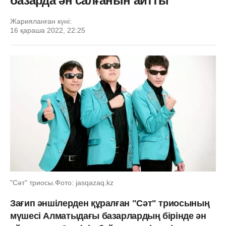
базарда ән салғанын айтты
Жарияланған күні:
16 қараша 2022, 22:25
"Сәт" триосы.Фото: jasqazaq.kz
Зағип әншілерден құралған "Сәт" триосының
мүшесі Алматыдағы базарлардың бірінде ән