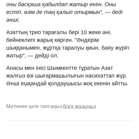
оны басқаша қабылдап жатыр екен. Оны
естіп, өзім де таң қалып отырмын", — деді
әнші.
Азаттың трио тарағалы бері 10 жеке әні,
бейнеклипі жарық көрген. "Әндерім
шыққанымен, жұртқа таралуы қиын, баяу жүріп
жатыр", — дейді ол.
Анасы мен інісі Шымкентте тұратын Азат
жалғыз өзі шығармашылығын насихаттап жүр.
Әнші ешқандай қолдаушысы жоқ екенін айтты.
Мәтіннен қате тапсаңыз,
бізге жазыңыз