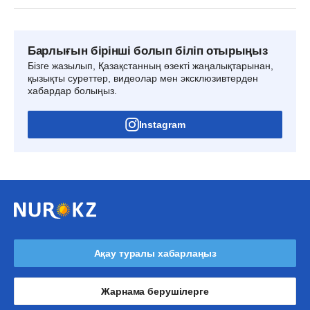
Барлығын бірінші болып біліп отырыңыз
Бізге жазылып, Қазақстанның өзекті жаңалықтарынан,
қызықты суреттер, видеолар мен эксклюзивтерден
хабардар болыңыз.
Instagram
Ақау туралы хабарлаңыз
Жарнама берушілерге