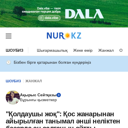
ШОУБИЗ
Шығармашылық
Жеке өмір
Жанжал
Оқыс
Бізбен бірге қатарынан болған күндеріңіз
ШОУБИЗ
ЖАНЖАЛ
Ақырыс Сейтқазы
Бұрынғы қызметкер
"Қолдаушы жоқ": Қос жанарынан
айырылған танымал әнші неліктен