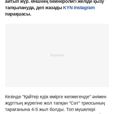
айтып жүр. Әншінің бейнеролигі желіде қызу
талқылануда, деп жазады
KYN Instagram
парақшасы.
Кезінде "Қайтер едік өмірге келмегенде" әнімен
жұрттың жүрегіне жол тапқан "Сәт" триосының
тарағанына 4-5 жыл болды. Топ мүшелері