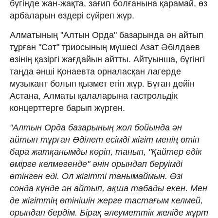
бүгінде жан-жақта, зағип болғанына қарамай, өз
арбаларын өздері сүйреп жүр.
Алматының "Алтын Орда" базарында ән айтып
тұрған "Сәт" триосының мүшесі Азат Әбілдаев
өзінің қазіргі жағдайын айтты. Айтуынша, бүгінгі
таңда әнші Қонаевта орналасқан лагерде
музыкант болып қызмет етіп жүр. Бүған дейін
Астана, Алматы қалаларына гастрольдік
концерттерге барып жүрген.
"Алтын Орда базарының жол бойында ән
айтып тұрған Әділет есімді жігіт менің өтіп
бара жатқанымды көріп, танып, "Қайтер едік
өмірге келмегенде" әнін орындап беруімді
өтінген еді. Ол жігітті танымаймын. Өзі
сонда күнде ән айтып, ақша табады екен. Мен
де жігіттің өтінішін жерге тастағым келмей,
орындап бердім. Бірақ әлеуметтік желіде жұрт