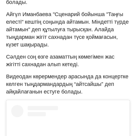
болады.
Айгүл Иманбаева "Сценарий бойынша "Таңғы
елесті" кештің соңында айтамын. Міндетті түрде
айтамын" деп құтылуға тырысқан. Алайда
тыңдарман жігіт сахнадан түсе қоймағасын,
күзет шақырады.
Сәлден соң өзге азаматтың көмегімен жас
жігітті сахнадан алып кетеді.
Видеодан көрермендер арасында да концертке
келген тыңдармандардың “айтсайшы” деп
айқайлағанын естуге болады.