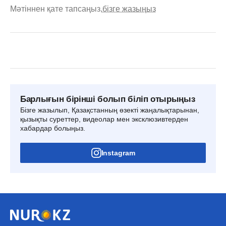
Мәтіннен қате тапсаңыз,
бізге жазыңыз
Барлығын бірінші болып біліп отырыңыз
Бізге жазылып, Қазақстанның өзекті жаңалықтарынан,
қызықты суреттер, видеолар мен эксклюзивтерден
хабардар болыңыз.
Instagram