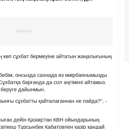
ң көп сұхбат бермеуіне айтатын жаңалығының
ебебім, онсызда сахнада өз өмірбаянымызды
 Сұхбатқа барғанда да сол әңгімені айтамыз.
 беруге дайынмын.
рынғы сұхбатты қайталағаннан не пайда?", -
 осыған дейін Қазақстан КВН ойындарының
әзілкеш Тұрсынбек Қабатовпен қазір қандай