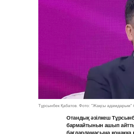
Тұрсынбек Қабатов. Фото: "Жақсы адамдарым"
Отандық әзілкеш Тұрсынбе
бармайтынын ашып айтты
бағдарламасына қонаққа к