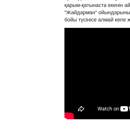
қарым-қатынаста екенін а
"Жайдарман" ойындарының
бойы түсінісе алмай келе