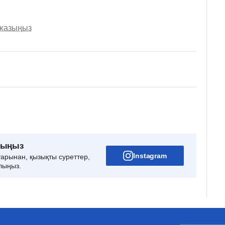
 жазыңыз
рыңыз
Instagram
тарынан, қызықты суреттер,
лыңыз.