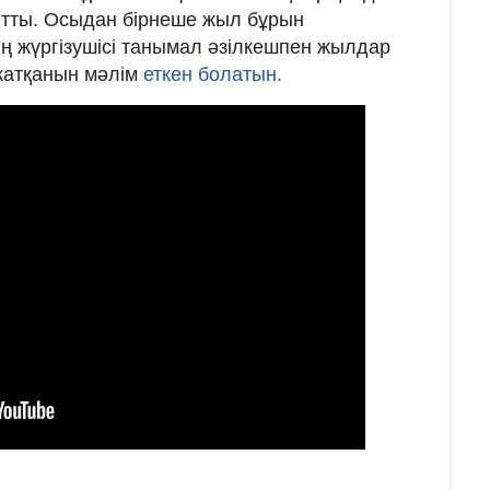
йтты. Осыдан бірнеше жыл бұрын
 жүргізушісі танымал әзілкешпен жылдар
 жатқанын мәлім
еткен болатын.