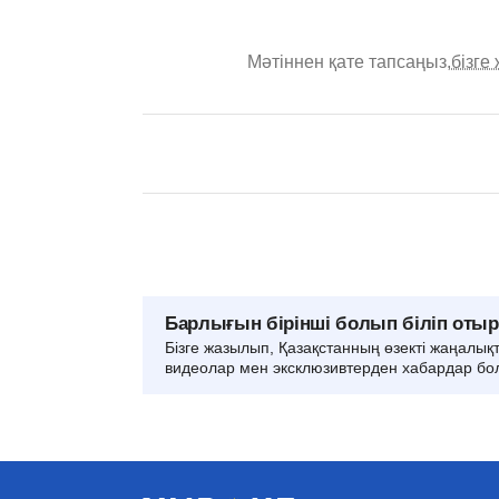
Мәтіннен қате тапсаңыз,
бізге
Барлығын бірінші болып біліп оты
Бізге жазылып, Қазақстанның өзекті жаңалық
видеолар мен эксклюзивтерден хабардар бо