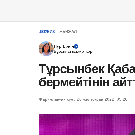
ШОУБИЗ
ЖАНЖАЛ
Нұр Еркін
Бұрынғы қызметкер
Тұрсынбек Қаба
бермейтінін айт
Жарияланған күні:
20 желтоқсан 2022, 09:26