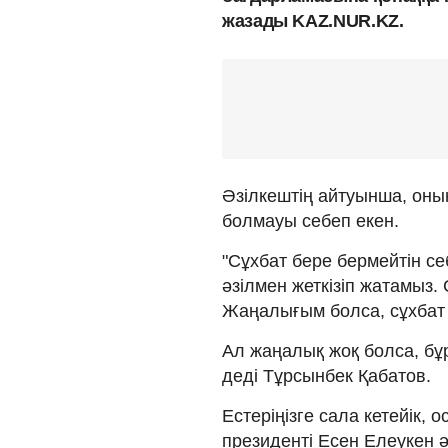
жазады KAZ.NUR.KZ.
Әзілкештің айтуынша, оны
болмауы себеп екен.
"Сұхбат бере бермейтін с
әзілмен жеткізіп жатамыз.
Жаңалығым болса, сұхбат
Ал жаңалық жоқ болса, бұ
деді Тұрсынбек Қабатов.
Естеріңізге сала кетейік,
президенті Есен Елеукен 