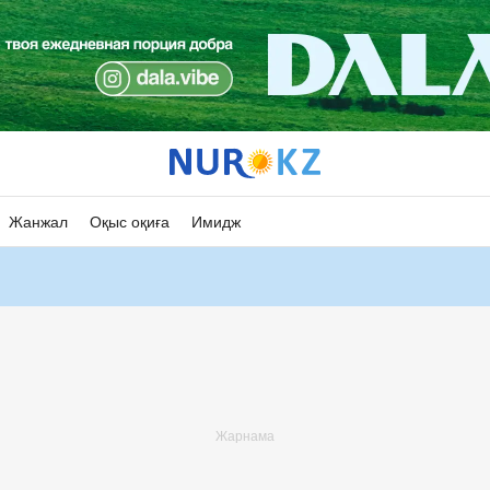
Жанжал
Оқыс оқиға
Имидж