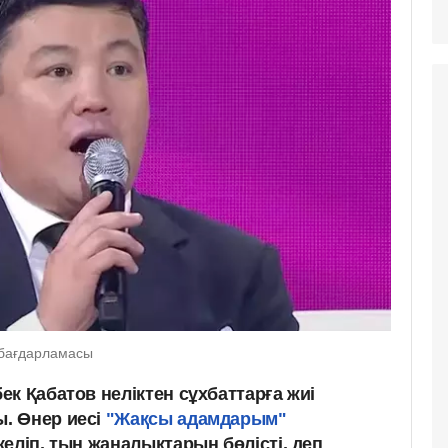
 бағдарламасы
к Қабатов неліктен сұхбаттарға жиі
. Өнер иесі
"Жақсы адамдарым"
еліп, тың жаңалықтарын бөлісті, деп