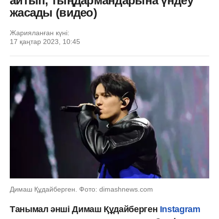
айтып, тыңдармандарына үндеу
жасады (видео)
Жарияланған күні:
17 қаңтар 2023, 10:45
Димаш Құдайберген. Фото: dimashnews.com
Танымал әнші Димаш Құдайберген
Instagram