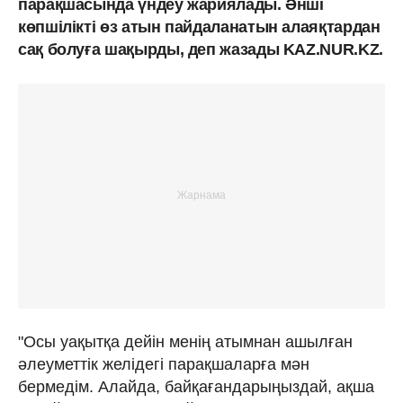
парақшасында үндеу жариялады. Әнші
көпшілікті өз атын пайдаланатын алаяқтардан
сақ болуға шақырды, деп жазады KAZ.NUR.KZ.
"Осы уақытқа дейін менің атымнан ашылған
әлеуметтік желідегі парақшаларға мән
бермедім. Алайда, байқағандарыңыздай, ақша