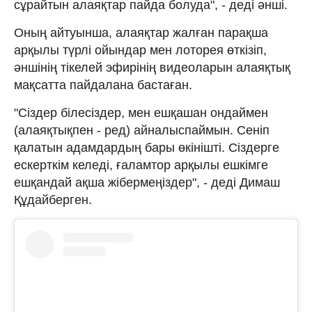
сұрайтын алаяқтар пайда болуда", - деді әнші.
Оның айтуынша, алаяқтар жалған парақша
арқылы түрлі ойындар мен лоторея өткізіп,
әншінің тікелей эфирінің видеоларын алаяқтық
мақсатта пайдалана бастаған.
"Сіздер білесіздер, мен ешқашан ондаймен
(алаяқтықпен - ред) айналыспаймын. Сеніп
қалатын адамдардың бары өкінішті. Сіздерге
ескерткім келеді, ғаламтор арқылы ешкімге
ешқандай ақша жібермеңіздер", - деді Димаш
Құдайберген.