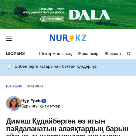
ШОУБИЗ
Шығармашылық
Жеке өмір
Жанжал
Оқыс
Бізбен бірге қатарынан болған күндеріңіз
ШОУБИЗ
ЖАНЖАЛ
Нұр Еркін
Бұрынғы қызметкер
Димаш Құдайберген өз атын
пайдаланатын алаяқтардың барын