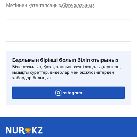
Мәтіннен қате тапсаңыз,
бізге жазыңыз
Барлығын бірінші болып біліп отырыңыз
Бізге жазылып, Қазақстанның өзекті жаңалықтарынан,
қызықты суреттер, видеолар мен эксклюзивтерден
хабардар болыңыз.
Instagram