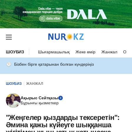
ШОУБИЗ
Шығармашылық
Жеке өмір
Жанжал
Оқыс
Бізбен бірге қатарынан болған күндеріңіз
ШОУБИЗ
ЖАНЖАЛ
Ақырыс Сейтқазы
Бұрынғы қызметкер
"Жеңгелер қыздарды тексеретін":
Әмина қажы күйеуге шыққанша