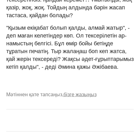
қазір, жоқ, жоқ. Тойдың алдында бәрін жасап
тастаса, қайдан болады?
"Қызым екіқабат болып қалды, алмай жатыр", -
деп маған келетіндер көп. Ол тексерілетін ар-
намыстың белгісі. Бұл өмір бойы бетіңде
тұратын печатің. Тыр жалаңаш боп кеп жатса,
қай жерін тексереді? Жақсы әдет-ғұрыптарымыз
кетіп қалды", - деді Әмина қажы Әжібаева.
Мәтіннен қате тапсаңыз,
бізге жазыңыз