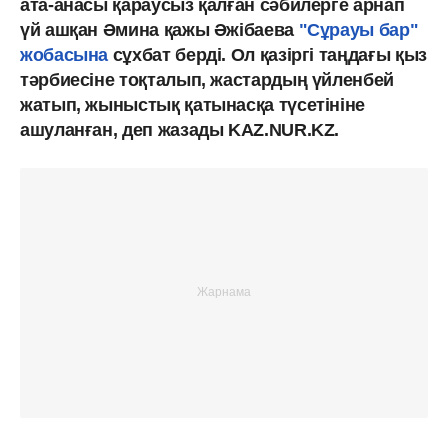
ата-анасы қараусыз қалған сәбилерге арнап
үй ашқан Әмина қажы Әжібаева
"Сұрауы бар"
жобасына
сұхбат берді. Ол қазіргі таңдағы қыз
тәрбиесіне тоқталып, жастардың үйленбей
жатып, жыныстық қатынасқа түсетініне
ашуланған, деп жазады KAZ.NUR.KZ.