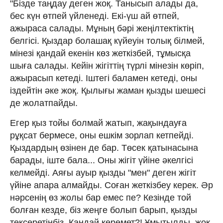
"Бізде таңдау деген жоқ. Танысып алады да,
бес күн өтпей үйленеді. Екі-үш ай өтпей,
ажыраса салады. Мұның бәрі жеңілтектіктің
белгісі. Қыздар болашақ күйеуін толық білмей,
мінезі қандай екенін көз жеткізбей, тұмысқа
шыға салады. Кейін жігіттің түрлі мінезін көріп,
ажырасып кетеді. Іштегі баламен кетеді, оны
іздейтін әке жоқ. Қылығы жаман қызды шешесі
де жолатпайды.
Егер қыз тойы болмай жатып, жақындауға
рұқсат бермесе, оны ешкім зорлап кетпейді.
Қыздардың өзінен де бар. Төсек қатынасына
барады, іште бала... Оны жігіт үйіне әкелгісі
келмейді. Аяғы ауыр қызды "мен" деген жігіт
үйіне апара алмайды. Соған жеткізбеу керек. Әр
нәрсенің өз жолы бар емес пе? Кезінде той
болған кезде, біз жеңге болып барып, қызды
тексеретінбіз. Қандай керемет?! Ұмытылды, жоқ