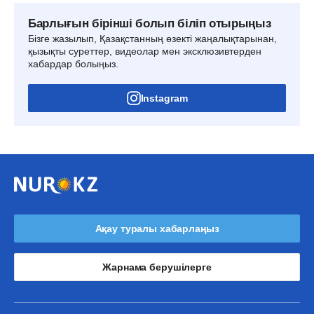
Барлығын бірінші болып біліп отырыңыз
Бізге жазылып, Қазақстанның өзекті жаңалықтарынан,
қызықты суреттер, видеолар мен эксклюзивтерден
хабардар болыңыз.
Instagram
Ақау туралы хабарлаңыз
Жарнама берушілерге