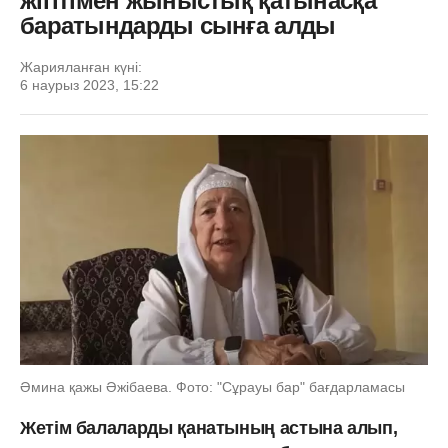
жігітімен жыныстық қатынасқа
баратындарды сынға алды
Жарияланған күні:
6 наурыз 2023, 15:22
Әмина қажы Әжібаева. Фото: "Сұрауы бар" бағдарламасы
Жетім балаларды қанатының астына алып,