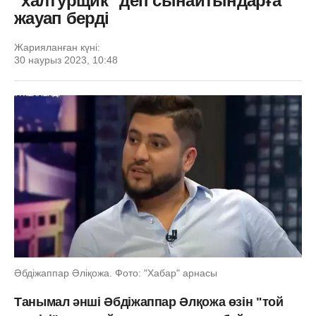
"халтурщик" деп сынайтындарға
жауап берді
Жарияланған күні:
30 наурыз 2023, 10:48
Әбдіжаппар Әліқожа. Фото: "Хабар" арнасы
Танымал әнші Әбдіжаппар Әлқожа өзін "той