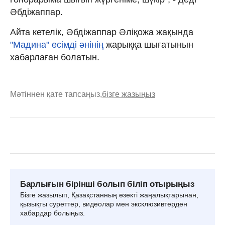
Әбдіжаппар.
Айта кетелік, Әбдіжаппар Әліқожа жақында
"Мадина" есімді әнінің
жарыққа шығатынын
хабарлаған болатын.
Мәтіннен қате тапсаңыз,
бізге жазыңыз
Барлығын бірінші болып біліп отырыңыз
Бізге жазылып, Қазақстанның өзекті жаңалықтарынан,
қызықты суреттер, видеолар мен эксклюзивтерден
хабардар болыңыз.