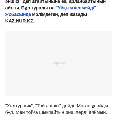
әншісі" деп атайтынына еш арланбайтынын
айтты. Бұл туралы ол
"Ұйқым келмейді"
жобасында
мәлімдеген, деп жазады
KAZ.NUR.KZ.
"Халтурщик", "Той әншісі" дейді. Маған ұнайды
бұл. Мен тойға шықпайтын әншілерді аяймын.