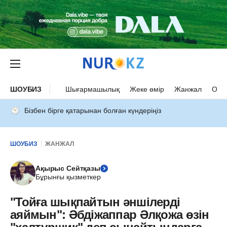
ШОУБИЗ
Шығармашылық
Жеке өмір
Жанжал
Оқыс
Бізбен бірге қатарынан болған күндеріңіз
ШОУБИЗ
ЖАНЖАЛ
Ақырыс Сейтқазы
Бұрынғы қызметкер
"Тойға шықпайтын әншілерді
аяймын": Әбдіжаппар Әлқожа өзін