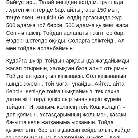
Байғұстар... Талай әншіден естідім, группада
жүрген жігіттер де бар, айлықтары 150 мың
теңге екен. Әншісің бе, елдің ортасында жүр.
500 адамға той берсе, 500 адамға қызмет жаса.
Сен - әншісің. Тойдан арланатын жігіттер бар.
Өздері шетелде оқиды. Соларға еліктейді. Ал
мен тойдан арланбаймын.
Құдайға шүкір, тойдың арқасында жағдайымды
жасап отырмын, халықтан бата алып отырмын.
Той деген қазақтың қазынасы. Сол қазынаның
ішінде жүрмін. Той маған ұнайды. Айтса, айта
берсін. Кезінде тойға шықпаймыз, тек сахна
деген жігіттерді қазір сыртынан көріп жүрмін
тойдан. "И, жаным, келіпсің ғой. Қош келдің", -
деп қоямын. Ұстаздарымның жолымен, қазақи
бағытта келе жатқаныма ырзамын. Тойда
қызмет етіп, берген ақшасын кейде алып, кейде
гонорарыма шығып жүргеніме, шүкір", - деді