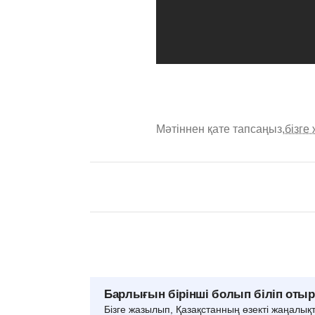
Мәтіннен қате тапсаңыз,
бізге
Барлығын бірінші болып біліп оты
Бізге жазылып, Қазақстанның өзекті жаңалық