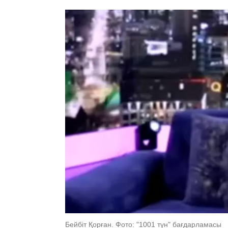
Бейбіт Қорған. Фото: "1001 түн" бағдарламасы