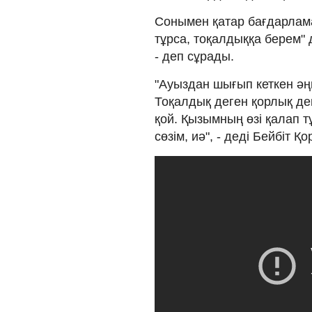
Сонымен қатар бағдарлама
тұрса, тоқалдыққа берем" 
- деп сұрады.
"Ауыздан шығып кеткен әңг
Тоқалдық деген қорлық деп
қой. Қызымның өзі қалап т
сөзім, иә", - деді Бейбіт Қо