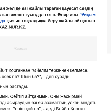
ан желіде өзі жайлы тараған қауесет сөздің
ан екенін түсіндіріп өтті. Өнер иесі
"Ұйқым
нда
қызын тоқалдыққа беру жайлы айтқанын
KAZ.NUR.KZ.
йбіт Қорғаннан "Әйелім төркіннен келмесе,
з өсек пе? Шын ба?", - деп сұрады.
қанын растады.
нмын. Сөйтіп айтқанмын. Оны жасырмай
лді асыраудың өзі ер азаматтың үлкен міндеті.
ес. Реніш қой ол", - деді Бейбіт Қорған.