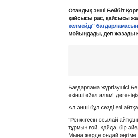
Отандық әнші Бейбіт Қорғ
қайсысы рас, қайсысы жалғ
келмейді" бағдарламасы
мойындады, деп жазады 
Бағдарлама жүргізушісі Бе
екінші әйел алам" дегеніңі
Ал әнші бұл сөзді өзі айт
"Ренжігесін осылай айтқа
тұрмын ғой. Қайда, бір әйе
Мына жерде ондай әңгіме ем