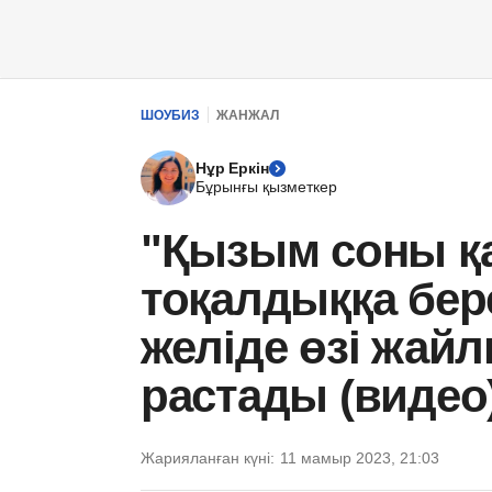
ШОУБИЗ
ЖАНЖАЛ
Нұр Еркін
Бұрынғы қызметкер
"Қызым соны қа
тоқалдыққа бер
желіде өзі жайл
растады (видео
Жарияланған күні:
11 мамыр 2023, 21:03