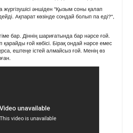
 жүргізушісі әншіден "Қызым соны қалап
дейді. Ақпарат көзінде сондай болып па еді?",
іме бар. Діннің шариғатында бар нәрсе ғой.
 қарайды ғой көбісі. Бірақ ондай нәрсе емес
ұрса, ештеңе істей алмайсыз ғой. Менің өз
рған.