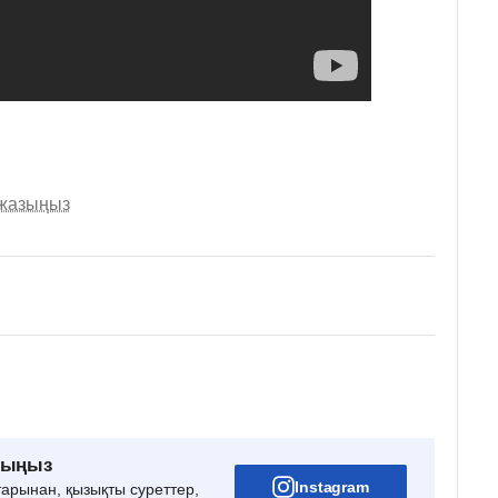
 жазыңыз
рыңыз
Instagram
тарынан, қызықты суреттер,