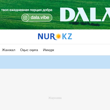
Жанжал
Оқыс оқиға
Имидж