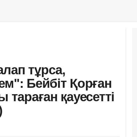
лап тұрса,
ем": Бейбіт Қорған
ы тараған қауесетті
)