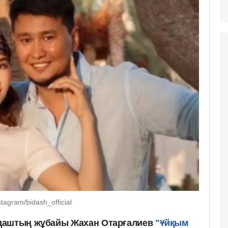
agram/bidash_official
даштың жұбайы Жахан Отарғалиев
"Ұйқым