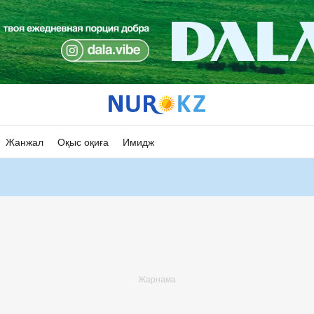
Жанжал
Оқыс оқиға
Имидж