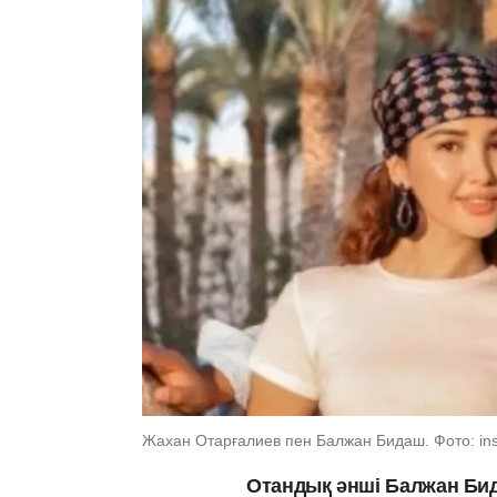
Жахан Отарғалиев пен Балжан Бидаш. Фото: inst
Отандық әнші Балжан Би