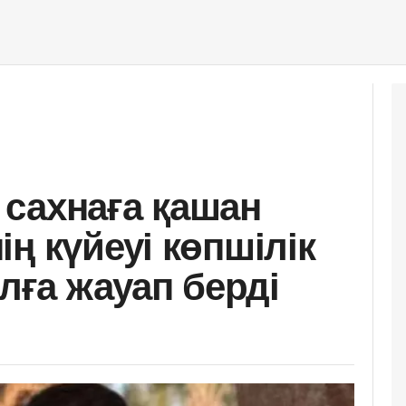
сахнаға қашан
ң күйеуі көпшілік
алға жауап берді