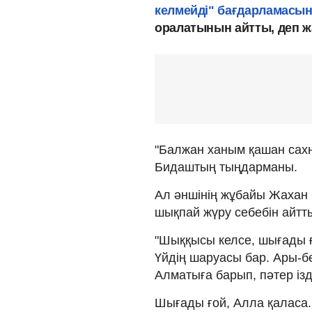
келмейді" бағдарламасы
оралатынын айтты, деп 
"Балжан ханым қашан сахн
Бидаштың тыңдарманы.
Ал әншінің жұбайы Жахан
шықпай жүру себебін айтт
"Шыққысы келсе, шығады ғ
Үйдің шаруасы бар. Ары-бе
Алматыға барып, пәтер із
Шығады ғой, Алла қаласа.