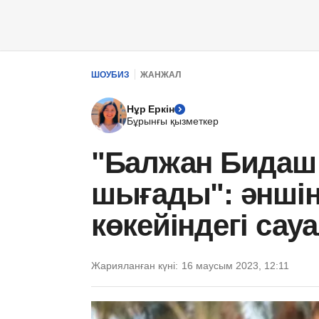
ШОУБИЗ
ЖАНЖАЛ
Нұр Еркін
Бұрынғы қызметкер
"Балжан Бидаш 
шығады": әншіні
көкейіндегі сау
Жарияланған күні:
16 маусым 2023, 12:11