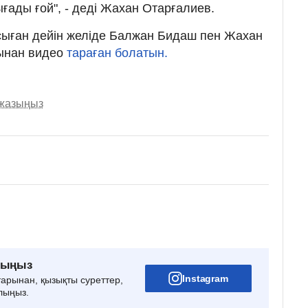
ғады ғой", - деді Жахан Отарғалиев.
 осыған дейін желіде Балжан Бидаш пен Жахан
йынан видео
тараған болатын.
 жазыңыз
рыңыз
Instagram
тарынан, қызықты суреттер,
лыңыз.