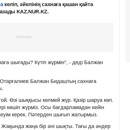
на
келіп, әйелінің сахнаға қашан қайта
жазады KAZ.NUR.KZ.
аға шығады? Күтіп жүрмін", - деді Балжан
 Отарғалиев Балжан Бидаштың сахнаға
ы.
ой. Өзі шыққысы келмей жүр. Қазір шаруа көп.
рі көшіп жүрміз. Осы бағдарламадан кейін
деуім керек. Пәтерден шығып жатырмыз.
 Жақында жаңа бір әні шықты. Тағы да әндер