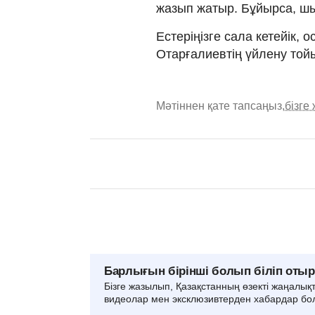
жазып жатыр. Бұйырса, шы
Естеріңізге сала кетейік,
Отарғалиевтің үйлену то
Мәтіннен қате тапсаңыз,
бізге
Барлығын бірінші болып біліп оты
Бізге жазылып, Қазақстанның өзекті жаңалық
видеолар мен эксклюзивтерден хабардар бо