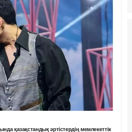
ында қазақстандық әртістердің мемлекеттік