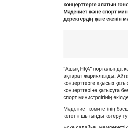
концерттерге алатын гон
Мәдениет және спорт мини
деректердің қате екенін 
"Ашық НҚА" порталында қа
ақпарат жарияланды. Айта 
концерттерге ақысыз қат
концерттеріне қатысуға бе
спорт министрлігінің өкілде
Мәдениет комитетінің басш
кететін шығынды көтеру т
Еске салайық, мемлекеттік