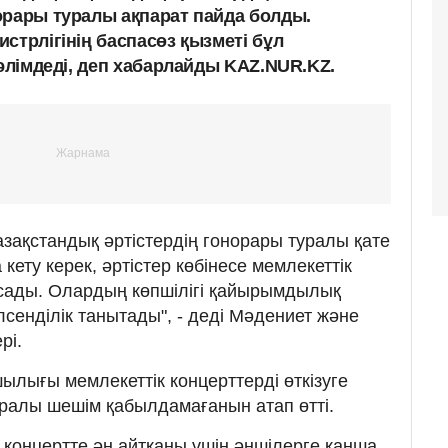
орары туралы ақпарат пайда болды.
стрлігінің баспасөз қызметі бұл
мәлімдеді, деп хабарлайды KAZ.NUR.KZ.
зақстандық әртістердің гонорары туралы қате
кету керек, әртістер көбінесе мемлекеттік
ысады. Олардың көпшілігі қайырымдылық
лсенділік танытады", - деді Мәдениет және
рі.
ылығы мемлекеттік концерттерді өткізуге
уралы шешім қабылдамағанын атап өтті.
 концертте ән айтқаны үшін әншілерге қанша