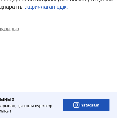
ақпаратты
жариялаған едік.
 жазыңыз
рыңыз
Instagram
тарынан, қызықты суреттер,
лыңыз.