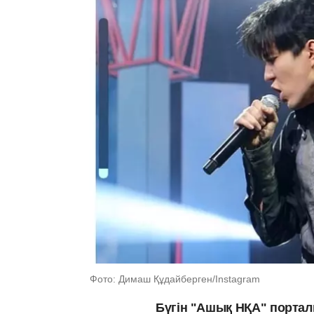
Фото: Димаш Құдайберген/Instagram
Бүгін "Ашық НҚА" портал