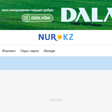
Жанжал
Оқыс оқиға
Имидж