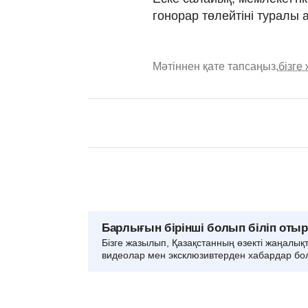
гонорар төлейтіні туралы 
Мәтіннен қате тапсаңыз,
бізге
Барлығын бірінші болып біліп оты
Бізге жазылып, Қазақстанның өзекті жаңалық
видеолар мен эксклюзивтерден хабардар бо