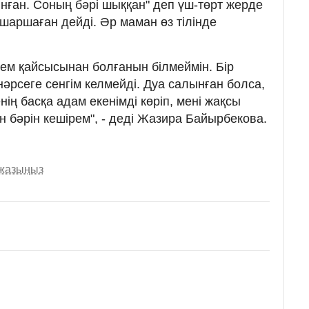
ынған. Соның бәрі шыққан" деп үш-төрт жерде
шаршаған дейді. Әр маман өз тілінде
 ем қайсысынан болғанын білмеймін. Бір
нәрсеге сенгім келмейді. Дуа салынған болса,
ің басқа адам екенімді көріп, мені жақсы
ен бәрін кешірем", - деді Жазира Байырбекова.
 жазыңыз