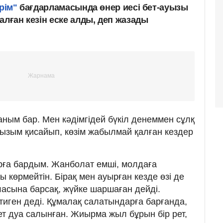
ірім"
бағдарламасында өнер иесі бет-ауызы
алған кезін еске алды, деп жазады
аным бар. Мен кәдімгідей бүкіл денеммен сұлқ
уызым қисайып, көзім жабылмай қалған кездер
рға бардым. Жанболат емші, молдаға
көрмейтін. Бірақ мен ауырған кезде өзі де
аласына барсақ, жүйке шаршаған дейді.
тиген деді. Құмалақ салатындарға барғанда,
рет дуа салынған. Жиырма жыл бұрын бір рет,