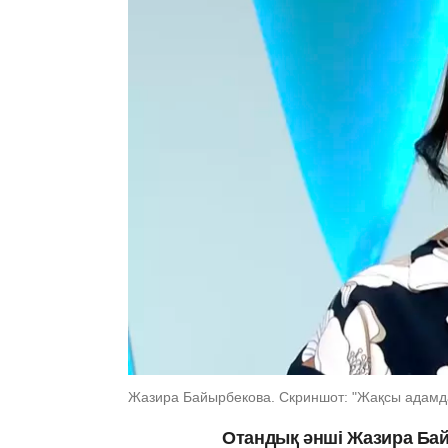
Жазира Байырбекова. Скриншот: "Жақсы адам
Отандық әнші Жазира Бай