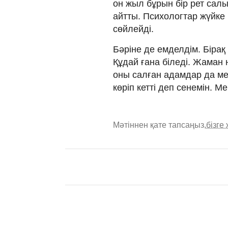
он жыл бұрын бір рет сал
айтты. Психологтар жүйке 
сөйлейді.
Бәріне де емделдім. Бірақ
Құдай ғана біледі. Жаман 
оны салған адамдар да мен
көріп кетті деп сенемін. М
Мәтіннен қате тапсаңыз,
бізге