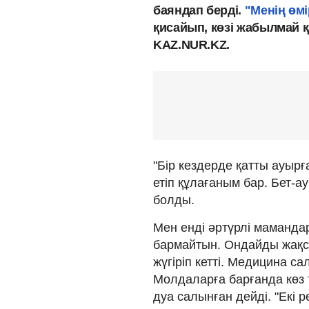
баяндап берді.
"Менің өм
қисайып, көзі жабылмай қ
KAZ.NUR.KZ.
"Бір кездерде қатты ауырғ
етіп құлағаным бар. Бет-а
болды.
Мен енді әртүрлі маманда
бармайтын. Ондайды жақсы 
жүгіріп кетті. Медицина с
Молдаларға барғанда көз 
дуа салынған дейді. "Екі 