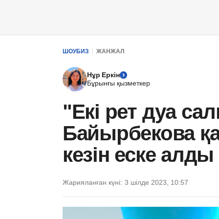
ШОУБИЗ
ЖАНЖАЛ
Нұр Еркін
Бұрынғы қызметкер
"Екі рет дуа са
Байырбекова қа
кезін еске алды
Жарияланған күні:
3 шілде 2023, 10:57