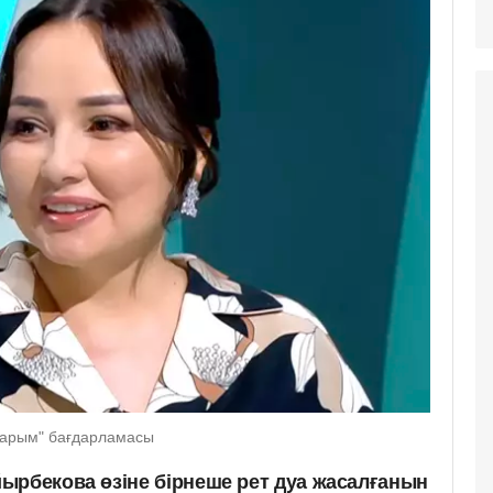
дарым" бағдарламасы
ырбекова өзіне бірнеше рет дуа жасалғанын