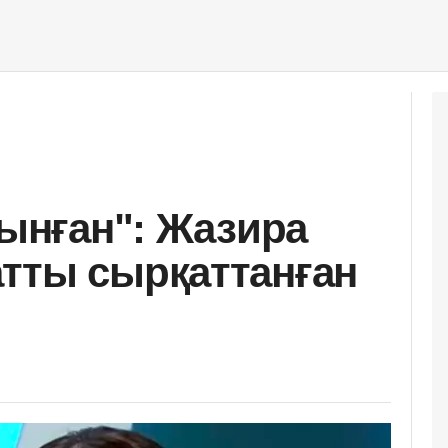
лынған": Жазира
тты сырқаттанған