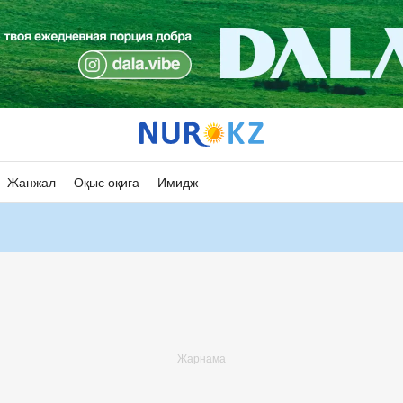
Жанжал
Оқыс оқиға
Имидж