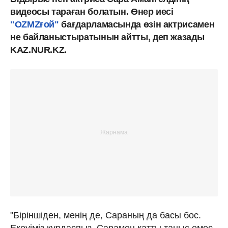
видеосы тараған болатын. Өнер иесі
"OZMZғой"
бағдарламасында өзін актрисамен
не байланыстыратынын айтты, деп жазады
KAZ.NUR.KZ.
"Біріншіден, менің де, Сараның да басы бос.
Екеуіміз құрдаспыз. Сарамен қатты таныс емес