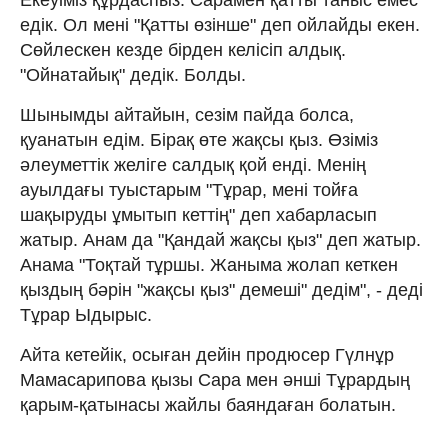
едік. Ол мені "Қатты өзінше" деп ойлайды екен.
Сөйлескен кезде бірден келісіп алдық.
"Ойнатайық" дедік. Болды.
Шынымды айтайын, сезім пайда болса,
қуанатын едім. Бірақ өте жақсы қыз. Өзіміз
әлеуметтік желіге салдық қой енді. Менің
ауылдағы туыстарым "Тұрар, мені тойға
шақыруды ұмытып кеттің" деп хабарласып
жатыр. Анам да "Қандай жақсы қыз" деп жатыр.
Анама "Тоқтай тұршы. Жаныма жолап кеткен
қыздың бәрін "жақсы қыз" демеші" дедім", - деді
Тұрар Ыдырыс.
Айта кетейік, осыған дейін продюсер Гүлнұр
Мамасарипова қызы Сара мен әнші Тұрардың
қарым-қатынасы жайлы баяндаған болатын.