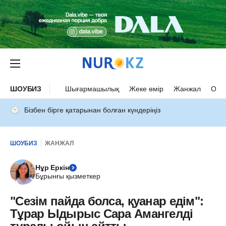
ШОУБИЗ
Шығармашылық
Жеке өмір
Жанжал
Оқыс
Бізбен бірге қатарынан болған күндеріңіз
ШОУБИЗ
ЖАНЖАЛ
Нұр Еркін
Бұрынғы қызметкер
"Сезім пайда болса, қуанар едім":
Тұрар Ыдырыс Сара Амангелді