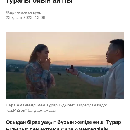
туралы ойын айтты
Жарияланған күні:
23 қазан 2023, 13:08
Сара Амангелді мен Тұрар Ыдырыс. Видеодан кадр:
"OZMZғой" бағдарламасы
Осыдан біраз уақыт бұрын желіде әнші Тұрар
Ыдырыс пен актриса Сара Амангелдінің