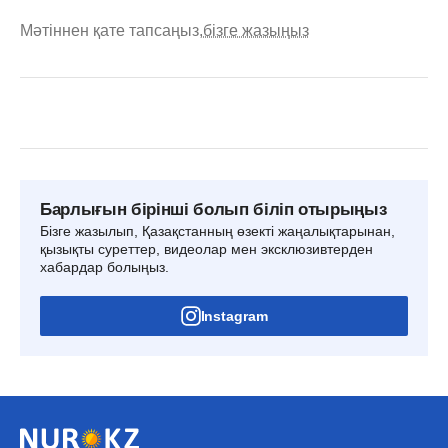
Мәтіннен қате тапсаңыз,
бізге жазыңыз
Барлығын бірінші болып біліп отырыңыз
Бізге жазылып, Қазақстанның өзекті жаңалықтарынан,
қызықты суреттер, видеолар мен эксклюзивтерден
хабардар болыңыз.
Instagram