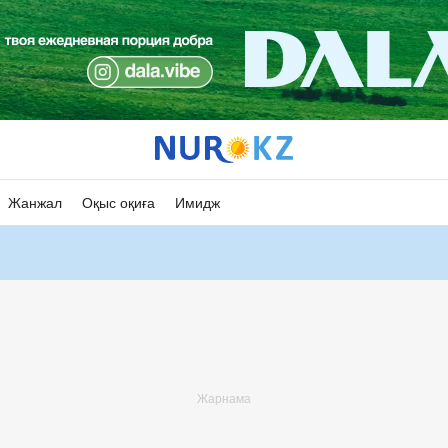
Жанжал
Оқыс оқиға
Имидж