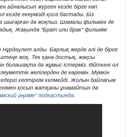
ен айналысып жүрген кезде бірге көп
л кезде екеумізді қоса бастады. Біз
қа шығарған да жоқпыз. Шамалы фильмге де
дадық. Жақында "Брат или брак" фильмім
Нұрдәулет алды. Барлық жерде әлі де бірге
ештеңе жоқ. Тек қана достық, жақсы
ін болашақта да жұмыс істерміз. Өйткені ол
 Әлеуметтік желілерден де көремін. Мүмкін
кедергі келтіргім келмейді. Жолын байлағым
менімен қосып жатқаны ұнамайтын да
мский әңгіме" подкастында.