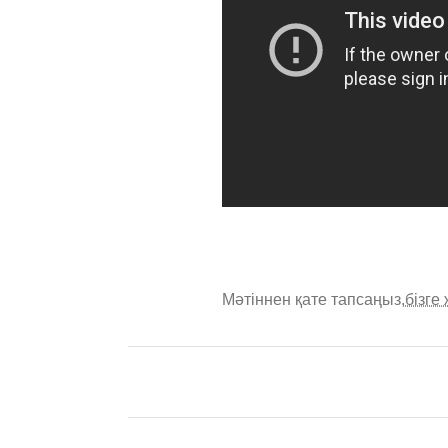
Мәтіннен қате тапсаңыз,
бізге