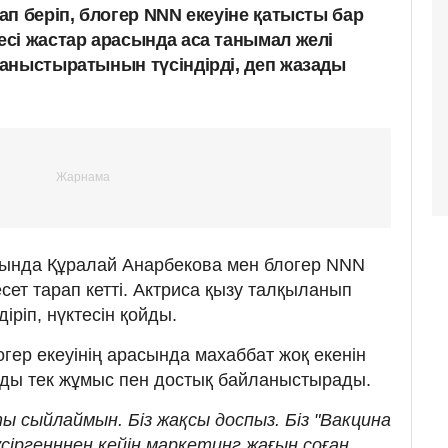
п беріп, блогер NNN екеуіне қатысты бар
сі жастар арасында аса танымал желі
аныстыратынын түсіндірді, деп жазады
сында Құралай Анарбекова мен блогер NNN
есет тарап кетті. Актриса қызу талқыланып
діріп, нүктесін қойды.
логер екеуінің арасында махаббат жоқ екенін
арды тек жұмыс пен достық байланыстырады.
ты сыйлаймын. Біз жақсы доспыз. Біз "Вакцина
сіргенннен кейін маркетинг жағын соған