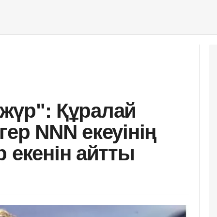
п жүр": Құралай
гер NNN екеуінің
р екенін айтты