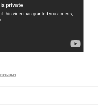
 жазыңыз