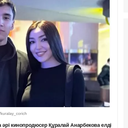
kuralay_corich
 әрі кинопродюсер Құралай Анарбекова елді