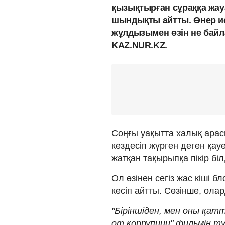
қызықтырған сұраққа жауа
шындықты айтты. Өнер ие
жұлдызымен өзін не байл
KAZ.NUR.KZ.
Соңғы уақытта халық ара
кездесіп жүрген деген қау
жатқан тақырыпқа пікір біл
Ол өзінен сегіз жас кіші б
кесіп айтты. Сөзінше, ол
"Біріншіден, мен оны қат
от коррупции" фильмін тү