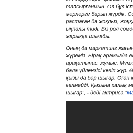
тапсырғанмын. Ол бұл ісп
жерлерге барып жүрдік. Со
растаған да жоқпыз, жоқ
ықпалы тиді. Біз рөл сом
жарыққа шығады.
Оның да маркетинг жағын 
жүреміз. Бірақ арамызда 
арақатынас, жұмыс. Мүмк
бала үйленгісі келіп жүр.
қызы да бар шығар. Оған 
келмейді. Қызына халық 
шығар", - деді актриса "
Ма