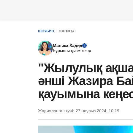
ШОУБИЗ
ЖАНЖАЛ
Малика Хадид
Бұрынғы қызметкер
"Жылулық ақша
әнші Жазира Ба
қауымына кеңе
Жарияланған күні:
27 наурыз 2024, 10:19