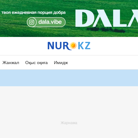
Жанжал
Оқыс оқиға
Имидж