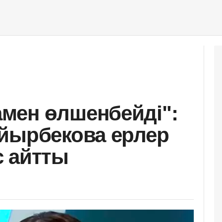
мен өлшенбейді":
йырбекова ерлер
с айтты