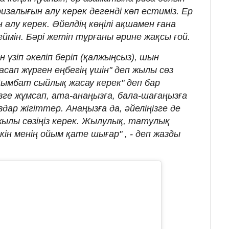
изалығын алу керек дегенді көп естиміз. Ер
 алу керек. Әйелдің көңілі ақшамен ғана
еймін. Бәрі жетіп тұрғаны әрине жақсы ғой.
н үзіп әкеліп беріп (қалжыңсыз), шын
асап жүрген еңбегің үшін" деп жылы сөз
Қымбат сыйлық жасау керек" деп бар
ге жұмсап, ата-анаңызға, бала-шағаңызға
ар жігіттер. Анаңызға да, әйеліңізге де
жылы сөзіңіз керек. Жылулық, татулық
ін менің ойым қате шығар" , - деп жазды