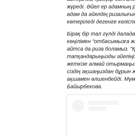
жүреді. Әйел ер адамның р
адам да әйелдің ризалығын
көтеріледі дегенге келісп
Бірақ бір тал гүлді далада
көңілімен "отбасымызға ж
айтса да риза боламыз. "
тапқандарыңызды әйеліңіз
жеткізе алмай отырмаңызд
сіздің ақшаңыздан бұрын 
ақшамен өлшенбейді. Мүмк
Байырбекова.