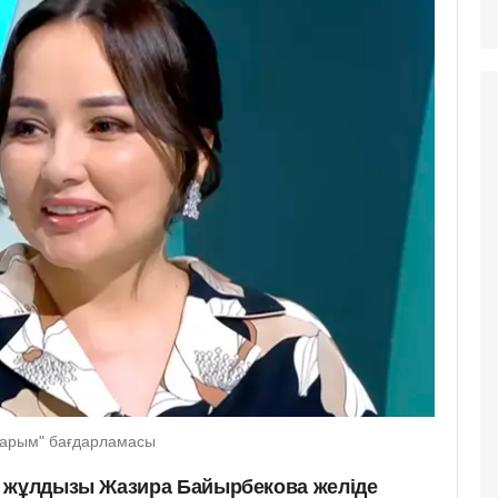
дарым" бағдарламасы
с жұлдызы Жазира Байырбекова желіде