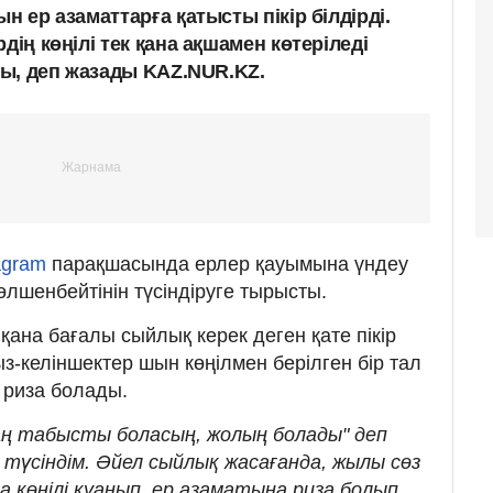
н ер азаматтарға қатысты пікір білдірді.
дің көңілі тек қана ақшамен көтеріледі
тты, деп жазады KAZ.NUR.KZ.
agram
парақшасында ерлер қауымына үндеу
лшенбейтінін түсіндіруге тырысты.
 қана бағалы сыйлық керек деген қате пікір
қыз-келіншектер шын көңілмен берілген бір тал
 риза болады.
аң табысты боласың, жолың болады" деп
түсіндім. Әйел сыйлық жасағанда, жылы сөз
а көңілі қуанып, ер азаматына риза болып