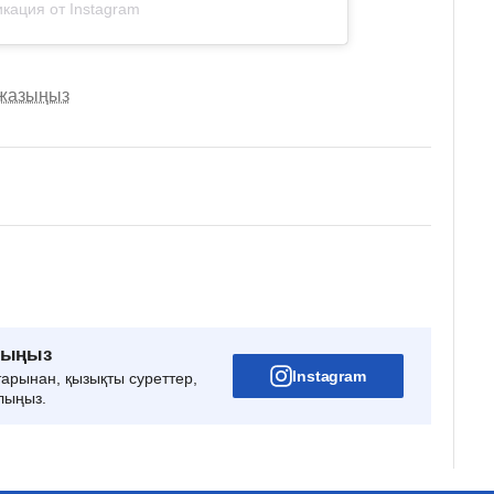
кация от Instagram
 жазыңыз
рыңыз
Instagram
тарынан, қызықты суреттер,
лыңыз.