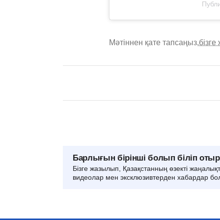
Публи
Мәтіннен қате тапсаңыз,
бізге
Барлығын бірінші болып біліп оты
Бізге жазылып, Қазақстанның өзекті жаңалық
видеолар мен эксклюзивтерден хабардар бо