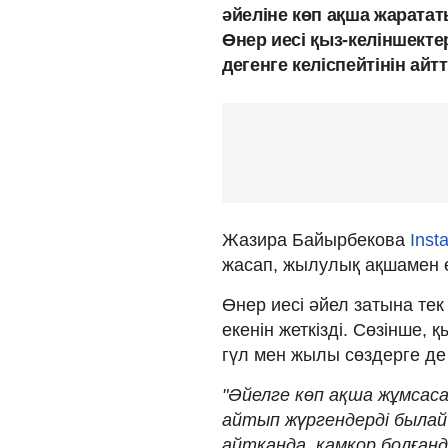
әйеліне көп ақша жарататы
Өнер иесі қыз-келіншектер
дегенге келіспейтінін ай
Жазира Байырбекова
Inst
жасап, жылулық ақшамен ө
Өнер иесі әйел затына тек
екенін жеткізді. Сөзінше, 
гүл мен жылы сөздерге де
"Әйелге көп ақша жұмсас
айтып жүргендерді былай 
айтқанда, қамқор болғанд