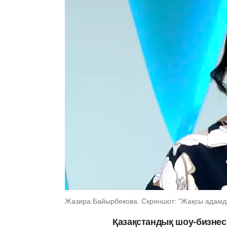
Жазира Байырбекова. Скриншот: "Жақсы адам
Қазақстандық шоу-бизне