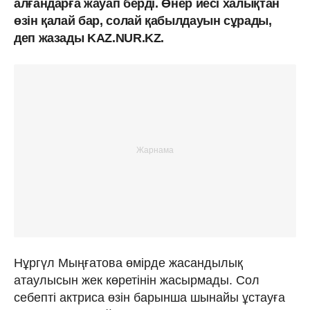
алғандарға жауап берді. Өнер иесі халықтан
өзін қалай бар, солай қабылдауын сұрады,
деп жазады KAZ.NUR.KZ.
Нұргүл Мыңғатова өмірде жасандылық
атаулысын жек көретінін жасырмады. Сол
себепті актриса өзін барынша шынайы ұстауға