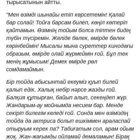
тырысатынын айтты.
"Мен өзімді шынайы етіп көрсетемін! Қалай
бар солай! Тойға барсам билеп, көңіл көтеріп
қайтамын. Өзімнің тойым болса тіптен бидің
түбін түсіремін. Желіде бөлек, өмірде бөлек
көрінбеймін! Мысалы мына суреттер кинодағы
образым, өмірде олай жүрмеймін ғой. Бұл тек
менің жұмысым! Демек өмірде рөл
сомдамаймын.
Бір тойда абысынтай екеуміз қуып билей
қалып едік, Халық небір нәрсе жазды ғой.
Балқия құтырған, байып алып, секеңдеп жүр.
Жандарым-ау мойнымда несием бар. Менде
секіріп билегім келеді ғой. Сонда мен өзіміздің
тойда да актриса болып ешкіммен араласпай
отыруым керек па? Табиғатым сол, арам ойым
жоқ. Жан-жағымды ойламай демаламын! Бірақ