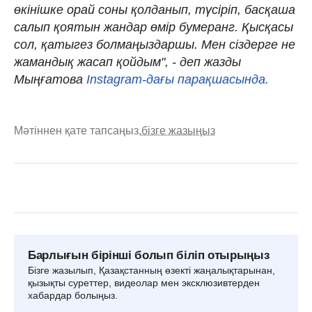
өкінішке орай соны қолданып, түсіріп, басқаша
салып қоятын жандар өмір бумеранг. Қысқасы
сол, қатыгез болмаңыздаршы. Мен сіздерге не
жамандық жасап қойдым", - деп жазды
Мыңғатова
Instagram-дағы парақшасында.
Мәтіннен қате тапсаңыз,
бізге жазыңыз
Барлығын бірінші болып біліп отырыңыз
Бізге жазылып, Қазақстанның өзекті жаңалықтарынан,
қызықты суреттер, видеолар мен эксклюзивтерден
хабардар болыңыз.