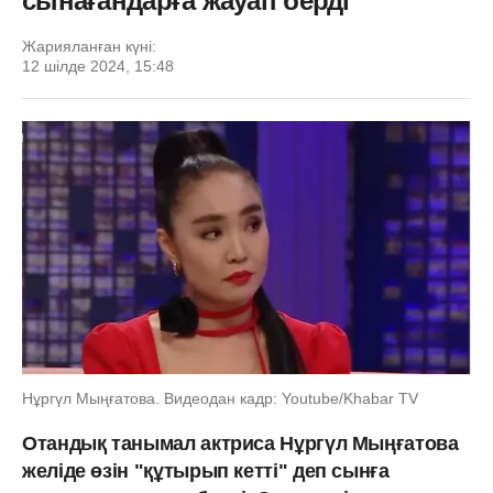
сынағандарға жауап берді
Жарияланған күні:
12 шілде 2024, 15:48
Нұргүл Мыңғатова. Видеодан кадр: Youtube/Khabar TV
Отандық танымал актриса Нұргүл Мыңғатова
желіде өзін "құтырып кетті" деп сынға