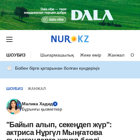
ШОУБИЗ
Шығармашылық
Жеке өмір
Жанжал
Оқыс
Бізбен бірге қатарынан болған күндеріңіз
ШОУБИЗ
ЖАНЖАЛ
Малика Хадид
Бұрынғы қызметкер
"Байып алып, секеңдеп жүр":
актриса Нұргүл Мыңғатова