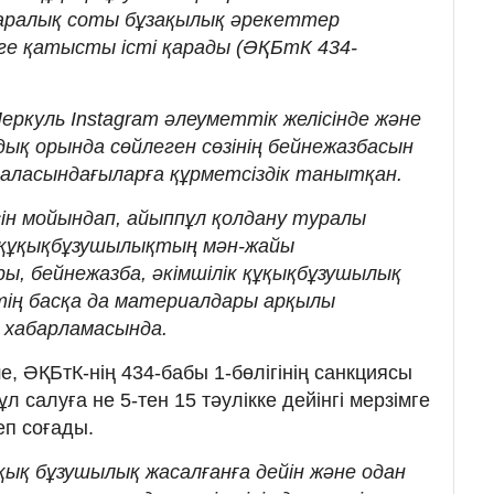
аралық соты бұзақылық әрекеттер
ьге қатысты істі қарады (ӘҚБтК 434-
еркуль Instagram әлеуметтік желісінде және
ық орында сөйлеген сөзінің бейнежазбасын
наласындағыларға құрметсіздік танытқан.
ін мойындап, айыппұл қолдану туралы
ан құқықбұзушылықтың мән-жайы
ы, бейнежазба, әкімшілік құқықбұзушылық
ің басқа да материалдары арқылы
т хабарламасында.
ше, ӘҚБтК-нің 434-бабы 1-бөлігінің санкциясы
 салуға не 5-тен 15 тәулікке дейінгі мерзімге
еп соғады.
қық бұзушылық жасалғанға дейін және одан