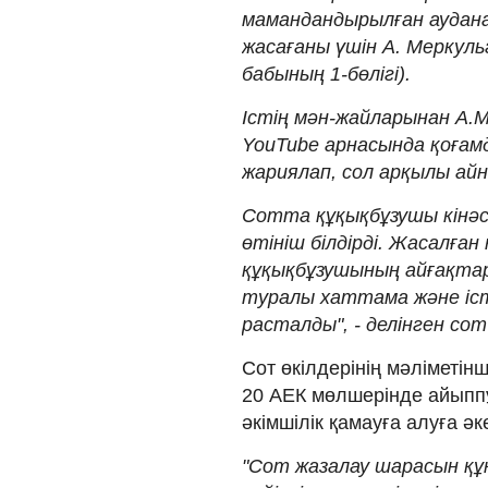
мамандандырылған аудан
жасағаны үшін А. Меркул
бабының 1-бөлігі).
Істің мән-жайларынан А.М
YouTube арнасында қоғамд
жариялап, сол арқылы ай
Сотта құқықбұзушы кінәс
өтініш білдірді. Жасалғ
құқықбұзушының айғақтар
туралы хаттама және іст
расталды", - делінген со
Сот өкілдерінің мәліметін
20 АЕК мөлшерінде айыппұл
әкімшілік қамауға алуға әк
"Сот жазалау шарасын құ