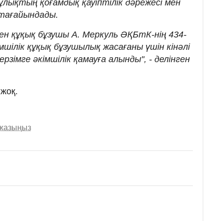
құлықтың қоғамдық қауіптілік дәрежесі мен
тағайындады.
н құқық бұзушы А. Меркуль ӘҚБтК-нің 434-
мшілік құқық бұзушылық жасағаны үшін кінәлі
рзімге әкімшілік қамауға алынды", - делінген
жоқ.
 жазыңыз