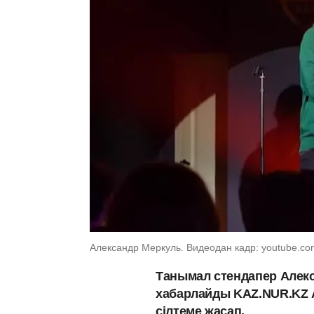
Александр Меркуль. Видеодан кадр: youtube.c
Танымал стендапер Алекс
хабарлайды KAZ.NUR.KZ 
сілтеме жасап.