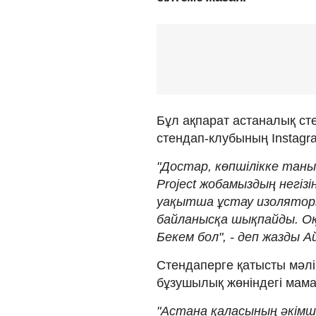
Бұл ақпарат астаналық ст
стендап-клубының Instagr
"Достар, көпшілікке таны
Project жобамыздың негіз
уақытша ұстау изоляторы
байланысқа шықпайды. Оқи
Бекем бол", - деп жазды 
Стендаперге қатысты мәлім
бұзушылық жөніндегі мам
"Астана қаласының әкімші