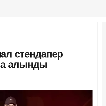
ал стендапер
ға алынды