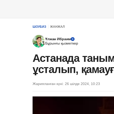
ШОУБИЗ
ЖАНЖАЛ
Ұлжан Ибраим
Бұрынғы қызметкер
Астанада таным
ұсталып, қамау
Жарияланған күні:
26 шілде 2024, 10:23