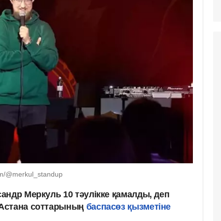
om/@merkul_standup
андр Меркуль 10 тәулікке қамалды, деп
Астана соттарының
баспасөз қызметіне