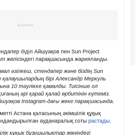
ендапер Әділ Айшуақов пен Sun Project
am желісіндегі парақшасында жарияланды.
мал әзілкеш, стендапер және біздің Sun
ін қалаушылардың бірі Александр Меркуль
на 10 тәулікке қамалды. Тиісінше ол
ғаның әрі қарай қалай өрбитінін күтеміз.
Айшуақов Instagram-дағы жеке парақшасында.
етті Астана қаласының әкімшілік құқық
андандырылған ауданаралық соты
растады.
лік құқық бұзушылықтар жөніндегі