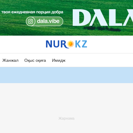
Жанжал
Оқыс оқиға
Имидж