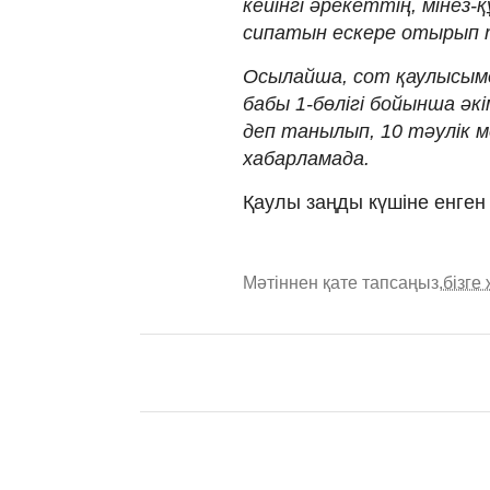
кейінгі әрекеттің, мінез-
сипатын ескере отырып 
Осылайша, сот қаулысыме
бабы 1-бөлігі бойынша әкі
деп танылып, 10 тәулік ме
хабарламада.
Қаулы заңды күшіне енген 
Мәтіннен қате тапсаңыз,
бізге