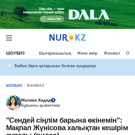
ШОУБИЗ
Шығармашылық
Жеке өмір
Жанжал
Оқыс
Бізбен бірге қатарынан болған күндеріңіз
ШОУБИЗ
ЖАНЖАЛ
Малика Хадид
Бұрынғы қызметкер
"Сендей сіңлім барына өкінемін":
Мақпал Жүнісова халықтан кешірім