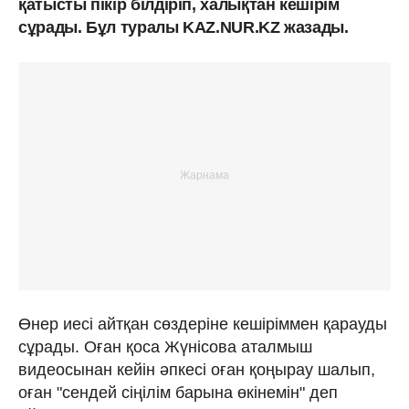
қатысты пікір білдіріп, халықтан кешірім
сұрады. Бұл туралы KAZ.NUR.KZ жазады.
Өнер иесі айтқан сөздеріне кешіріммен қарауды
сұрады. Оған қоса Жүнісова аталмыш
видеосынан кейін әпкесі оған қоңырау шалып,
оған "сендей сіңілім барына өкінемін" деп