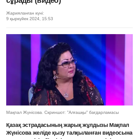
сұрады (видео)
Жарияланған күні:
9 қыркүйек 2024, 15:53
Мақпал Жүнісова. Скриншот: "Алғашқы" бағдарламасы
Қазақ эстрадасының жарық жұлдызы Мақпал
Жүнісова желіде қызу талқыланған видеосына