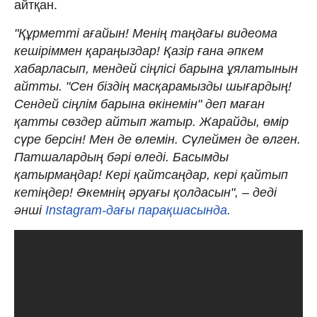
айтқан.
"Құрметті ағайын! Менің таңдағы видеома
кешіріммен қараңыздар! Қазір ғана әпкем
хабарласып, мендей сіңлісі барына ұялатынын
айтты. "Сен біздің масқарамызды шығардың!
Сендей сіңлім барына өкінемін" деп маған
қатты сөздер айтып жатыр. Жарайды, өмір
сүре берсін! Мен де өлемін. Сүлеймен де өлген.
Патшалардың бәрі өледі. Басымды
қатырмаңдар! Кері қайтсаңдар, кері қайтып
кетіңдер! Әкемнің әруағы қолдасын", – деді
әнші
Instagram-дағы парақшасында.