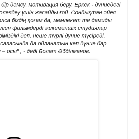
ір демеу, мотивация беру. Еркек - дүниедегі
дәлелдеу үшін жасайды ғой. Сондықтан әйел
олса біздің қоғам да, мемлекет те дамиды
теген фильмдерді жекеменшік студиялар
зіміздікі деп, неше түрлі дүние түсіреді.
саласында да ойланатын көп дүние бар.
 – осы" , - деді Болат Әбділманов.