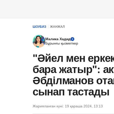
ШОУБИЗ
ЖАНЖАЛ
Малика Хадид
Бұрынғы қызметкер
"Әйел мен ерке
бара жатыр": а
Әбділманов от
сынап тастады
Жарияланған күні:
19 қараша 2024, 13:13