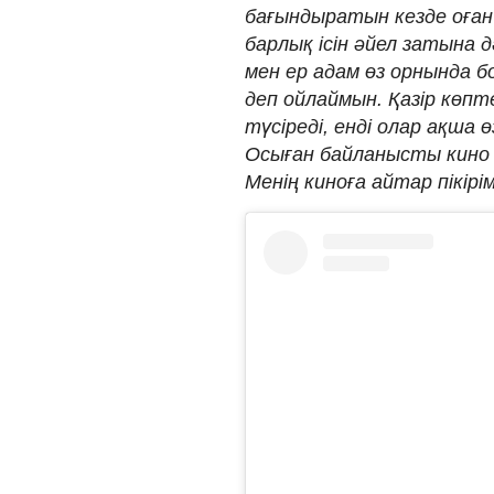
бағындыратын кезде оған б
барлық ісін әйел затына 
мен ер адам өз орнында б
деп ойлаймын. Қазір көп
түсіреді, енді олар ақша ө
Осыған байланысты кино 
Менің киноға айтар пікірім