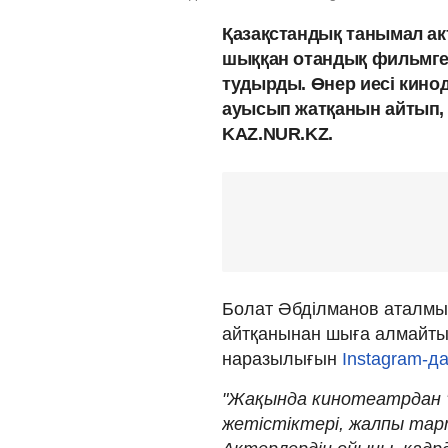
Қазақстандық танымал ак
шыққан отандық фильмге
тудырды. Өнер иесі кино
ауысып жатқанын айтып, 
KAZ.NUR.KZ.
Болат Әбділманов аталм
айтқанынан шыға алмайтын 
наразылығын
Instagram-д
"Жақында кинотеатрдан "
жетістіктері, жалпы тар