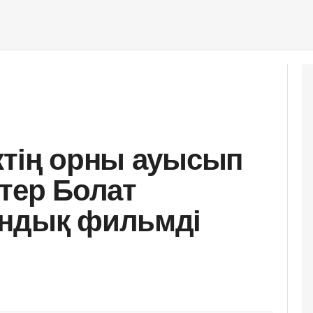
ктің орны ауысып
ктер Болат
андық фильмді