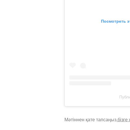
Посмотреть э
Публи
Мәтіннен қате тапсаңыз,
бізге