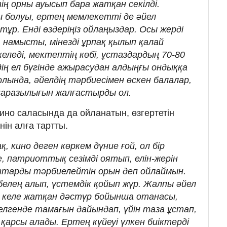
тің орны ауысып бара жатқан секілді.
 болуы, ертең мемлекетті де әйел
тұр. Енді өздеріңіз ойлаңыздар. Осы жерді
 намысты, мінезді ұрпақ қылып қалай
еледі, мектептің көбі, ұстаздардың 70-80
дің ел бүгінде ажырасудан алдыңғы ондыққа
қолында, әйелдің тәрбиесімен өскен балалар,
 наразылығын жалғастырды ол.
кино саласында да ойланатын, өзгертетін
нін алға тартты.
қ, кино деген көркем дүние ғой, ол бір
е, патриоттық сезімді оятып, елін-жерін
ттарды тәрбиелейтін орын деп ойлаймын.
 белең алып, үстемдік қойып жүр. Жалпы әйел
 келе жатқан дәстүр бойынша отанасы,
елгенде тамағын дайындап, үйін таза ұстап,
 қарсы алады. Ертең күйеуі үлкен биіктерді