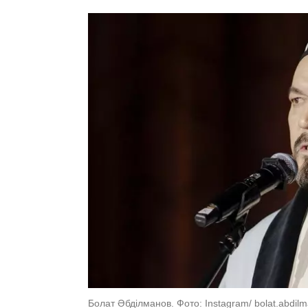
Болат Әбділманов. Фото: Instagram/ bolat.abdil