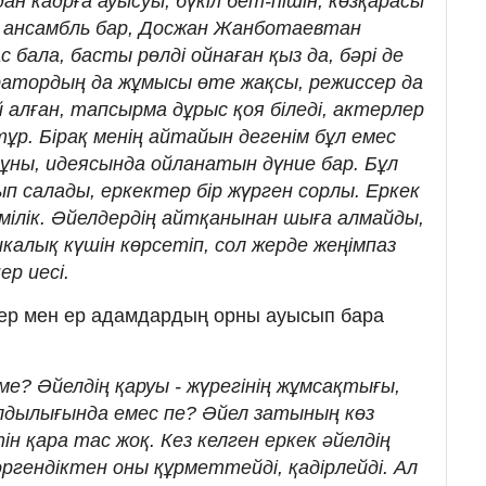
ан кадрға ауысуы, бүкіл бет-пішін, көзқарасы
ік ансамбль бар, Досжан Жанботаевтан
 бала, басты рөлді ойнаған қыз да, бәрі де
ератордың да жұмысы өте жақсы, режиссер да
алған, тапсырма дұрыс қоя біледі, актерлер
 тұр. Бірақ менің айтайын дегенім бұл емес
ұны, идеясында ойланатын дүние бар. Бұл
ып салады, еркектер бір жүрген сорлы. Еркек
, мілік. Әйелдердің айтқанынан шыға алмайды,
икалық күшін көрсетіп, сол жерде жеңімпаз
ер иесі.
дер мен ер адамдардың орны ауысып бара
ме? Әйелдің қаруы - жүрегінің жұмсақтығы,
ылдылығында емес пе? Әйел затының көз
н қара тас жоқ. Кез келген еркек әйелдің
өргендіктен оны құрметтейді, қадірлейді. Ал