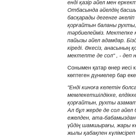
енді қазір әйел мен еркек
Отбасында әйелдің басшы
басқарады дегенге әкеліп 
қорғайтын баланы рухты,
тәрбиелейміз. Мектепке к
пайызы әйел адамдар. Біз
кіреді. Әкесіз, анасының 
мектепте де сол" , - деп
Сонымен қатар өнер иесі 
көптеген дүниелер бар еке
"Енді киноға келетін болса
мемлекетшілдікке, елдікк
қорғайтын, рухты азама
Ал бұл жерде де сол әйел
ежелден, ата-бабамыздан
үйдің шамшырағы, жары к
жылы қабақпен күлімсіреп