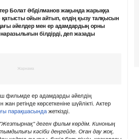
тер Болат Әбділманов жақында жарыққа
 қатысты ойын айтып, елдің қызу талқысын
дағы әйелдер мен ер адамдардың орны
наразылығын білдірді, деп жазады
ыш фильмде ер адамдарды әйелдің
жан ретінде көрсеткеніне шүйлікті. Актер
ағы парақшасында
жеткізді.
Жезтырнақ" деген фильм көрдім. Киноның
тымдылығы кәсіби деңгейде. Оған дау жоқ.