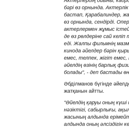
Актерлердің ойыны, кадрд
бәрі өз орнында. Актерл
бастап, Қарабалиндер, жас
өз орнында, сендірді. Оп
актерлермен жұмыс істей 
де өз рөлдеріне сай келіп
еді. Жалпы фильмнің мазм
кинода әйелдер бәрін қыр
емес, телпек, жігіт емес
әйелдің өзінің барлық физ
болады", - деп бастады өн
Әбділманов бүгінде әйел
жатқанын айтты.
"Әйелдің қаруы оның күші 
нәзіктігі, сабырлығы, ақ
жасының алдында ерімейті
алдында оның әлсіздігін к