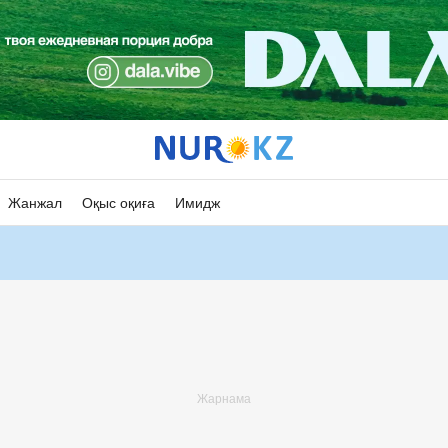
Жанжал
Оқыс оқиға
Имидж