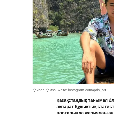
Қайсар Қамза. Фото: instagram.com/qais_arr
Қазақстандық танымал бло
ақпарат Құқықтық статис
порталында жарияланған