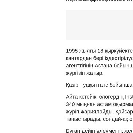
1995 жылғы 18 қыркүйекте
қаңтардан бері іздестірі
агенттігінің Астана бойын
жүргізіп жатыр.
Қазіргі уақытта іс бойынш
Айта кетейік, блогердің In
340 мыңнан астам оқырманы
жүріп жариялайды. Қайсар 
таныстырады, сондай-ақ о
Бұған дейін әлеуметтік же