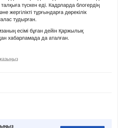
 талқыға түскен еді. Кадрларда блогердің
не жергілікті тұрғындарға дөрекілік
талас тудырған.
заның есімі бұған дейін Қаржылық
тқан хабарламада да аталған.
 жазыңыз
рыңыз