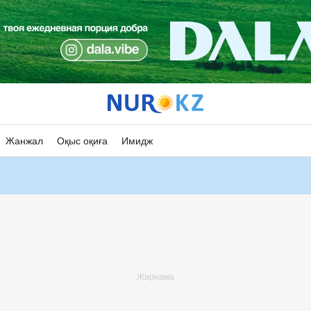
Жанжал
Оқыс оқиға
Имидж