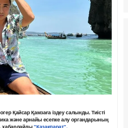
гер Қайсар Қамзаға іздеу салынды. Тиісті
тика және арнайы есепке алу органдарының
, хабарлайды
"Қазақпарат".