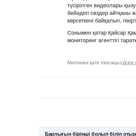
түсірілген видеолары қызу
бейәдеп сөздер айтқаны жә
көрсеткені байқалып, пікір
Сонымен қатар Қайсар Қам
мониторинг агенттігі тара
Мәтіннен қате тапсаңыз,
бізге
Барлығын бірінші болып біліп оты