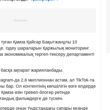
 туған Қамза Қайсар Бақытжанұлы 10
луде. Іздеу шараларын Қаржылық мониторинг
ша экономикалық тергеп-тексеру департаменті
а басқа ақпарат жарияланбады.
stagram-да 2,6 миллионнан астам, ал TikTok-та
 бар. Ол контентінің көпшілігін өзге елдерде
Қамза өзін тревел-блогер ретінде
тандық фильмдерге де түскен.
лілерде оның Үндістандағы сапары кезінде