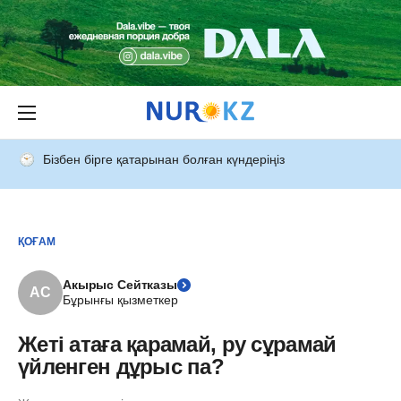
Бізбен бірге қатарынан болған күндеріңіз
ҚОҒАМ
Акырыс Сейтказы
АС
Бұрынғы қызметкер
Жеті атаға қарамай, ру сұрамай
үйленген дұрыс па?