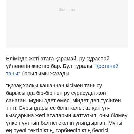
Елімізде жеті атаға қарамай, ру сұраспай
үйленетін жастар бар. Бұл туралы
"Қостанай
таңы"
басылымы жазады.
"Қазақ халқы қашаннан кісімен танысу
барысында бір-бірінен ру сұрасуды жөн
санаған. Мұны әдет емес, міндет деп түсінген
тіпті. Бұрындары ес біліп келе жатқан ұл-
қыздарына жеті аталарын жаттатып, оны білмеу
үлкен ұяттың белгісі екенін ұғындырған. Мұны
ең әуелі тектіліктің, тәрбиеліліктің белгісі