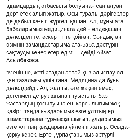
адамдардың отбасылы болуынан сан алуан
дерт етек алып жатыр. Осы туралы дәрігерлер
де дабыл қағып жүргелі қашан. Ал, мұны ата-
бабаларымыз медицинаға дейін әлдеқашан
дәлелдеп те, ескертіп те қойған. Сондықтан
өзімнің замандастарыма ата-баба дәстүрін
сақтауды кеңес етер едім", - дейді Айзат
Асылбекова.
"Меніңше, жеті атадан аспай қыз алыспау ол
қан тазалығы үшін ғана. Медицина да бұны
дәлелдейді. Ал, жалпы, өте жақын емес,
дегенмен де ру жағынан туыстығы бар
жастардың қосылуына еш қарсылығым жоқ.
Қазіргі таңда қыздарымыз өзге ұлттың ер-
азаматтарына тұрмысқа шығып, ұлдарымыз
өзге ұлттың қыздарына үйленіп жатыр. Осыдан
қорқу керек. Ертең ұрпақтарымыз әртүрлі