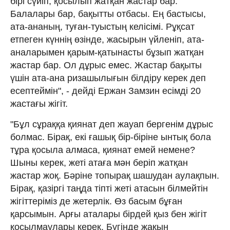
бірі сүйіп, қосылып жатқан жастар бар.
Балалары бар, бақытты отбасы. Ең бастысы,
ата-ананың, туған-туыстың келісімі. Рұқсат
етпеген күннің өзінде, жасырын үйленіп, ата-
аналарымен қарым-қатынасты бұзып жатқан
жастар бар. Ол дұрыс емес. Жастар бақыты
үшін ата-ана ризашылығын білдіру керек деп
есептеймін", - дейді Ержан Замзин есімді 20
жастағы жігіт.
"Бұл сұраққа қиянат деп жауап бергенім дұрыс
болмас. Бірақ, екі ғашық бір-біріне ынтық бола
тұра қосыла алмаса, қиянат емей немене?
Шыны керек, жеті атаға мән беріп жатқан
жастар жоқ. Бәріне топырақ шашудан аулақпын.
Бірақ, қазіргі таңда тіпті жеті атасын білмейтін
жігіттеріміз де жетерлік. Өз басым бұған
қарсымын. Арғы аталары бірдей қыз бен жігіт
қосылмаулары керек. Бүгінде жақын