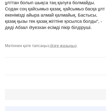
ұлттан болып шықса таң қалуға болмайды.
Содан соң қайсымыз қазақ, қайсымыз басқа ұлт
екенімізді айыра алмай қалмайық. Бастысы,
қазақ қызы тек қазақ жігітіне қосылса болды", -
деді Абзал Әуезхан есімді пікір білдіруші.
Мәтіннен қате тапсаңыз,
бізге жазыңыз