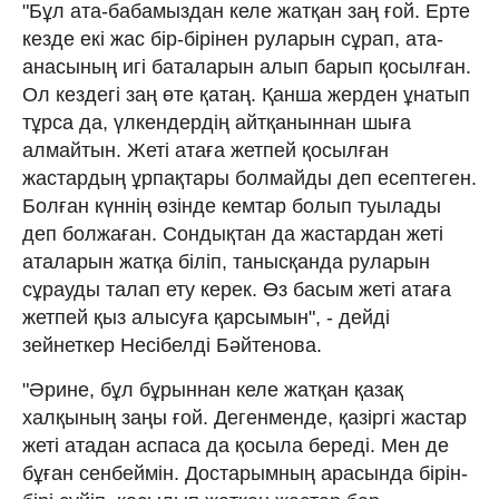
"Бұл ата-бабамыздан келе жатқан заң ғой. Ерте
кезде екі жас бір-бірінен руларын сұрап, ата-
анасының игі баталарын алып барып қосылған.
Ол кездегі заң өте қатаң. Қанша жерден ұнатып
тұрса да, үлкендердің айтқаныннан шыға
алмайтын. Жеті атаға жетпей қосылған
жастардың ұрпақтары болмайды деп есептеген.
Болған күннің өзінде кемтар болып туылады
деп болжаған. Сондықтан да жастардан жеті
аталарын жатқа біліп, танысқанда руларын
сұрауды талап ету керек. Өз басым жеті атаға
жетпей қыз алысуға қарсымын", - дейді
зейнеткер Несібелді Бәйтенова.
"Әрине, бұл бұрыннан келе жатқан қазақ
халқының заңы ғой. Дегенменде, қазіргі жастар
жеті атадан аспаса да қосыла береді. Мен де
бұған сенбеймін. Достарымның арасында бірін-