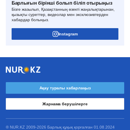
Барлығын бірінші болып біліп отырыңыз
Бізге жазылып, Қазақстанның өзекті жаңалықтарынан,
қызықты суреттер, видеолар мен эксклюзивтерден
хабардар болыңыз.
Instagram
Ақау туралы хабарлаңыз
Жарнама берушілерге
® NUR.KZ 2009-2026 Барлық құқық қорғалған 01.08.2024