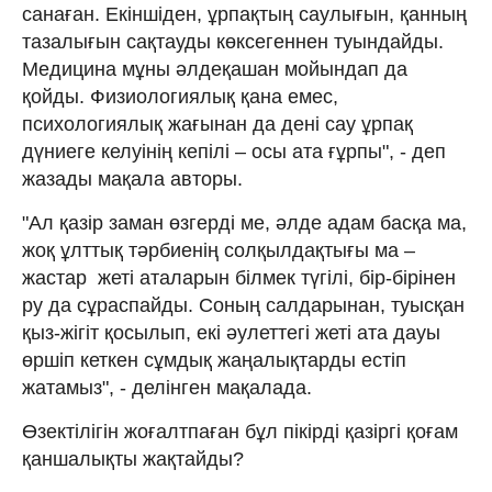
санаған. Екіншіден, ұрпақтың саулығын, қанның
тазалығын сақтауды көксегеннен туындайды.
Медицина мұны әлдеқашан мойындап да
қойды. Физиологиялық қана емес,
психологиялық жағынан да дені сау ұрпақ
дүниеге келуінің кепілі – осы ата ғұрпы", - деп
жазады мақала авторы.
"Ал қазір заман өзгерді ме, әлде адам басқа ма,
жоқ ұлттық тәрбиенің солқылдақтығы ма –
жастар жеті аталарын білмек түгілі, бір-бірінен
ру да сұраспайды. Соның салдарынан, туысқан
қыз-жігіт қосылып, екі әулеттегі жеті ата дауы
өршіп кеткен сұмдық жаңалықтарды естіп
жатамыз", - делінген мақалада.
Өзектілігін жоғалтпаған бұл пікірді қазіргі қоғам
қаншалықты жақтайды?