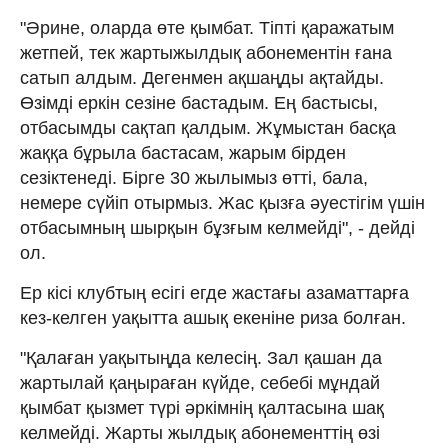
"Әрине, оларда өте қымбат. Тіпті қаражатым
жетпей, тек жартыжылдық абонементін ғана
сатып алдым. Дегенмен ақшаңды ақтайды.
Өзімді еркін сезіне бастадым. Ең бастысы,
отбасымды сақтап қалдым. Жұмыстан басқа
жаққа бұрыла бастасам, жарым бірден
сезіктенеді. Бірге 30 жылымыз өтті, бала,
немере сүйіп отырмыз. Жас қызға әуестігім үшін
отбасымның шырқын бұзғым келмейді", - дейді
ол.
Ер кісі клубтың есігі егде жастағы азаматтарға
кез-келген уақытта ашық екеніне риза болған.
"Қалаған уақытыңда келесің. Зал қашан да
жартылай қаңыраған күйде, себебі мұндай
қымбат қызмет түрі әркімнің қалтасына шақ
келмейді. Жарты жылдық абонементтің өзі