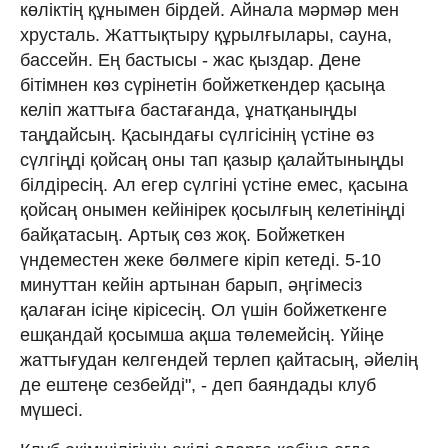
көліктің құнымен бірдей. Айнала мәрмәр мен
хрусталь. Жаттықтыру құрылғылары, сауна,
бассейн. Ең бастысы - жас қыздар. Дене
бітімнен көз сүрінетін бойжеткендер қасыңа
келіп жаттыға бастағанда, ұнатқаныңды
таңдайсың. Қасындағы сүлгісінің үстіне өз
сүлгіңді қойсаң оны тап қазыр қалайтыныңды
білдіресің. Ал егер сүлгіні үстіне емес, қасына
қойсаң онымен кейінірек қосылғың келетініңді
байқатасың. Артық сөз жоқ. Бойжеткен
үндеместен жеке бөлмеге кіріп кетеді. 5-10
минуттан кейін артынан барып, әңгімесіз
қалаған ісіңе кірісесің. Ол үшін бойжеткенге
ешқандай қосымша ақша төлемейсің. Үйіңе
жаттығудан келгендей терлеп қайтасың, әйелің
де ештеңе сезбейді", - деп баяндады клуб
мүшесі.