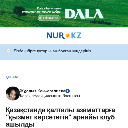
Бізбен бірге қатарынан болған күндеріңіз
ҚОҒАМ
Жұлдыз Кенжегалиева
Қазақ редакциясының басшысы
Қазақстанда қалталы азаматтарға
"қызмет көрсететін" арнайы клуб
ашылды