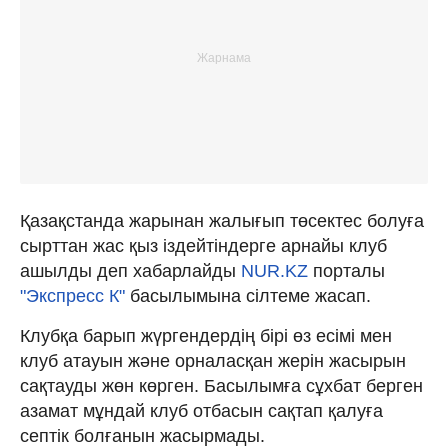
Қазақстанда жарынан жалығып төсектес болуға
сырттан жас қыз іздейтіндерге арнайы клуб
ашылды деп хабарлайды
NUR.KZ
порталы
"Экспресс К"
басылымына сілтеме жасап.
Клубқа барып жүргендердің бірі өз есімі мен
клуб атауын және орналасқан жерін жасырын
сақтауды жөн көрген. Басылымға сұхбат берген
азамат мұндай клуб отбасын сақтап қалуға
септік болғанын жасырмады.