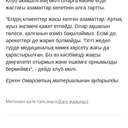
Клуб әкімшілігінің өкілі оларға көбіне егде
жастағы азаматтар келетінін алға тартты.
"Біздің клиенттер жасы келген азаматтар. Артық
ауыз әңгімені қажет етпейді. Олар ақшасын
төлесе, қалғанын өзіміз бақылаймыз. Есімі де,
әрекеттері де жария болмайды. Тіпті жедел
түрде медициналық көмек көрсету жағы да
қарастырылған. Біз өз кәсібімізді жақсы
дөңгелетіп отырмыз және ешкімге орнымызды
бермейміз", - дейді клуб өкілі.
Еркен Омаровтың материалынан аударылды.
Мәтіннен қате тапсаңыз,
бізге жазыңыз