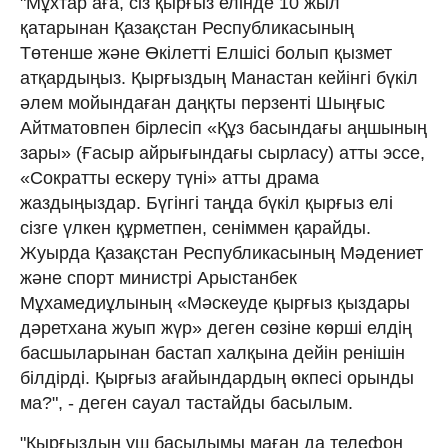
"Мұхтар аға, сіз қырғыз елінде 10 жыл
қатарынан Қазақстан Республикасының
Төтенше және Өкілетті Елшісі болып қызмет
атқардыңыз. Қырғыздың Манастан кейінгі бүкіл
әлем мойындаған даңқты перзенті Шыңғыс
Айтматовпен бірлесіп «Құз басындағы аңшының
зары» (Ғасыр айрығындағы сырласу) атты эссе,
«Сократты ескеру түні» атты драма
жаздыңыздар. Бүгінгі таңда бүкіл қырғыз елі
сізге үлкен құрметпен, сеніммен қарайды.
Жуырда Қазақстан Республикасының Мәдениет
және спорт министрі Арыстанбек
Мұхамедиұлының «Мәскеуде қырғыз қыздары
дәретхана жуып жүр» деген сөзіне көрші елдің
басшыларынан бастап халқына дейін ренішін
білдірді. Қырғыз ағайындардың өкпесі орынды
ма?", - деген сауал тастайды басылым.
"Қырғыздың үш басылымы маған да телефон