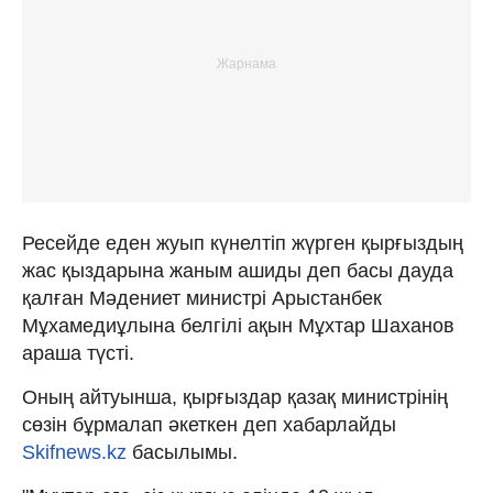
Ресейде еден жуып күнелтіп жүрген қырғыздың
жас қыздарына жаным ашиды деп басы дауда
қалған Мәдениет министрі Арыстанбек
Мұхамедиұлына белгілі ақын Мұхтар Шаханов
араша түсті.
Оның айтуынша, қырғыздар қазақ министрінің
сөзін бұрмалап әкеткен деп хабарлайды
Skifnews.kz
басылымы.