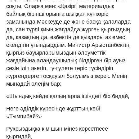
соқты. Оларға мен: «Қазіргі материалдық
байлық бірінші орынға шыққан күнкөріс
заманында Мәскеуде де және басқа қалаларда
да, сан түрлі қиын жағдайда жүрген қырғыздың
да, қазақтың да, өзбектің де қыздары аз емес
екендігін ұғындырдым. Министр Арыстанбектің
қырғыз бауырларымыздың әлеуметтік
жағдайына алаңдаушылық білдірген бір ауыз
сөзін іліп әкетіп, гу-гулете теріс түсіндіріп
жүргендерге тосқауыл болуымыз керек. Менің
мынадай өлеңім бар:
«Шындық кейде қалың арпа ішіндегі бір бидай,
Неге әділдік күресінде жұрттың көбі
«Тымпибай?»
Рухсыздыққа кім шын мінез көрсетпесе
қырғидай,