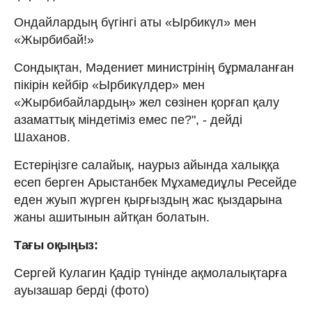
Ондайлардың бүгінгі аты «Ырбикүл» мен
«Жырбибай!»
Сондықтан, Мәдениет министрінің бұрмаланған
пікірін кейбір «Ырбикүлдер» мен
«Жырбибайлардың» жел сөзінен қорғап қалу
азаматтық міндетіміз емес пе?", - дейді
Шаханов.
Естеріңізге салайық, наурыз айында халыққа
есеп берген Арыстанбек Мұхамедиұлы Ресейде
еден жуып жүрген қырғыздың жас қыздарына
жаны ашитынын айтқан болатын.
Тағы оқыңыз:
Сергей Кулагин Қадір түнінде ақмолалықтарға
ауызашар берді (фото)