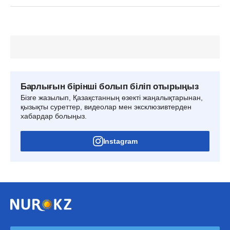
Барлығын бірінші болып біліп отырыңыз
Бізге жазылып, Қазақстанның өзекті жаңалықтарынан,
қызықты суреттер, видеолар мен эксклюзивтерден
хабардар болыңыз.
Instagram