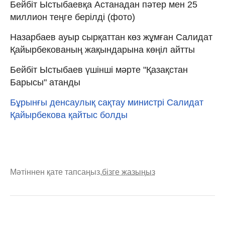
Бейбіт Ыстыбаевқа Астанадан пәтер мен 25
миллион теңге берілді (фото)
Назарбаев ауыр сырқаттан көз жұмған Салидат
Қайырбекованың жақындарына көңіл айтты
Бейбіт Ыстыбаев үшінші мәрте "Қазақстан
Барысы" атанды
Бұрынғы денсаулық сақтау министрі Салидат
Қайырбекова қайтыс болды
Мәтіннен қате тапсаңыз,
бізге жазыңыз