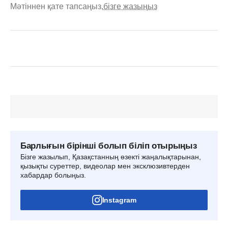
Мәтіннен қате тапсаңыз,
бізге жазыңыз
Барлығын бірінші болып біліп отырыңыз
Бізге жазылып, Қазақстанның өзекті жаңалықтарынан,
қызықты суреттер, видеолар мен эксклюзивтерден
хабардар болыңыз.
Instagram