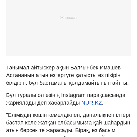
Танымал айтыскер ақын Балғынбек Имашев
Астананың атын өзгертуге қатысты өз пікірін
білдіріп, бұл бастаманы қолдамайтынын айтты.
Бұл туралы ол өзінің Instagram парақшасында
жариялады деп хабарлайды
NUR.KZ
.
"Еліміздің көшін кемелдікпен, даналықпен ілгері
бастап келе жатқан елбасымызға қай шаһардың
атын берсек те жарасады. Бірақ, өз басым