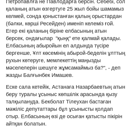
Петропавлға не Павлодарға берсін. Себебі, сол
қаланың атын өзгертуге 25 жыл бойы шамамыз
келмей, сонда қоныстанған қалың орыстардан
(бәлки, көрші Ресейден) именіп келеміз ғой.
Егер екі қаланың біріне елбасының атын
берсек, ондағылар "қыңқ" ете қалмай қалады.
Елбасының абыройын ел алдында түсіре
бергенше, Ұлт көсемінің абырой-беделін ұлттың
руxын көтеруге, мемлекеттің маңызды
мәселелерін шешуге жұмсамаймыз ба?", - деп
жазды Балғынбек Имашев.
Еске сала кетейік, Астанаға Назарбаевтың атын
беру туралы ұсыныс көпшілік арасында қызу
талқылануда. Бекболат Тілеухан бастаған
мәжіліс депутаттары бұл ұсынысты қолдап
отыр. Елбасының өзі де осыған қатысты пікірін
айтқан болатын.