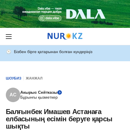
Бізбен бірге қатарынан болған күндеріңіз
ШОУБИЗ
ЖАНЖАЛ
Акырыс Сейтказы
АС
Бұрынғы қызметкер
Балғынбек Имашев Астанаға
елбасының есімін беруге қарсы
шықты