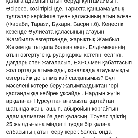
қалаға адамның атын беруді құптамаймын.
Әсіресе, көзі тірісінде. Тариxта қаншама ұлық
тұлғалар керісінше туған қаласының атын алған
(Фараби, Тарази, Бұxари, Басри т.б). Кеңестік
кезеңде Әулиеата қаласының атауын
Жамбылға өзгерткенде, жарықтық Жамбыл
Жәкем қатты қапа болған екен. Елді-мекеннің
атын өзгертуге қыруар қаржы кететіні белгілі.
Дағдарыспен жағаласып, EXPO-мен қабаттасып
жол ортада атымызды, қоналқада атауымызды
өзгертейік дегеніміз қай сасқанымыз? Бұл
мәселені көтере беру жағымпаздықтан гөрі
қастандыққа көбірек ұқсайды. Нардың жүгін
арқалаған Нұрсұлтан ағамызға қартайған
шағында жаны ашып, абыройын қорғайтын
адам қалмаған ба деп қаласың. Тәуелсіздіктің
25 жылдығына міндетті түрде бір қалаға
елбасының атын беру керек болса, онда