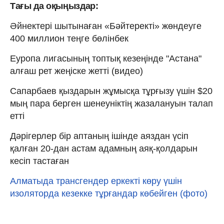
Тағы да оқыңыздар:
Әйнектері шытынаған «Бәйтеректі» жөндеуге
400 миллион теңге бөлінбек
Еуропа лигасының топтық кезеңінде "Астана"
алғаш рет жеңіске жетті (видео)
Сапарбаев қыздарын жұмысқа тұрғызу үшін $20
мың пара берген шенеуніктің жазалануын талап
етті
Дәрігерлер бір аптаның ішінде аяздан үсіп
қалған 20-дан астам адамның аяқ-қолдарын
кесіп тастаған
Алматыда трансгендер еркекті көру үшін
изоляторда кезекке тұрғандар көбейген (фото)