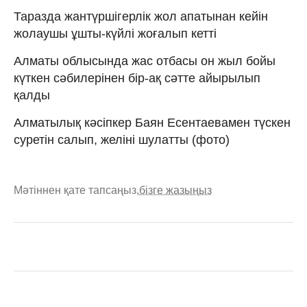
Таразда жантүршігерлік жол апатынан кейін
жолаушы ұшты-күйлі жоғалып кетті
Алматы облысында жас отбасы он жыл бойы
күткен сәбилерінен бір-ақ сәтте айырылып
қалды
Алматылық кәсіпкер Баян Есентаевамен түскен
суретін салып, желіні шулатты (фото)
Мәтіннен қате тапсаңыз,
бізге жазыңыз