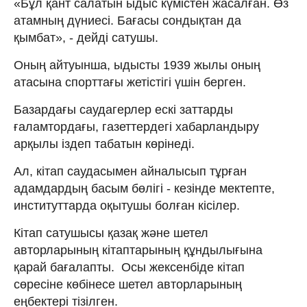
«Бұл қант салатын ыдыс күмістен жасалған. Өз
атамның дүниесі. Бағасы сондықтан да
қымбат», - дейді сатушы.
Оның айтуынша, ыдысты 1939 жылы оның
атасына спорттағы жетістігі үшін берген.
Базардағы саудагерлер ескі заттарды
ғаламтордағы, газеттердегі хабарландыру
арқылы іздеп табатын көрінеді.
Ал, кітап саудасымен айналысып тұрған
адамдардың басым бөлігі - кезінде мектепте,
институттарда оқытушы болған кісілер.
Кітап сатушысы қазақ және шетел
авторларының кітаптарының құндылығына
қарай бағалапты. Осы жексенбіде кітап
сөресіне көбінесе шетел авторларының
еңбектері тізілген.