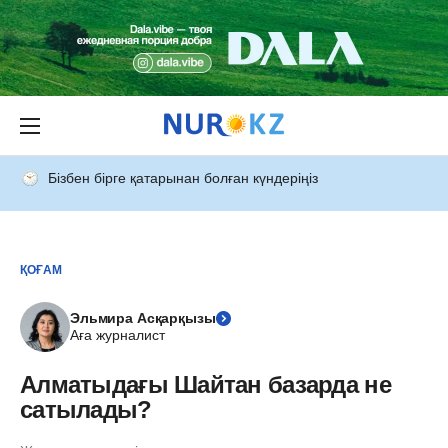
Бізбен бірге қатарынан болған күндеріңіз
ҚОҒАМ
Эльмира Асқарқызы
Аға журналист
Алматыдағы Шайтан базарда не
сатылады?