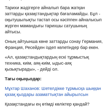
Тарихи жәдігерге айналып бара жатқан
заттарды қазақстандықтар бағаламайды. Бұл -
оқытушылықты тастап осы кәсіппен айналысып
жүрген мамандығы тарихшы сатушының
айтысы.
Оның айтуынша көне заттарды сонау Германия,
Франция, Ресейден іздеп келетіндер бар екен.
«Ал, қазақстандықтардың ескі тұрмыстық
техника, киім, аяқ-киім, ыдыс-аяқ
қызықтырады», - дейді ол.
Тағы оқыңыздар:
Мұхтар Шаханов: Шетелдікке тұрмысқа шыққан
қазақ қыздары азаматтықтан айырылсын
Қазақстандағы ең өтімді көліктер қандай?