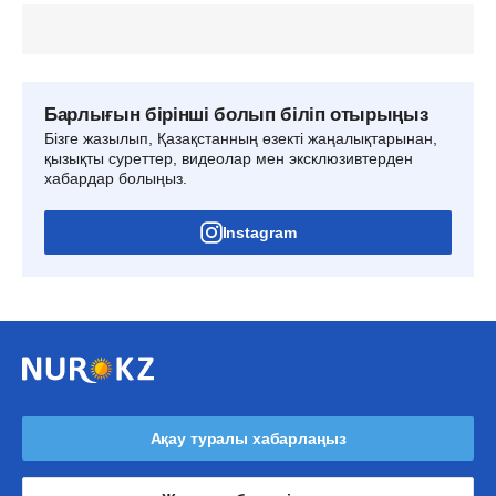
Барлығын бірінші болып біліп отырыңыз
Бізге жазылып, Қазақстанның өзекті жаңалықтарынан,
қызықты суреттер, видеолар мен эксклюзивтерден
хабардар болыңыз.
Instagram
Ақау туралы хабарлаңыз