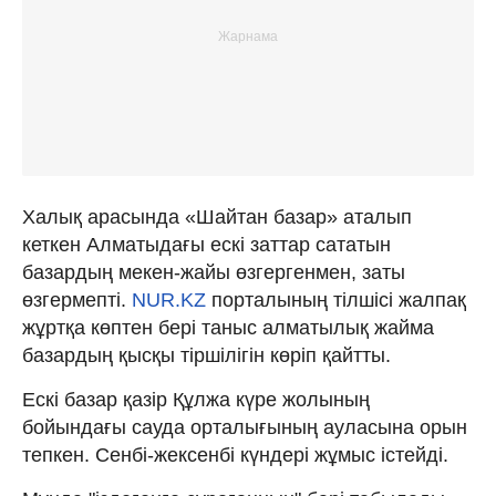
Халық арасында «Шайтан базар» аталып
кеткен Алматыдағы ескі заттар сататын
базардың мекен-жайы өзгергенмен, заты
өзгермепті.
NUR.KZ
порталының тілшісі жалпақ
жұртқа көптен бері таныс алматылық жайма
базардың қысқы тіршілігін көріп қайтты.
Ескі базар қазір Құлжа күре жолының
бойындағы сауда орталығының ауласына орын
тепкен. Сенбі-жексенбі күндері жұмыс істейді.