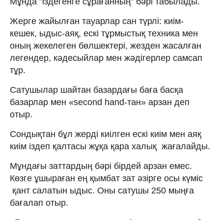
Мұнда "іздегенге сұрағанның" бәрі табылады.
Жерге жайылған тауарлар сан түрлі: киім-
кешек, ыдыс-аяқ, ескі тұрмыстық техника мен
оның жекелеген бөлшектері, жезден жасалған
легендер, кәдесыйлар мен жәдігерлер самсап
тұр.
Сатушылар шайтан базардағы баға басқа
базарлар мен «second hand-тан» арзан деп
отыр.
Сондықтан бұл жерді киілген ескі киім мен аяқ
киім іздеп қалтасы жұқа қара халық жағалайды.
Мұндағы заттардың бәрі бірдей арзан емес.
Көзге ұшыраған ең қымбат зат әзірге осы күміс
қант салатын ыдыс. Оны сатушы 250 мыңға
бағалап отыр.