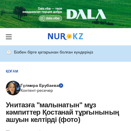
Бізбен бірге қатарынан болған күндеріңіз
ҚОҒАМ
Гүлмира Ерубаева
Контент-ресечер
Унитазға "малынатын" мұз
кәмпиттер Қостанай тұрғынының
ашуын келтірді (фото)