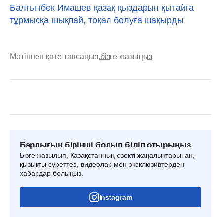
Балғынбек Имашев қазақ қыздарын қытайға
тұрмысқа шықпай, тоқал болуға шақырды
Мәтіннен қате тапсаңыз,
бізге жазыңыз
Барлығын бірінші болып біліп отырыңыз
Бізге жазылып, Қазақстанның өзекті жаңалықтарынан,
қызықты суреттер, видеолар мен эксклюзивтерден
хабардар болыңыз.
Instagram