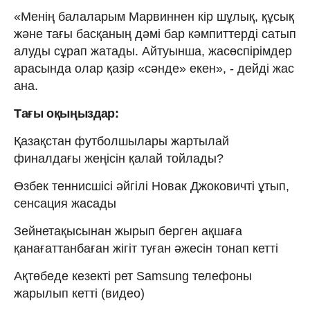
«Менің балаларым Марвиннен кір шұлық, құсық
және тағы басқаның дәмі бар кәмпиттерді сатып
алуды сұрап жатады. Айтуынша, жасөспірімдер
арасында олар қазір «сәнде» екен», - дейді жас
ана.
Тағы оқыңыздар:
Қазақстан футболшылары жартылай
финалдағы жеңісін қалай тойлады?
Өзбек теннисшісі әйгілі Новак Джоковичті ұтып,
сенсация жасады
Зейнетақысынан жырып берген ақшаға
қанағаттанбаған жігіт туған әжесін тонап кетті
Ақтөбеде кезекті рет Samsung телефоны
жарылып кетті (видео)