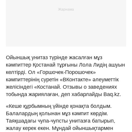
Ойыншық унитаз түрінде жасалған мұз
кәмпиттер Қостанай тұрғыны Лола Лидің ашуын
келтірді. Ол «Горшочек-Порошочек»
кәмпиттерінің суретін «ВКонтакте» әлеуметтік
желісіндегі «Костанай. Отзывы о заведениях
тобында жариялаған, деп хабарлайды Baq.kz.
«Кеше құрбымның үйінде қонақта болдым.
Балалардың қолынан мұз кәмпит көрдім.
Таяқшадағы чупа-чупсты унитазға батырып,
жалау керек екен. Мұндай ойыншықтармен