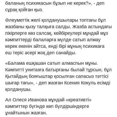
баланың психикасын бұзып не керек?», - деп
сұрақ қойған қыз.
Әлеуметтік желі қолданушылары топтағы бұл
жазбаны қызу талқыға салды. Жазба астындағы
пікірлерге көз салсақ, кейбіреулері мұндай мұз
кәмпиттерді балаларға мүлде сатып алмау
керек екенін айтса, енді бірі мұның психикаға
еш теріс әсері жоқ деп санайды.
«Балама ешқашан сатып алмаспын мұны.
Кәмпитті унитазға батырғаны былай тұрсын, бұл
Қытайдың бояғыштар қосылған сапасыз тәттісі
шығар тағы», - деп жазған Ксения Кокуль есімді
қолданушы.
Ал Олеся Иванова мұндай «креативті»
кәмпиттер бүгінде көп бүлдіршіндерге
ұнайтынын жазған.