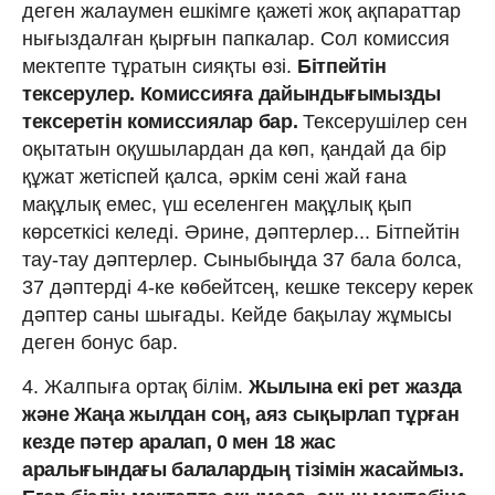
деген жалаумен ешкімге қажеті жоқ ақпараттар
нығыздалған қырғын папкалар. Сол комиссия
мектепте тұратын сияқты өзі.
Бітпейтін
тексерулер. Комиссияға дайындығымызды
тексеретін комиссиялар бар.
Тексерушілер сен
оқытатын оқушылардан да көп, қандай да бір
құжат жетіспей қалса, әркім сені жай ғана
мақұлық емес, үш еселенген мақұлық қып
көрсеткісі келеді. Әрине, дәптерлер... Бітпейтін
тау-тау дәптерлер. Сыныбыңда 37 бала болса,
37 дәптерді 4-ке көбейтсең, кешке тексеру керек
дәптер саны шығады. Кейде бақылау жұмысы
деген бонус бар.
4. Жалпыға ортақ білім.
Жылына екі рет жазда
және Жаңа жылдан соң, аяз сықырлап тұрған
кезде пәтер аралап, 0 мен 18 жас
аралығындағы балалардың тізімін жасаймыз.