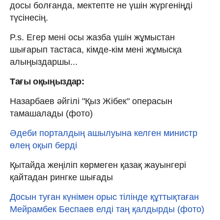
досы болғанда, мектепте не үшін жүргеніңді
түсінесің.
P.s. Егер мені осы жазба үшін жұмыстан
шығарып тастаса, кімде-кім мені жұмысқа
алыңыздаршы...
Тағы оқыңыздар:
Назарбаев әйгілі "Қыз Жібек" операсын
тамашалады (фото)
Әдеби порталдың ашылуына келген министр
өлең оқып берді
Қытайда жеңіліп көрмеген қазақ жауынгері
қайтадан рингке шығады
Досын туған күнімен орыс тілінде құттықтаған
Мейрамбек Беспаев елді таң қалдырды (фото)