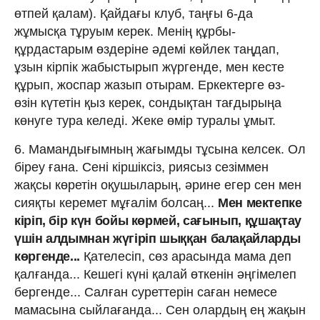
өтпей қалам). Қайдағы клуб, таңғы 6-да
жұмысқа тұруым керек. Менің құрбы-
құрдастарым өздеріне әдемі көйлек таңдап,
ұзын кірпік жабыстырып жүргенде, мен кесте
құрып, жоспар жазып отырам. Еркектерге өз-
өзін күтетін қыз керек, сондықтан тағдырыңа
көнуге тура келеді. Жеке өмір туралы ұмыт.
6. Мамандығымның жағымды тұсына келсек. Ол
біреу ғана. Сені кіршіксіз, риясыз сезіммен
жақсы көретін оқушыларың, әрине егер сен мен
сияқты керемет мұғалім болсаң...
Мен мектепке
кіріп, бір күн бойы көрмей, сағынып, құшақтау
үшін алдымнан жүгіріп шыққан балақайларды
көргенде...
Қателесіп, сөз арасында мама деп
қалғанда... Кешегі күні қалай өткенін әңгімелеп
бергенде... Салған суреттерін саған немесе
мамасына сыйлағанда... Сен олардың ең жақын