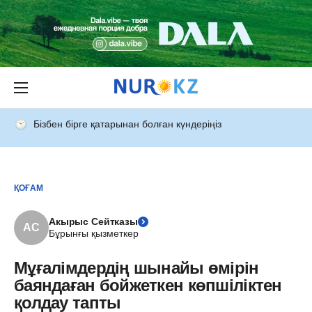
Бізбен бірге қатарынан болған күндеріңіз
ҚОҒАМ
Акырыс Сейтказы
АС
Бұрынғы қызметкер
Мұғалімдердің шынайы өмірін
баяндаған бойжеткен көпшіліктен
қолдау тапты