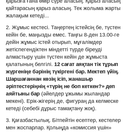
қарызға ғана өмір сүре аласың. Қарыз аласың
қайтарасың қарыз аласың. Тек жолыма жарты
жалақым кетеді...
2. Жұмыс кестесі. Таңертең істейсің бе, түстен
кейін бе, маңызды емес. Таңғы 8-ден 13.00-ге
дейін жұмыс істей отырып, мұғалімдер
жетіспегендіктен міндетті түрде біреуді
алмастыру үшін түстен кейін де жұмыста
қалатының белгілі.
12 сағат аяқтан тік тұрып
жүргеніңе бәрінің түкіргені бар. Мектеп үйің.
Шаршағаннан көзің ісіп, жанашыр
әріптестеріңнің «түрің не боп кеткен?» деп
аяйтыны бар
(әйелдер ұжымы жыландар
мекені). Ерік-жігерің де, фигураң да келмеске
кетеді (себебі дұрыс тамақтану жоқ).
3. Қағазбастылық. Бітпейтін есептер, кестелер
мен жоспарлар. Қолыңда «комиссия үшін»