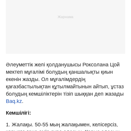
Әлеуметтік желі қолданушысы Роксолана Цой
мектеп мұғалімі болудың қаншалықты қиын
екенін жазды. Ол мұғалімдердің
қағазбастылықтан құтылмайтынын айтып, ұстаз
болудың кемшіліктерін тізіп шыққан деп жазады
Baq.kz
.
Кемшілігі:
1. Жалақы. 50-55 мың жалақымен, келісерсіз,