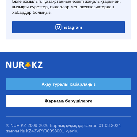
Бізге жазылып, Қазақстанның өзекті жаңалықтарынан,
қызықты суреттер, видеолар мен эксклюзивтерден
хабардар болыңыз.
Instagram
Ақау туралы хабарлаңыз
Жарнама берушілерге
® NUR.KZ 2009-2026 Барлық құқық қорғалған 01.08.2024
жылғы № KZ43VPY00098001 куәлік.