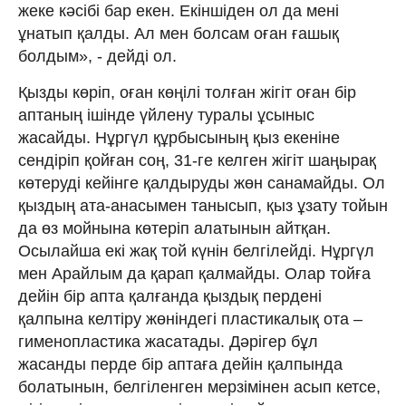
жеке кәсібі бар екен. Екіншіден ол да мені
ұнатып қалды. Ал мен болсам оған ғашық
болдым», - дейді ол.
Қызды көріп, оған көңілі толған жігіт оған бір
аптаның ішінде үйлену туралы ұсыныс
жасайды. Нұргүл құрбысының қыз екеніне
сендіріп қойған соң, 31-ге келген жігіт шаңырақ
көтеруді кейінге қалдыруды жөн санамайды. Ол
қыздың ата-анасымен танысып, қыз ұзату тойын
да өз мойнына көтеріп алатынын айтқан.
Осылайша екі жақ той күнін белгілейді. Нұргүл
мен Арайлым да қарап қалмайды. Олар тойға
дейін бір апта қалғанда қыздық пердені
қалпына келтіру жөніндегі пластикалық ота –
гименопластика жасатады. Дәрігер бұл
жасанды перде бір аптаға дейін қалпында
болатынын, белгіленген мерзімінен асып кетсе,