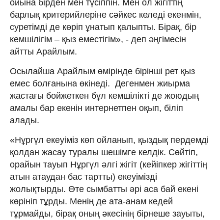
ойына бірден мен түсіппін. Мен ол жігіттің
барлық критерийлеріне сәйкес келеді екенмін,
суретімді де көріп ұнатып қалыпты. Бірақ, бір
кемшілігім – қыз еместігім», - деп әңгімесін
айтты Арайлым.
Осылайша Арайлым өмірінде бірінші рет қыз
емес болғанына өкінеді. Дегенмен жиырма
жастағы бойжеткен бұл кемшілікті де жоюдың
амалы бар екенін интернетпен оқып, біліп
алады.
«Нұргүл екеуіміз көп ойланып, қыздық пердемді
қолдан жасау туралы шешімге келдік. Сөйтіп,
орайын тауып Нұргүл әлгі жігіт (кейіпкер жігіттің
атын атаудан бас тартты) екеуімізді
жолықтырды. Өте сымбатты әрі аса бай екені
көрініп тұрды. Менің де ата-анам кедей
тұрмайды, бірақ оның әкесінің бірнеше зауыты,