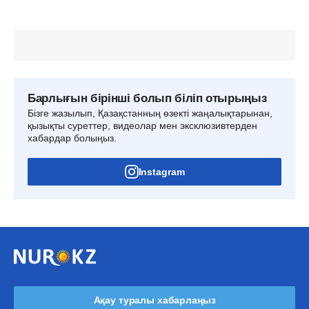
Барлығын бірінші болып біліп отырыңыз
Бізге жазылып, Қазақстанның өзекті жаңалықтарынан,
қызықты суреттер, видеолар мен эксклюзивтерден
хабардар болыңыз.
Instagram
Ақау туралы хабарлаңыз