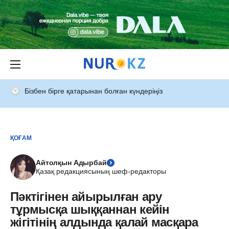
Бізбен бірге қатарынан болған күндеріңіз
ҚОҒАМ
Айтолқын Адырбай
Қазақ редакциясының шеф-редакторы
Пәктігінен айырылған ару
тұрмысқа шыққаннан кейін
жігітінің алдында қалай масқара