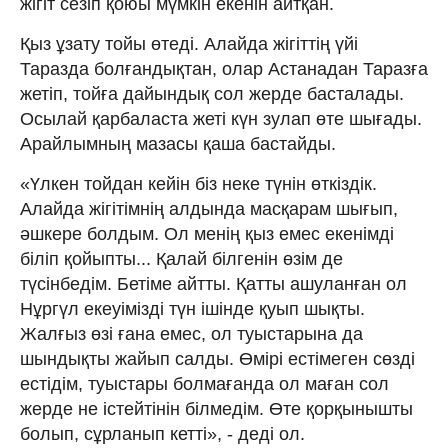
жігіт сезіп қоюы мүмкін екенін айтқан.
Қыз ұзату тойы өтеді. Алайда жігіттің үйі
Таразда болғандықтан, олар Астанадан Таразға
жетіп, тойға дайындық сол жерде басталады.
Осылай қарбаласта жеті күн зулап өте шығады.
Арайлымның мазасы қаша бастайды.
«Үлкен тойдан кейін біз неке түнін өткіздік.
Алайда жігітімнің алдында масқарам шығып,
әшкере болдым. Ол менің қыз емес екенімді
біліп қойыпты... Қалай білгенін өзім де
түсінбедім. Бетіме айтты. Қатты ашуланған ол
Нұргүл екеуімізді түн ішінде қуып шықты.
Жалғыз өзі ғана емес, ол туыстарына да
шындықты жайып салды. Өмірі естімеген сөзді
естідім, туыстары болмағанда ол маған сол
жерде не істейтінін білмедім. Өте қорқынышты
болып, сұрланып кетті», - деді ол.