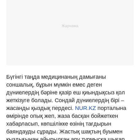
Бүгінгі таңда медицинаның дамығаны
соншалық, бұрын мүмкін емес деген
дүниелердің бәріне қазір еш қиындықсыз қол
жеткізуге болады. Сондай дүниелердің бірі –
жасанды қыздық пердесі.
NUR.KZ
порталына
өмірінде опық жеп, жаза басқан бойжеткен
хабарласып, көпшілікке өзінің тағдырын
баяндауды сұрады. Жастық шақтың буымен
қыздығынан айырылған ару тұрмысқа шығар