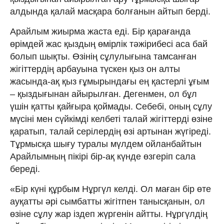
алдында қалай масқара болғанын айтып берді.
Арайлым жиырма жаста еді. Бір қарағанда
өрімдей жас қыздың өмірлік тәжірибесі аса бай
болып шықты. Өзінің сұлулығына тамсанған
жігіттердің арбауына түскен қыз он алты
жасында-ақ қыз ғұмырындағы ең қастерлі ұғым
– қыздығынан айырылған. Дегенмен, ол бұл
үшін қатты қайғыра қоймады. Себебі, оның сұлу
мүсіні мен сүйкімді келбеті талай жігіттерді өзіне
қаратып, талай серілердің өзі артынан жүгіреді.
Тұрмысқа шығу туралы мүлдем ойланбайтын
Арайлымның пікірі бір-ақ күнде өзгеріп сала
береді.
«Бір күні құрбым Нұргүл келді. Ол маған бір өте
ауқатты әрі сымбатты жігітпен танысқанын, ол
өзіне сұлу жар іздеп жүргенін айтты. Нұргүлдің