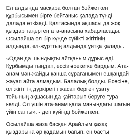
Ел алдында масқара болған бойжеткен
құрбысымен бірге бейтаныс қалада түнді
далада өткізеді. Қалтасында ақшасы да жоқ
қыздар таңертең ата-анасына хабарласады.
Осылайша ол бір күнде сүйікті жігітінің
алдында, ел-жұрттың алдында ұятқа қалады.
«Одан да шындықты айтқаным дұрыс еді.
Құрбымды тыңдап, ессіз әрекетке бардым. Ата-
анам мән-жайды қанша сұрағанымен ешқандай
жауап айта алмадым. Балалық болды. Есесіне,
ол жігіттің дүркіретіп жасап берген ұзату
тойының ақшасын да қайтарып беруге тура
келді. Ол үшін ата-анам қала маңындағы шағын
үйін сатты», - деп күйінді бойжеткен.
Осылайша жаза басқан Арайлым қазақ
қыздарына әр қадамын бағып, ең басты