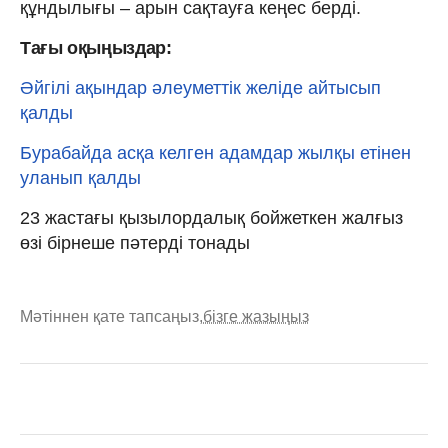
құндылығы – арын сақтауға кеңес берді.
Тағы оқыңыздар:
Әйгілі ақындар әлеуметтік желіде айтысып
қалды
Бурабайда асқа келген адамдар жылқы етінен
уланып қалды
23 жастағы қызылордалық бойжеткен жалғыз
өзі бірнеше пәтерді тонады
Мәтіннен қате тапсаңыз,
бізге жазыңыз