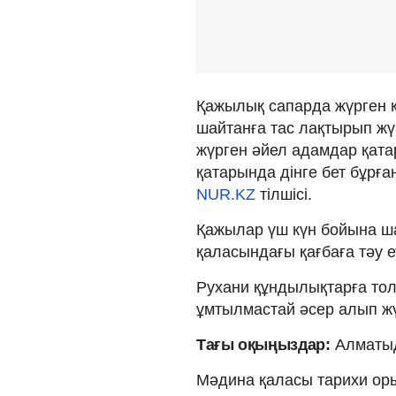
Қажылық сапарда жүрген 
шайтанға тас лақтырып жү
жүрген əйел адамдар қатар
қатарында дінге бет бұрға
NUR.KZ
тілшісі.
Қажылар үш күн бойына ша
қаласындағы қағбаға тəу 
Рухани құндылықтарға то
ұмтылмастай əсер алып жү
Тағы оқыңыздар:
Алматыд
Мәдина қаласы тарихи оры