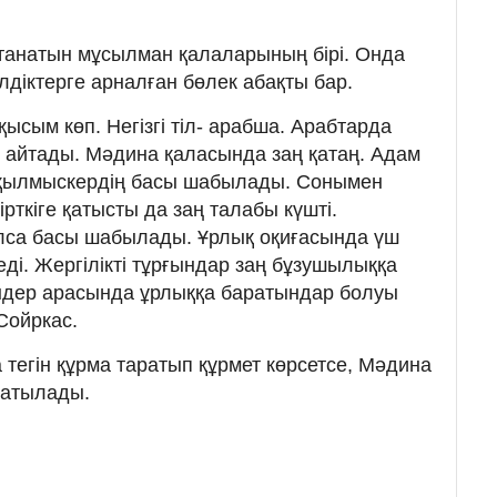
ұстанатын мұсылман қалаларының бірі. Онда
лдіктерге арналған бөлек абақты бар.
қысым көп. Негізгі тіл- арабша. Арабтарда
айтады. Мәдина қаласында заң қатаң. Адам
н қылмыскердің басы шабылады. Сонымен
рткіге қатысты да заң талабы күшті.
талса басы шабылады. Ұрлық оқиғасында үш
леді. Жергілікті тұрғындар заң бұзушылыққа
ндер арасында ұрлыққа баратындар болуы
Сойркас.
тегін құрма таратып құрмет көрсетсе, Мәдина
ратылады.