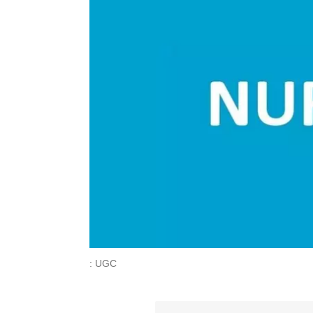
: UGC