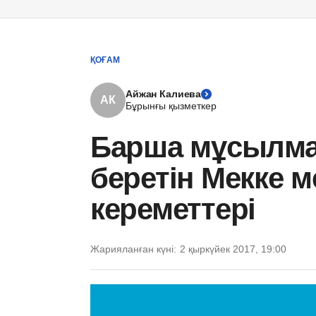
ҚОҒАМ
Айжан Калиева
АК
Бұрынғы қызметкер
Барша мұсылма
беретін Мекке 
кереметтері
Жарияланған күні:
2 қыркүйек 2017, 19:00