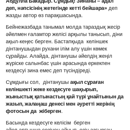
Абдулла Бакадыр. Сұмдық! Зинаны – адал
деп, нәпсісінің жетегінде кетті бейшара»
деп
жазды автор өз парақшасында.
Бейнежазбада танымал молда тараздық жесір
әйелмен ғаламтор желісі арқылы танысып, діни
ақыл-кеңес берген. Бастапқыда келіншек
дінтанушыдан рухани ілім алу үшін көмек
сұрайды. Алайда, дінтанушы әйелдің жеңіл
жүріске салынбас үшін арасында еркекпен
кездесуі зина емес деп түсіндіреді.
Сұмдығы сол, дінтанушы
ақыл сұраған
келіншекті жеке кездесуге шақырып,
жыныстық қатынастың қай түрі ұнайтынын да
жазып, жалаңаш денесі мен әуретті жерінің
фотосын да жіберген
.
Басында кездесуге келісім берген
әйел артынша сөзінен айнып, өзін азғырған