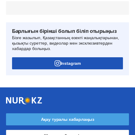
Барлығын бірінші болып біліп отырыңыз
Бізге жазылып, Қазақстанның өзекті жаңалықтарынан,
қызықты суреттер, видеолар мен эксклюзивтерден
хабардар болыңыз.
Instagram
Ақау туралы хабарлаңыз