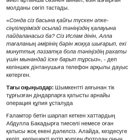
молданы сөгіп тастады.
«
Сонда сіз басына қайғы түскен әпке-
сіңлілерімізді осылай тәніңіздің қалауына
пайдаланасыз ба? Сіз Ислам дінін, Алла
тағаланың әмірінің бәрін жоққа шығарып, екі
минуттық ләззатқа бола тәніңіздің рахаты
үшін мынандай іске барып тұрсыз
», - деп
келіншек дінтанушыға телефон арқылы дауыс
көтерген.
Тағы оқыңыздар:
Шымкентті аяғынан тік
тұрғызған діндарларға қатысты арнайы
операция құпия ұсталуда
Ғаламтор бетін шарлап кеткен хаттардың
Абдулла Бакадырға тиеселі немесе оған
қатысы жоқ екені дәлелсіз. Алайда, кездесуге
келіп, келіншекті күтіп жүрген фотодан оның