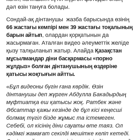
дәл өзін тануға болады.
Сондай-ақ дінтанушы жазба барысында өзінің
66 жастағы кемпірі мен 39 жастағы тоқалының
барын айтып
, олардан қорқатынын да
жасырмаған. Аталған видео әлеуметтік желіде
қызу талқыланып жатыр. Алайда
Қазақстан
мұсылмандар діни басқармасы «порно
жұлдыз» болған дінтанушының өздеріне
қатысы жоқтығын айтты.
«
Бұл видеоны бүгін ғана көрдік. Өзін
дінтанушы деп жүрген Абдулла Бакадырдың
мүфтиатқа еш қатысы жоқ. Ратбек және
Әбсаттар қажы кезінде де бұл кісі кеңесші
болмақ түгіл бізде жұмыс та істемеген.
Себебі, ол кісінің діни сауаты өте таяз. Ол
кәдімгі жамағат секілді мешітке келіп кетеді.