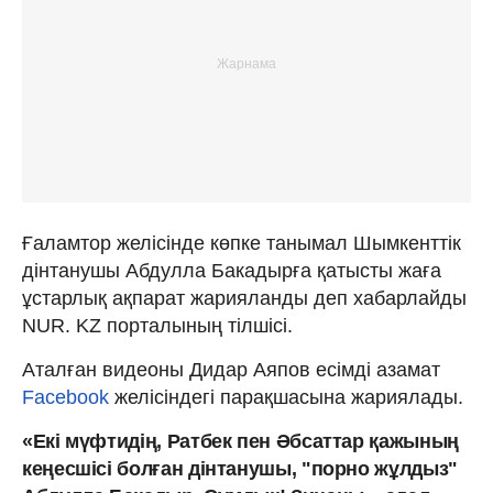
Ғаламтор желісінде көпке танымал Шымкенттік
дінтанушы Абдулла Бакадырға қатысты жаға
ұстарлық ақпарат жарияланды деп хабарлайды
NUR. KZ порталының тілшісі.
Аталған видеоны Дидар Аяпов есімді азамат
Facebook
желісіндегі парақшасына жариялады.
«Екі мүфтидің, Ратбек пен Әбсаттар қажының
кеңесшісі болған дінтанушы, "порно жұлдыз"