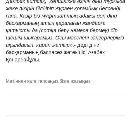
Дәлірек айтсақ, көпшілікке өзінің діни тұрғыда
жеке пікірін білдіріп жүрген қоғамдық белсенді
ғана. Қазір біз мүфтиаттың адамы деп діни
басқарманың атын қаралаған жандарға
қатысты да (сотқа беру немесе бермеу) бір
шешім шығарамыз. Осы мәселені заңгерлеріміз
ақылдасып, қарап жатыр
»,- деді діни
басқарманың баспасөз жетекшісі Ағабек
Қонарбайұлы.
Мәтіннен қате тапсаңыз,
бізге жазыңыз