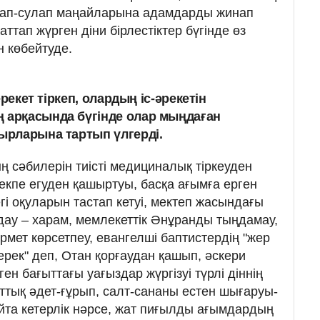
лдап-сулап маңайларына адамдарды жинап
ттап жүрген діни бірлестіктер бүгінде өз
н көбейтуде.
ерекет тіркеп, олардың іс-әрекетін
арқасында бү­гінде олар мыңдаған
ырларына тартып үлгерді.
 сәбилерін тиісті меди­ци­налық тіркеуден
ті екпе егуден қашыртуы, басқа ағымға ер­ген
гі оқула­рын тастап кетуі, мектеп жасындағы
дау – харам, мем­лекеттік Әнұранды тыңдамау,
ұрмет көрсетпеу, евангелші баптистердің "жер
ерек" деп, Отан қорғаудан қашып, әскери
н бағыттағы уағыздар жүргізуі түрлі діннің
ттық әдет-ғұрып, салт-сананы естен шығаруы­
йта кетерлік нәр­се, жат пиғылды ағым­дардың