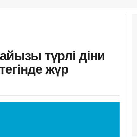
айызы түрлі діни
егінде жүр