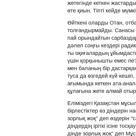
жетегінде кеткен жастард
өте қиын. Тіпті кейде мүмк
Өйт­ке­ні оларды Отан, отба
толғандырмайды. Сана­сы у
пай орындайтын сарбаздарғ
дәлел соң­ғы кездері радик
ты оқиғалардың ұйым­даст
үшін қорқы­ныш­ты емес пе?
мен баланың бір дастарқанна
туса да өзгедей күй кешіп,
ағымында кеткен ата-анал
құлағына жете алмай отыр
Еліміздегі Қазақстан мұсы
бірлестіктер өз діндерін н
зорлық жоқ" деп өздерін "
діндердің іріткі ісіне тос
дінде зор­лық жоқ" деп Мұс