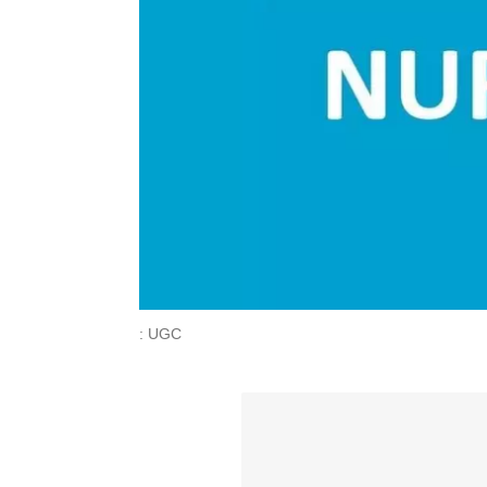
: UGC