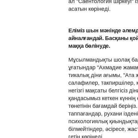
ал "Саенто­логия шіркеуі"
асатын көрінеді.
Еліміз шын мәнінде әлемде
айналғандай. Басқаны қо­
маққа бөлінуде.
Мұсылмандықты шо­лақ бал
ұғатындар "Ахмадие жамағ
ти­калық діни ағымы, "Ата
са­ла­филер, такпиршілер,
негізгі мақсаты белгісіз д
қандасымыз кеткен күннің ө
төнетінін бағамдай беріңіз
тап­па­ған­дар, рухани ізд
психологиялық қиындықтар
білмейтіндер, әсіресе, жас
гетін көрінеді.