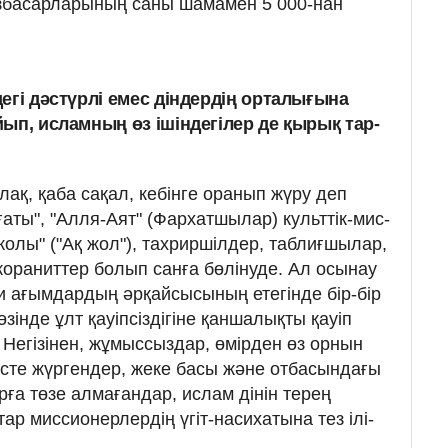
 ізбасарларының саны ша­ма­мен 5 000-нан
гі дәстүрлі емес дін­дер­дің орталығына
йып, исламның өз ішіндегілер де қырық тар­
ақ, қаба сақал, кебінге оранып жүру деп
аты", "Алля-Аят" (Фархатшылар) культтік-мис­
 жолы" ("Ақ жол"), тахриршілдер, таблиғшылар,
 кораниттер болып сан­ға бөлінуде. Ал осынау
іни ағымдардың әрқайсысының етегінде бір-бір
зінде ұлт қауіпсіздігіне қаншалықты қауіп
. Негізінен, жұмыссыздар, өмірден өз орнын
еністе жүргендер, жеке басы және отбасындағы
ға төзе алмағандар, ислам дінін терең
тар мис­сионерлердің үгіт-насихатына тез ілі­