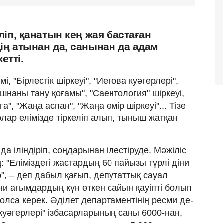
еліп, қанатын кең жая бастаған
дің атынан да, санынан да адам
етті.
і, "Бірлестік шіркеуі", "Иегова куәгер­лері",
ишнаны тану қоғамы", "Саен­то­логия" шіркеуі,
", "Жаңа аспан", "Жаңа өмір шіркеуі"... Тізе
олар елімізде тіркеліп алып, тыныш жатқан
а іліндіріп, соң­да­рынан ілестіруде. Мәжіліс
 "Еліміздегі жас­­тардың 60 пайызы түрлі діни
", – деп дабыл қағып, депутаттық сауал
ни ағым­дар­дың күн өткен сайын қауіпті болып
л­са керек. Әділет департаментінің ресми де­
куәгерлері" ізба­сар­ларының саны 6000-нан,