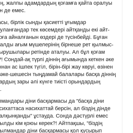
ың, жал­пы адамдардың қоғамға қайта оралуы
ін де емес.
сы, бірлік сынды қа­сиет­ті ұғымдар
ланғандар тек көсемдері айтқанды екі айт­
а айнал­ғанын өздері де түсін­бейді. Бұған
ал­ды ағым мүшеле­рін­ің бірнеше рет қылмыс­
ырушылары ре­тінде аталуы. Ал бұл қоғам
! Сон­дай-ақ түрлі діннің ағымында кеткен әке
н ас іш­пек түгіл, бірін-бірі жау көруі, өзінен
 әке-шешесін тың­да­май балалары басқа діннің
ардың зары әлі күнге тиісті орындардың
.
лмандары діни басқармасы да "басқа діни
асихаттаса насихаттай берсін, ал біздің дінде
салқынқанды" ұстауда. Сонда дәстүрлі емес
қауылды кім қоюы керек?! Айтпақшы, "біздің
ыл­ман­дар діни бас­қар­масы қол қусырып