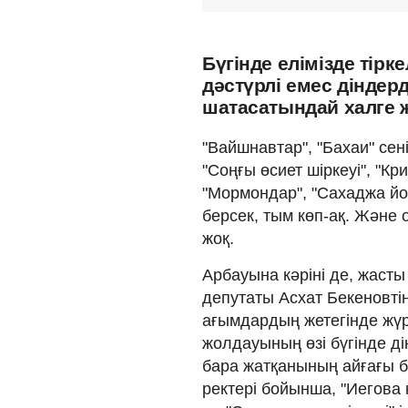
Бүгінде елімізде тірк
дәстүрлі емес діндер
шатасатындай халге ж
"Вайшнавтар", "Бахаи" сенім
"Соңғы өсиет шіркеуі", "Кр
"Мормондар", "Сахаджа йога
берсек, тым көп-ақ. Және 
жоқ.
Арбауына кәріні де, жасты д
депутаты Асхат Бекеновтің:
ағымдардың жетегінде жүр
жолдауының өзі бүгінде ді
бара жатқанының айғағы бо
рек­тері бойынша, "Иегова 