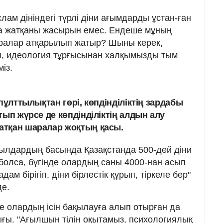
с­лам дініндегі түрлі діни ағымдарды ұстан-ған
а жатқаны жа­­сырын емес. Ендеше мұның
аралар атқарылып жатыр? Шыны керек,
п, идеология тұрғысынан халқымызды тым
міз.
пұлттылықтан гөрі, көпдінділіктің зардабы
тып жүрсе де көпдінділіктің алдын алу
тқан шара­лар жоқтың қасы.
жылдардың басында Қазақстанда 500-дей діни
бол­са, бүгінде олардың саны 4000-нан асып
 адам бірі­гіп, діни бірлестік құрып, тіркеле бер"
де.
зде олардың ісін бақылауға алып отырған да
ғы. "Ағылшын тілін оқытамыз, пси­хологиялық