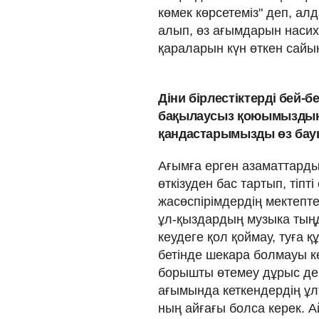
көмек көрсетеміз" деп, а
алып, өз ағымдарын насиха
қараларын күн өткен сайы
Діни бірлестіктерді бей-б
бақылаусыз қоюымыздың 
қандастарымызды өз бау
Ағымға ерген азаматтардың
өткізуден бас тартып, тіп­
жасөспірімдердің мектепте
ұл-қыз­дардың музыка тың
кеудеге қол қоймау, туға қ
бетінде шекара болмауы к
борышты өтемеу дұрыс деге
ағымында кеткендердің ұл
ның айғағы болса керек. А