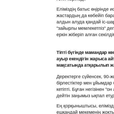
Еліміздің батыс өңірінде и
жастардың да көбейіп бар
алдын алу­да қандай іс-ш
"зайырлы мемлекетпіз" де
еркін жіберіп алған секілді
Тіпті бүгінде мамандар кө
ауыр екендігін жа­рыса ай
мақсатында атқарылып жа
Деректерге сүйенсек, 90-
бірлестіктер мен ұйымдар 
кетіпті. Бұған негізінен "он
дей­тін заңымыз ықпал ету
Ең қорқыныш­ты­сы, елі­мі
ешқандай мекеменің жоқ­ты