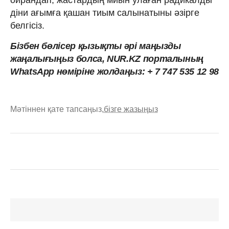
ойрандап, жастардың миын улаған радикалды
діни ағымға қашан тиым салынатыны әзірге
белгісіз.
Бізбен бөлісер қызықты әрі маңызды
жаңалығыңыз болса, NUR.KZ порталының
WhatsApp нөміріне жолдаңыз: + 7 747 535 12 98
Мәтіннен қате тапсаңыз,
бізге жазыңыз