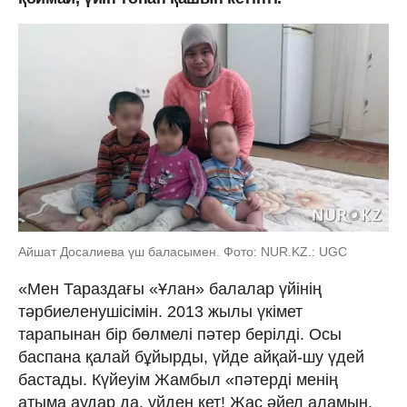
Айшат Досалиева үш баласымен. Фото: NUR.KZ.: UGC
«Мен Тараздағы «Ұлан» балалар үйінің
тәрбиеленушісімін. 2013 жылы үкімет
тарапынан бір бөлмелі пәтер берілді. Осы
баспана қалай бұйырды, үйде айқай-шу үдей
бастады. Күйеуім Жамбыл «пәтерді менің
атыма аудар да, үйден кет! Жас әйел аламын,