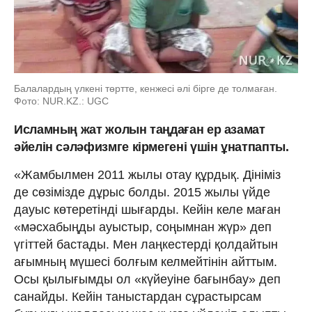
Балалардың үлкені төртте, кенжесі әлі бірге де толмаған.
Фото: NUR.KZ.: UGC
Исламның жат жолын таңдаған ер азамат
әйелін сәләфизмге кірмегені үшін ұнатпапты.
«Жамбылмен 2011 жылы отау құрдық. Дініміз
де сөзімізде дұрыс болды. 2015 жылы үйде
дауыс көтеретінді шығарды. Кейін келе маған
«мәсхабыңды ауыстыр, соңымнан жүр» деп
үгіттей бастады. Мен лаңкестерді қолдайтын
ағымның мүшесі болғым келмейтінін айттым.
Осы қылығымды ол «күйеуіне бағынбау» деп
санайды. Кейін таныстардан сұрастырсам