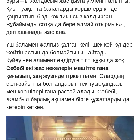
бұрынғы жолдасым жас қызға үйленіп алыпты.
Қиын уақытта балаларды көршілердікінде
қаңғыртып, бізді көк тиынсыз қалдырған
жұбайымды сотқа да бере алмай отырмын» ,-
деп ашынады жас ана.
Үш баламен жалғыз қалған келіншек кей күндері
жейтін астың да болмайтынын айтады.
Күйеуінен алимент өндіруге тіпті құқы да жоқ.
Себебі екі жас некелерін мешітте ғана
қиғызып, заң жүзінде тіркетпеген
. Олардың
ерлі-зайыпты болғандарын тек туысқандары
мен көршілері ғана растай алады. Себебі,
Жамбыл барлық ақшамен бірге құжаттарды да
көтеріп кеткен.