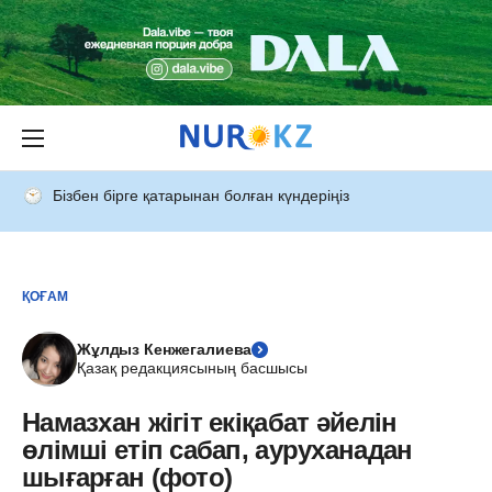
Бізбен бірге қатарынан болған күндеріңіз
ҚОҒАМ
Жұлдыз Кенжегалиева
Қазақ редакциясының басшысы
Намазхан жігіт екіқабат әйелін
өлімші етіп сабап, ауруханадан
шығарған (фото)