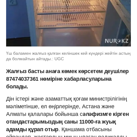
Үш баламен жалғыз қалған келіншек кей күндері жейтін астың
да болмайтын айтады.: UGC
Жалғыз басты анаға көмек көрсетем деушілер
87474037361 нөміріне хабарласуларына
болады.
Дін істері және азаматтық қоғам министрілігінің
мәліметінше, ел өңірлерінде, Астана және
Алматы қалалары бойынша с
әләфизмге кірген
отандастарымыздың саны 11000-ға жуық
адамды құрап отыр
. Қаншама отбасыны