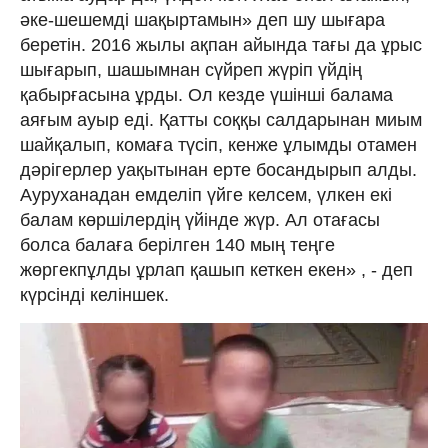
әке-шешемді шақыртамын» деп шу шығара
беретін. 2016 жылы ақпан айында тағы да ұрыс
шығарып, шашымнан сүйреп жүріп үйдің
қабырғасына ұрды. Ол кезде үшінші балама
аяғым ауыр еді. Қатты соққы салдарынан миым
шайқалып, комаға түсіп, кенже ұлымды отамен
дәрігерлер уақытынан ерте босандырып алды.
Ауруханадан емделіп үйге келсем, үлкен екі
балам көршілердің үйінде жүр. Ал отағасы
болса балаға берілген 140 мың теңге
жөргекпұлды ұрлап қашып кеткен екен» , - деп
күрсінді келіншек.