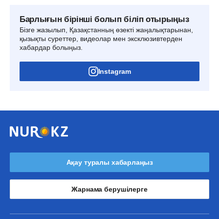
Барлығын бірінші болып біліп отырыңыз
Бізге жазылып, Қазақстанның өзекті жаңалықтарынан,
қызықты суреттер, видеолар мен эксклюзивтерден
хабардар болыңыз.
Instagram
Ақау туралы хабарлаңыз
Жарнама берушілерге