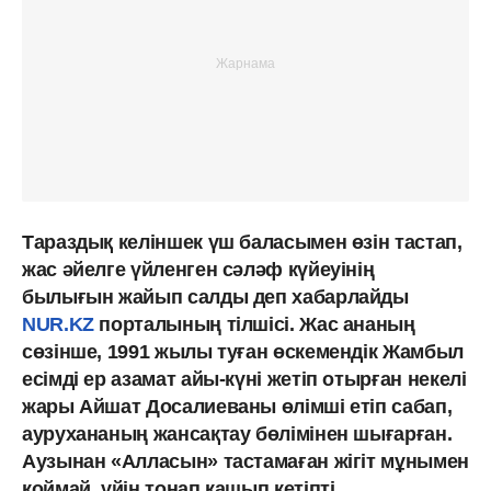
Тараздық келіншек үш баласымен өзін тастап,
жас әйелге үйленген сәләф күйеуінің
былығын жайып салды деп хабарлайды
NUR.KZ
порталының тілшісі. Жас ананың
сөзінше, 1991 жылы туған өскемендік Жамбыл
есімді ер азамат айы-күні жетіп отырған некелі
жары Айшат Досалиеваны өлімші етіп сабап,
аурухананың жансақтау бөлімінен шығарған.
Аузынан «Алласын» тастамаған жігіт мұнымен
қоймай, үйін тонап қашып кетіпті.