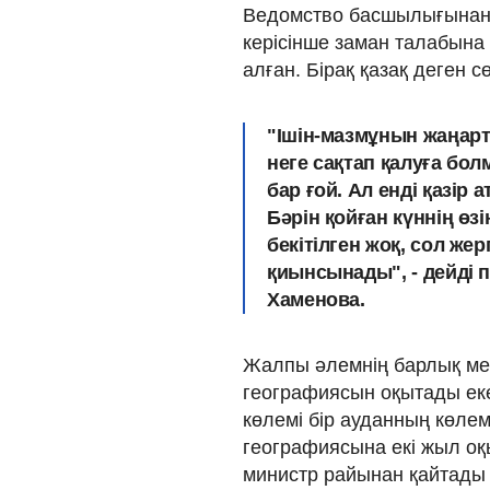
Ведомство басшылығынан "
керісінше заман талабына
алған. Бірақ қазақ деген 
"Ішін-мазмұнын жаңарт
неге сақтап қалуға бол
бар ғой. Ал енді қазір
Бәрін қойған күннің өз
бекітілген жоқ, сол же
қиынсынады", - дейді 
Хаменова.
Жалпы әлемнің барлық мемл
географиясын оқытады екен
көлемі бір ауданның көлемі
географиясына екі жыл оқ
министр райынан қайтады 