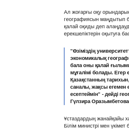
Ал жоғарғы оқу орындарын
географиясын маңдытып бі
қалай оқиды деп алаңдауда
ерекшеліктерін оқытуға ба
"Өзіміздің университе
экономикалық географи
бала оны қалай ғылыми
мұғалімі болады. Егер ө
Қазақстанның тарихын,
саналы, жақсы егемен 
есептеймін" - дейді г
Гүлзира Оразымбетова
Ұстаздардың жанайқайы ха
Білім министрі мен үкіме