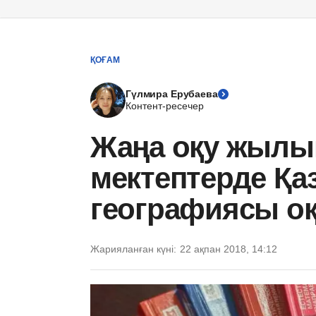
ҚОҒАМ
Гүлмира Ерубаева
Контент-ресечер
Жаңа оқу жылы
мектептерде Қа
географиясы 
Жарияланған күні:
22 ақпан 2018, 14:12