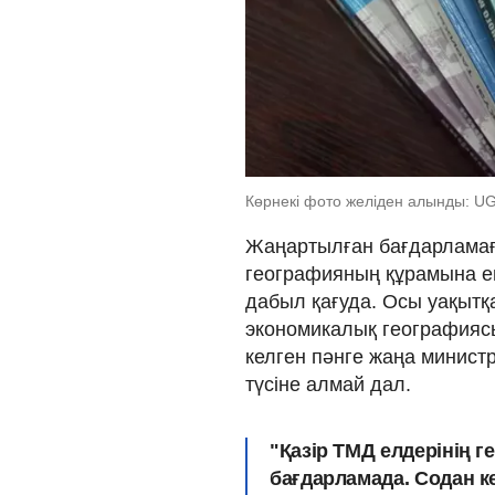
Көрнекі фото желіден алынды: U
Жаңартылған бағдарламағ
географияның құрамына ен
дабыл қағуда. Осы уақытқ
экономикалық географияс
келген пәнге жаңа министр
түсіне алмай дал.
"Қазір ТМД елдерінің г
бағдарламада. Содан ке