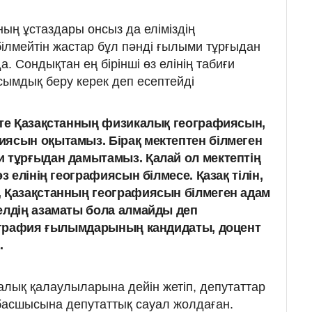
ың ұстаздары онсыз да еліміздің
лмейтін жастар бұл пәнді ғылыми тұрғыдан
. Сондықтан ең бірінші өз елінің табиғи
сымдық беру керек деп есептейді
тте Қазақстанның физикалық географиясын,
ясын оқытамыз. Бірақ мектептен білмеген
 тұрғыдан дамытамыз. Қалай ол мектептің
з елінің географиясын білмесе. Қазақ тілін,
 Қазақстанның географиясын білмеген адам
елдің азаматы бола алмайды деп
еография ғылымдарының кандидаты, доцент
.
лық қалаулыларына дейін жетіп, депутаттар
т басшысына депутаттық сауал жолдаған.