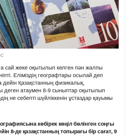
GC
а сай жеке оқытылып келген пән жалпы
іпті. Еліміздің географтары осылай деп
а дейін Қазақстанның физикалық,
ы деген атаумен 8-9 сыныптар оқытылып
дің не себепті шүйліккенін ұстаздар қауымы
еографиясына көбірек көңіл бөлінген соңғы
йін 8-де қазақстанның топырағы бір сағат, 9