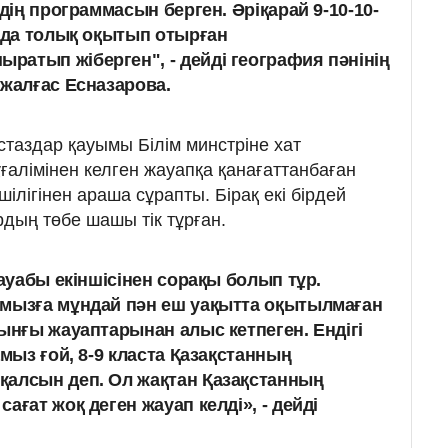
здің программасын берген. Әріқарай 9-10-10-
ылда толық оқытып отырған
атып жіберген", - дейді география пәнінің
лжалғас Есназарова.
стаздар қауымы Білім минстріне хат
ұғалімінен келген жауапқа қанағаттанбаған
ілігінен араша сұрапты. Бірақ екі бірдей
дың төбе шашы тік тұрған.
жауабы екіншісінен сорақы болып тұр.
ымызға мұндай пән еш уақытта оқытылмаған
рынғы жауаптарынан алыс кетпеген. Ендігі
амыз ғой, 8-9 класта Қазақстанның
қалсын деп. Ол жақтан Қазақстанның
ағат жоқ деген жауап келді», - дейді