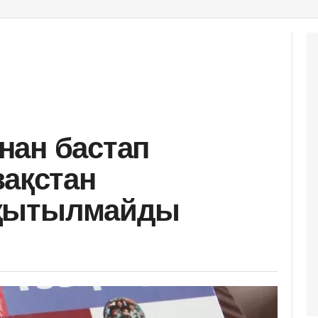
нан бастап
зақстан
оқытылмайды