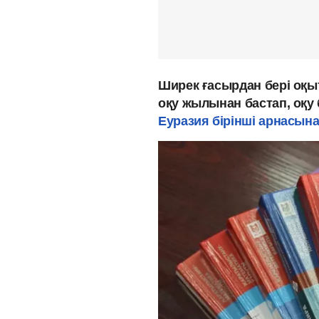
Ширек ғасырдан бері оқы
оқу жылынан бастап, оқ
Еуразия бірінші арнасын