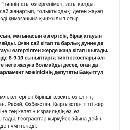
пәннің аты өзгергенімен, заты қалды,
 сай жаңартып, толықтырдық" деген жауап
сөзді қимағанына қынжылып отыр.
сын, мағынасын өзгертсін, бірақ атауын
майды. Оған сай кітап та барлық дүние де
 атауы өзгертілген жерде жаңа кітап шығады.
інде 8-9-10 сыныптарға типтік жоспары әлі
рге неге жазуға болмайды десек, оған да
парламент мәжілісінің депутаты Бақытгүл
екеттері ең бірінші кезекте өз елінің
. Ресей, Өзбекстан, Қырғызстан тіпті жер
не тең келетін Израильдің өзі өз
ытады. Географтар қыркүйек айына дейін
деп үміттенеді.