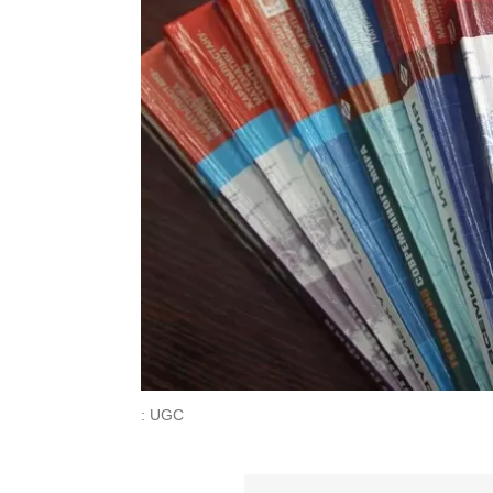
: UGC