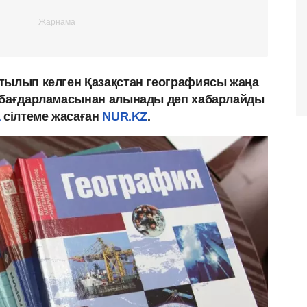
тылып келген Қазақстан географиясы жаңа
у бағдарламасынан алынады деп хабарлайды
а
сілтеме жасаған
NUR.KZ
.