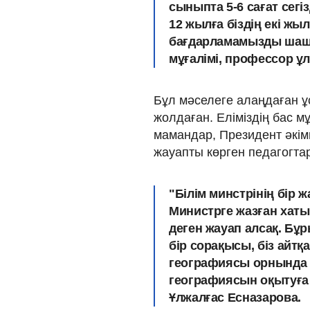
сыныпта 5-6 сағат сегі
12 жылға біздің екі ж
бағдарламамызды шашыр
мұғалімі, профессор ұ
Бұл мәселеге алаңдаған ұ
жолдаған. Еліміздің бас м
мамандар, Президент әкімш
жауапты көрген педагогтар
"Білім минстрінің бір 
Министрге жазған хат
деген жауап алсақ. Бұ
бір сорақысы, біз айтқ
географиясы орнында 
географиясын оқытуға с
Ұлжалғас Есназарова.