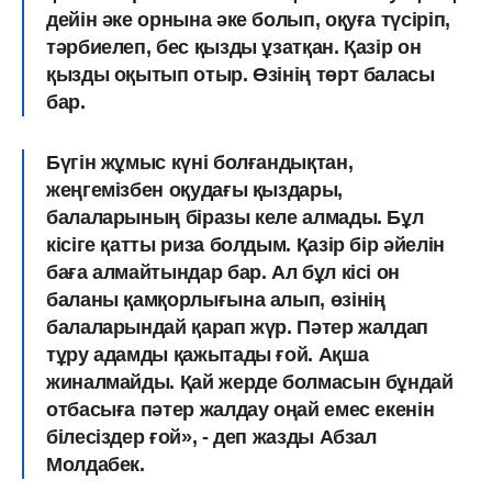
дейін əке орнына əке болып, оқуға түсіріп,
тəрбиелеп, бес қызды ұзатқан. Қазір он
қызды оқытып отыр. Өзінің төрт баласы
бар.
Бүгін жұмыс күні болғандықтан,
жеңгемізбен оқудағы қыздары,
балаларының біразы келе алмады. Бұл
кісіге қатты риза болдым. Қазір бір əйелін
баға алмайтындар бар. Ал бұл кісі он
баланы қамқорлығына алып, өзінің
балаларындай қарап жүр. Пәтер жалдап
тұру адамды қажытады ғой. Ақша
жиналмайды. Қай жерде болмасын бұндай
отбасыға пәтер жалдау оңай емес екенін
білесіздер ғой», - деп жазды Абзал
Молдабек.