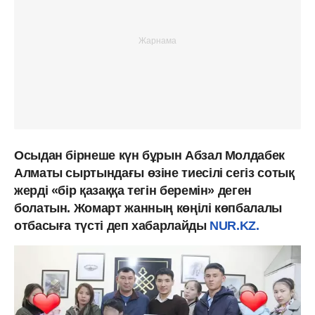
Осыдан бірнеше күн бұрын Абзал Молдабек
Алматы сыртындағы өзіне тиесілі сегіз сотық
жерді «бір қазаққа тегін беремін» деген
болатын. Жомарт жанның көңілі көпбалалы
отбасыға түсті деп хабарлайды
NUR.KZ.