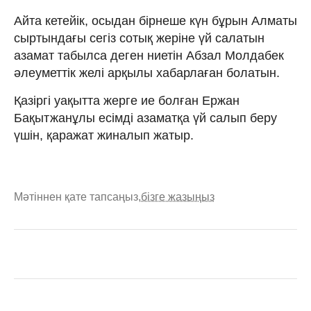
Айта кетейік, осыдан бірнеше күн бұрын Алматы
сыртындағы сегіз сотық жеріне үй салатын
азамат табылса деген ниетін Абзал Молдабек
әлеуметтік желі арқылы хабарлаған болатын.
Қазіргі уақытта жерге ие болған Ержан
Бақытжанұлы есімді азаматқа үй салып беру
үшін, қаражат жиналып жатыр.
Мәтіннен қате тапсаңыз,
бізге жазыңыз