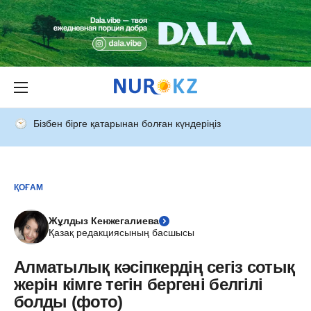
Бізбен бірге қатарынан болған күндеріңіз
ҚОҒАМ
Жұлдыз Кенжегалиева
Қазақ редакциясының басшысы
Алматылық кәсіпкердің сегіз сотық
жерін кімге тегін бергені белгілі
болды (фото)