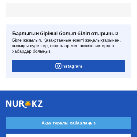
Барлығын бірінші болып біліп отырыңыз
Бізге жазылып, Қазақстанның өзекті жаңалықтарынан,
қызықты суреттер, видеолар мен эксклюзивтерден
хабардар болыңыз.
Instagram
Ақау туралы хабарлаңыз