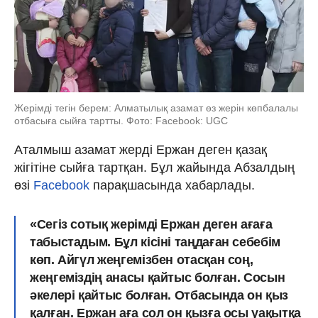
Жерімді тегін берем: Алматылық азамат өз жерін көпбалалы
отбасыға сыйға тартты. Фото: Facebook: UGC
Аталмыш азамат жерді Ержан деген қазақ
жігітіне сыйға тартқан. Бұл жайында Абзалдың
өзі
Facebook
парақшасында хабарлады.
«Сегіз сотық жерімді Ержан деген ағаға
табыстадым. Бұл кісіні таңдаған себебім
көп. Айгүл жеңгемізбен отасқан соң,
жеңгеміздің анасы қайтыс болған. Сосын
əкелері қайтыс болған. Отбасында он қыз
қалған. Ержан аға сол он қызға осы уақытқа