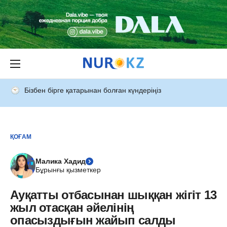
Бізбен бірге қатарынан болған күндеріңіз
ҚОҒАМ
Малика Хадид
Бұрынғы қызметкер
Ауқатты отбасынан шыққан жігіт 13
жыл отасқан әйелінің
опасыздығын жайып салды