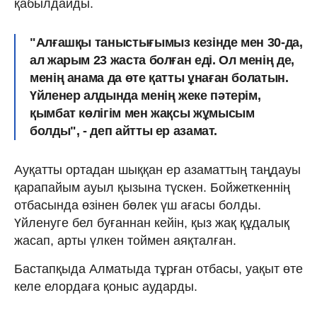
қабылдайды.
"Алғашқы таныстығымыз кезінде мен 30-да,
ал жарым 23 жаста болған еді. Ол менің де,
менің анама да өте қатты ұнаған болатын.
Үйленер алдында менің жеке пәтерім,
қымбат көлігім мен жақсы жұмысым
болды", - деп айтты ер азамат.
Ауқатты ортадан шыққан ер азаматтың таңдауы
қарапайым ауыл қызына түскен. Бойжеткеннің
отбасында өзінен бөлек үш ағасы болды.
Үйленуге бел буғаннан кейін, қыз жақ құдалық
жасап, арты үлкен тоймен аяқталған.
Бастапқыда Алматыда тұрған отбасы, уақыт өте
келе елордаға қоныс аударды.