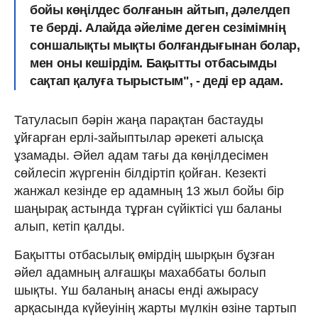
бойы көңілдес болғанын айтып, дәлелдеп
те берді. Алайда әйеліме деген сезімімнің
соншалықты мықты болғандығынан болар,
мен оны кешірдім. Бақытты отбасымды
сақтап қалуға тырыстым", - деді ер адам.
Татуласып бәрін жаңа парақтан бастауды
ұйғарған ерлі-зайыптылар әрекеті алысқа
ұзамады. Әйел адам тағы да көңілдесімен
сөйлесіп жүргенін білдіртіп қойған. Кезекті
жанжал кезінде ер адамның 13 жыл бойы бір
шаңырақ астында тұрған сүйіктісі үш баланы
алып, кетіп қалды.
Бақытты отбасылық өмірдің шырқын бұзған
әйел адамның алғашқы махаббаты болып
шықты. Үш баланың анасы енді ажырасу
арқасында күйеуінің жарты мүлкін өзіне тартып