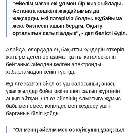
"Әйелім маған екі ұл мен бір қыз сыйлады.
Астанаға көшкелі жағдайымыз да
жақсарды. Екі пәтеріміз болды. Жұбайыма
жеке бизнесін ашып бердім. Оқыту
орталығын сатып алдық", - деп бөлісті Әділ.
Алайда, елордада ең бақытты күндерін өткеріп
жатырм деген ер азамат қатты қателескенін
бейтаныс әйелден келген электронды
хабарламадан кейін түсінді.
Әділге жазған әйел өз үш баласының анасы
ұзақ жылдар бойы көзіне шөп салып жүргенін
ашып айтқан. Ол өз әйелінің Алматыға жұмыс
бабымен емес, көңілдесімен кездесу үшін
барғанын біліп қойды.
"Ол менің әйелім мен өз күйеуінің ұзақ жыл