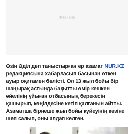
Өзін Әділ деп таныстырған ер азамат
NUR.KZ
редакциясына хабарласып басынан өткен
ауыр оқиғамен бөлісті. Ол 13 жыл бойы бір
шаңырақ астында бақытты өмір кешкен
әйелінің ұйыған отбасының берекесін
қашырып, көңілдесіне кетіп қалғанын айтты.
Азаматша бірнеше жыл бойы күйеуінің көзіне
шөп салып, оны алдап келген.