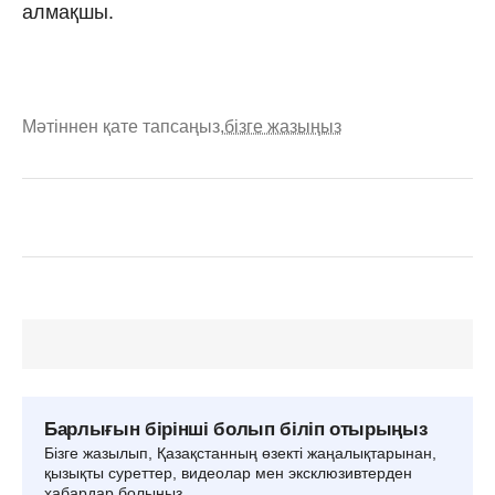
алмақшы.
Мәтіннен қате тапсаңыз,
бізге жазыңыз
Барлығын бірінші болып біліп отырыңыз
Бізге жазылып, Қазақстанның өзекті жаңалықтарынан,
қызықты суреттер, видеолар мен эксклюзивтерден
хабардар болыңыз.