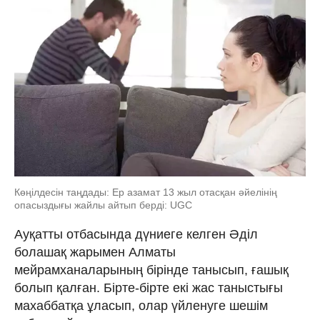
Көңілдесін таңдады: Ер азамат 13 жыл отасқан әйелінің
опасыздығы жайлы айтып берді: UGC
Ауқатты отбасында дүниеге келген Әділ
болашақ жарымен Алматы
мейрамханаларының бірінде танысып, ғашық
болып қалған. Бірте-бірте екі жас таныстығы
махаббатқа ұласып, олар үйленуге шешім