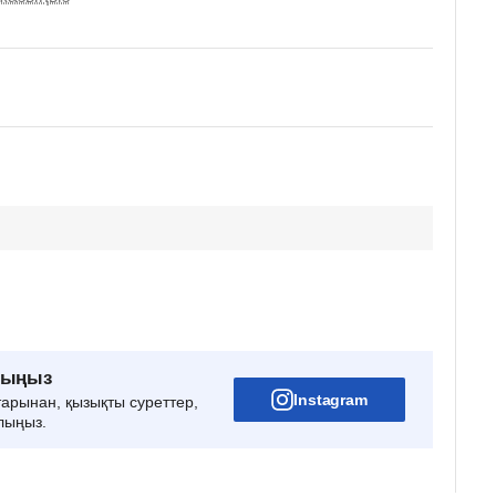
рыңыз
Instagram
тарынан, қызықты суреттер,
лыңыз.