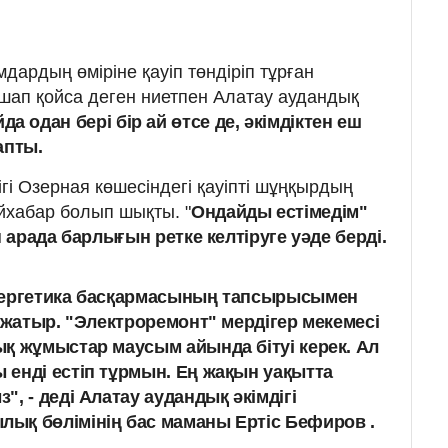
ардың өміріне қауіп төндіріп тұрған
шап қойса деген ниетпен Алатау аудандық
да одан бері бір ай өтсе де, әкімдіктен еш
апты.
гі Озерная көшесіндегі қауіпті шұңқырдың
йхабар болып шықты. "
Ондайды естімедім"
арада барлығын ретке келтіруге уәде берді.
нергетика басқармасының тапсырысымен
 жатыр. "Электроремонт" мердігер мекемесі
қ жұмыстар маусым айында бітуі керек. Ал
енді естіп тұрмын. Ең жақын уақытта
, - деді Алатау аудандық әкімдігі
ық бөлімінің бас маманы Ертіс Бефиров .