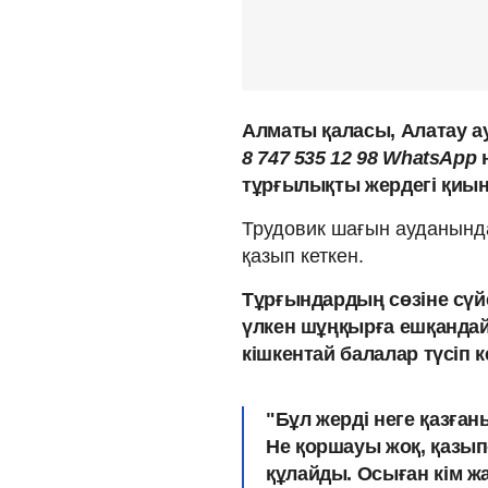
Алматы қаласы, Алатау 
8 747 535 12 98 WhatsApp
тұрғылықты жердегі қиын
Трудовик шағын ауданында
қазып кеткен.
Тұрғындардың сөзіне сүй
үлкен шұңқырға ешқандай
кішкентай балалар түсіп к
"Бұл жерді неге қазған
Не қоршауы жоқ, қазып-
құлайды. Осыған кім ж