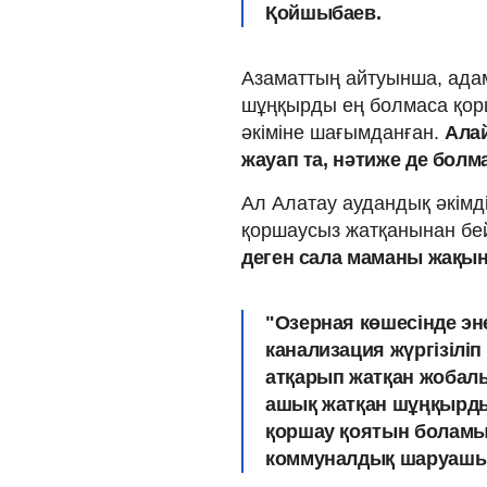
Қойшыбаев.
Азаматтың айтуынша, адамд
шұңқырды ең болмаса қор
әкіміне шағымданған.
Алай
жауап та, нәтиже де болм
Ал Алатау аудандық әкімді
қоршаусыз жатқанынан бе
деген сала маманы жақын 
"Озерная көшесінде э
канализация жүргізіліп
атқарып жатқан жобалы
ашық жатқан шұңқырды 
қоршау қоятын боламыз"
коммуналдық шаруашыл