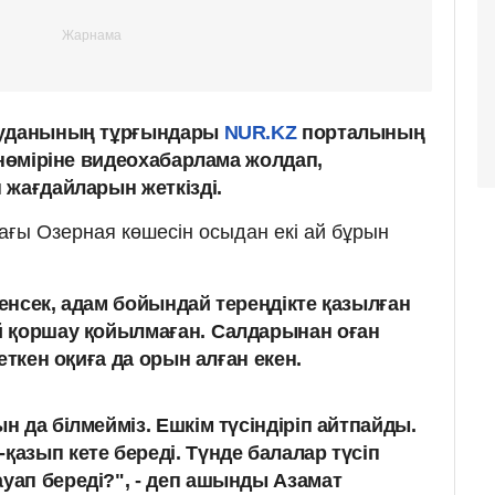
ауданының тұрғындары
NUR.KZ
порталының
нөміріне видеохабарлама жолдап,
 жағдайларын жеткізді.
ғы Озерная көшесін осыдан екі ай бұрын
енсек, адам бойындай тереңдікте қазылған
 қоршау қойылмаған.
Салдарынан оған
еткен оқиға да орын алған екен.
ын да білмейміз. Ешкім түсіндіріп айтпайды.
қазып кете береді. Түнде балалар түсіп
ауап береді?", - деп ашынды Азамат