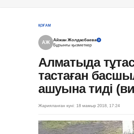
ҚОҒАМ
Айжан Жолдасбаева
АЖ
Бұрынғы қызметкер
Алматыда тұтас
тастаған басшы
ашуына тиді (в
Жарияланған күні:
18 мамыр 2018, 17:24