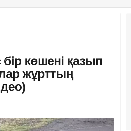
 бір көшені қазып
лар жұрттың
идео)