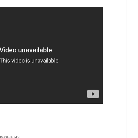
 жазыңыз