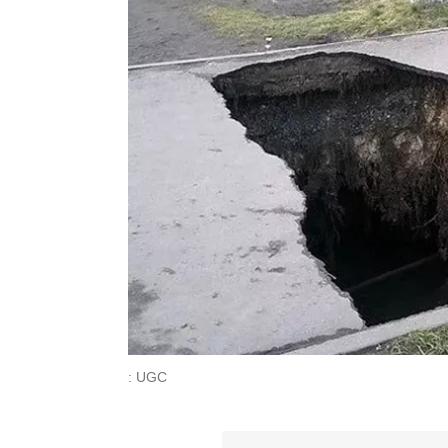
: UGC