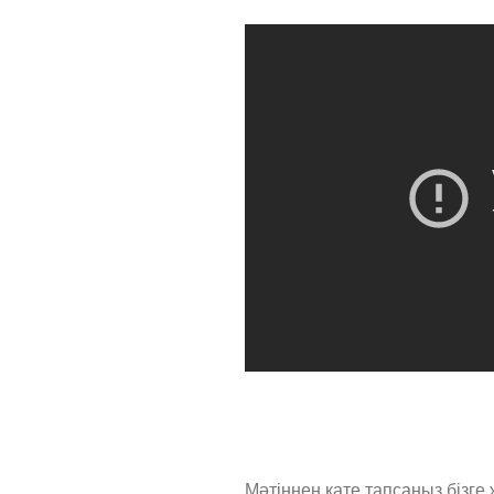
Мәтіннен қате тапсаңыз,
бізге