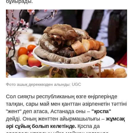
бұйырады.
Фото ашық дереккөзден алынды: UGC
Сол сияқты республиканың өзге өңірлерінде
талқан, сары май мен қанттан әзірленетін тәттіні
"жент" деп атаса, Астанада оны –
"қоспа"
дейді. Оның женттен айырмашылығы –
жұмсақ
әрі сұйық болып келетінде.
Қоспа да