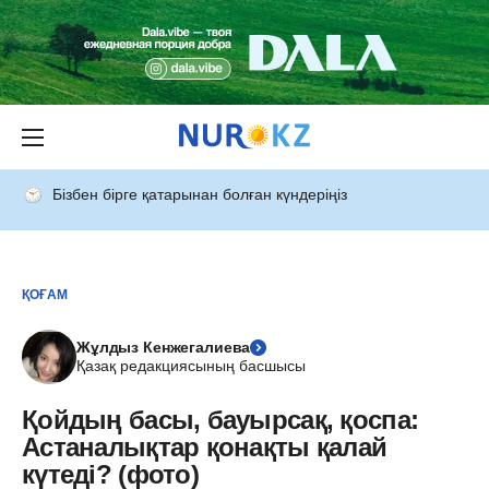
Бізбен бірге қатарынан болған күндеріңіз
ҚОҒАМ
Жұлдыз Кенжегалиева
Қазақ редакциясының басшысы
Қойдың басы, бауырсақ, қоспа:
Астаналықтар қонақты қалай
күтеді? (фото)