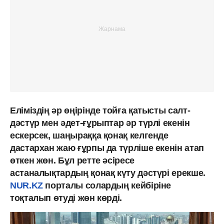
Еліміздің әр өңірінде тойға қатысты салт-
дәстүр мен әдет-ғұрыптар әр түрлі екенін
ескерсек, шаңыраққа қонақ келгенде
дастархан жаю ғұрпы да түрліше екенін атап
өткен жөн. Бұл ретте әсіресе
астаналықтардың қонақ күту дәстүрі ерекше.
NUR.KZ
порталы солардың кейбіріне
тоқталып өтуді жөн көрді.