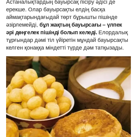
Астаналықтардың бауырсақ пісіру әдісі де
ерекше. Олар бауырсақты елдің басқа
аймақтарындағыдай төрт бұрышты пішінде
әзірлемейді,
бұл жақтың бауырсағы – үлпек
әрі дөңгелек пішінді болып келеді.
Елордалық
тұрғындар дәмі тіл үйіретін мұндай бауырсақты
келген қонаққа міндетті түрде дәм татқызады.