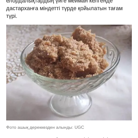
елордалықтардың үйге мейман келгенде
дастарханға міндетті түрде қойылатын тағам
түрі.
Фото ашық дереккөзден алынды: UGC