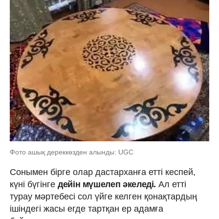
Фото ашық дереккөзден алынды: UGC
Сонымен бірге олар дастарханға етті кеспей,
күні бүгінге
дейін мүшелеп әкеледі.
Ал етті
турау мәртебесі сол үйге келген қонақтардың
ішіндегі жасы егде тартқан ер адамға