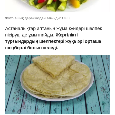
Фото ашық дереккөзден алынды: UGC
Астаналықтар аптаның жұма күндері шелпек
пісіруді де ұмытпайды.
Жергілікті
тұрғындардың шелпектері жұқа әрі орташа
шеңберлі болып келеді.