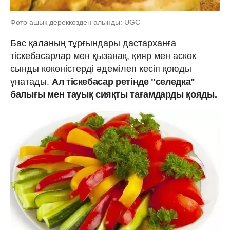
Фото ашық дереккөзден алынды: UGC
Бас қаланың тұрғындары дастарханға
тіскебасарлар мен қызанақ, қияр мен аскөк
сынды көкөністерді әдемілеп кесіп қоюды
ұнатады.
Ал тіскебасар ретінде "селедка"
балығы мен тауық сияқты тағамдарды қояды.