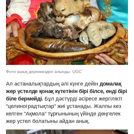
Фото ашық дереккөзден алынды: UGC
Ал астаналықтардың әлі күнге дейін
домалақ
жер үстелде қонақ күтетінін бірі білсе, енді бірі
біле бермейді.
Бұл дәстүрді әсіресе жергілікті
"целиноградтықтар" жиі ұстанады. Жалпы кез
келген "Ақмола" тұрғынының үйінде дөңгелек
жер үстел болатыны айдан анық.