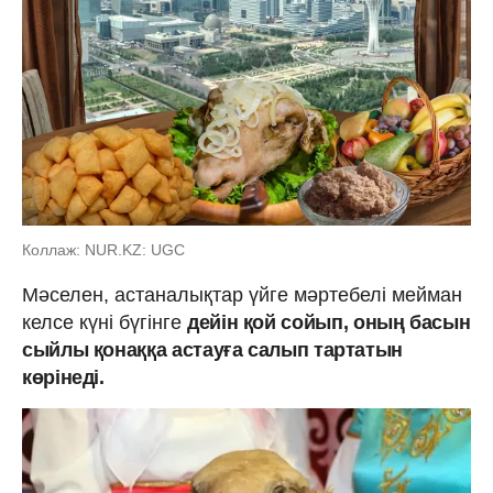
Коллаж: NUR.KZ: UGC
Мәселен, астаналықтар үйге мәртебелі мейман
келсе күні бүгінге
дейін қой сойып, оның басын
сыйлы қонаққа астауға салып тартатын
көрінеді.