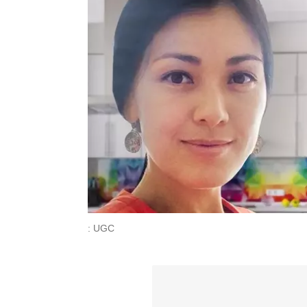
: UGC