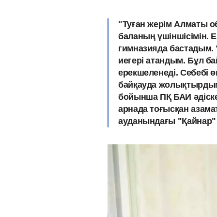
"Туған жерім Алматы 
баланың үшіншісімін.
гимназияда бастадым. 
иегері атандым. Бұл ба
ерекшеленеді. Себебі ө
байқауда жолықтырдым.
бойынша ПҚ БАИ əдіск
арнада тоғысқан азам
ауданындағы "Қайнар"