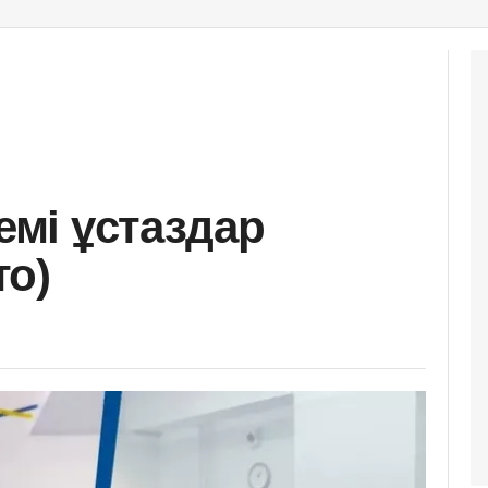
демі ұстаздар
то)