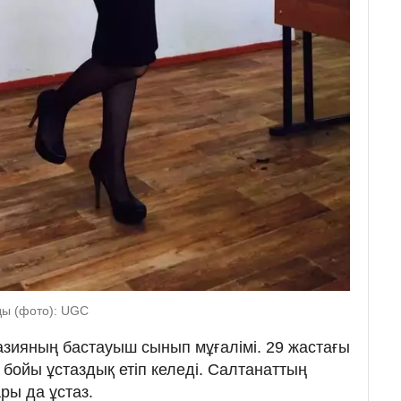
лды (фото): UGC
зияның бастауыш сынып мұғалімі. 29 жастағы
бойы ұстаздық етіп келеді. Салтанаттың
ры да ұстаз.