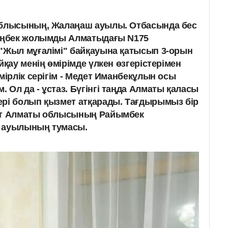
облысының, Жалаңаш ауылы. Отбасында бес
 Еңбек жолымды Алматыдағы N175
"Жыл мұғалімі" байқауына қатысып 3-орын
йқау менің өмірімде үлкен өзгерістерімен
мірлік серігім - Медет Иманбекұлын осы
 Ол да - ұстаз. Бүгінгі таңда Алматы қаласы
ері болып қызмет атқарады. Тағдырымыз бір
ат Алматы облысының Райымбек
 ауылының тумасы.