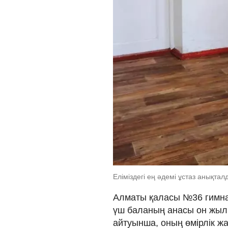
Еліміздегі ең әдемі ұстаз анықта
Алматы қаласы №36 гимна
үш баланың анасы он жыл 
айтуынша, оның өмірлік жа