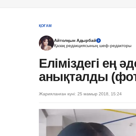
ҚОҒАМ
Айтолқын Адырбай
Қазақ редакциясының шеф-редакторы
Еліміздегі ең ә
анықталды (фо
Жарияланған күні:
25 мамыр 2018, 15:24