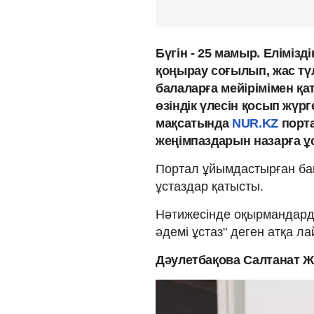
Бүгін - 25 мамыр. Елімізд
қоңырау соғылып, жас тү
балаларға мейірімімен қа
өзіндік үлесін қосып жүр
мақсатында
NUR.KZ
порта
жеңімпаздарын назарға 
Портал ұйымдастырған бай
ұстаздар қатысты.
Нәтижесінде оқырмандарды
әдемі ұстаз" деген атқа л
Дәулетбақова Салтанат 