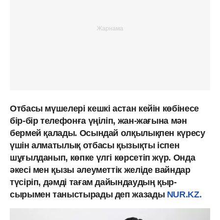
Отбасы мүшелері кешкі астан кейін көбінесе
бір-бір телефонға үңіліп, жан-жағына мән
бермей қалады. Осындай олқылықпен күресу
үшін алматылық отбасы қызықты іспен
шұғылданып, көпке үлгі көрсетіп жүр. Онда
әкесі мен қызы әлеуметтік желіде вайндар
түсіріп, дәмді тағам дайындаудың қыр-
сырымен таныстырады деп жазады
NUR.KZ.