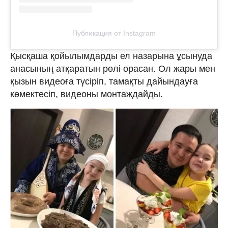
Публикация от Instagram
Қысқаша қойылымдарды ел назарына ұсынуда
анасының атқаратын рөлі орасан. Ол жары мен
қызын видеоға түсіріп, тамақты дайындауға
көмектесіп, видеоны монтаждайды.