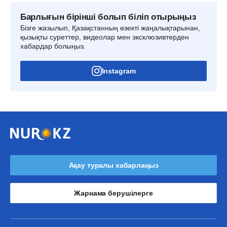
Барлығын бірінші болып біліп отырыңыз
Бізге жазылып, Қазақстанның өзекті жаңалықтарынан,
қызықты суреттер, видеолар мен эксклюзивтерден
хабардар болыңыз.
Instagram
Ақау туралы хабарлаңыз
Жарнама берушілерге