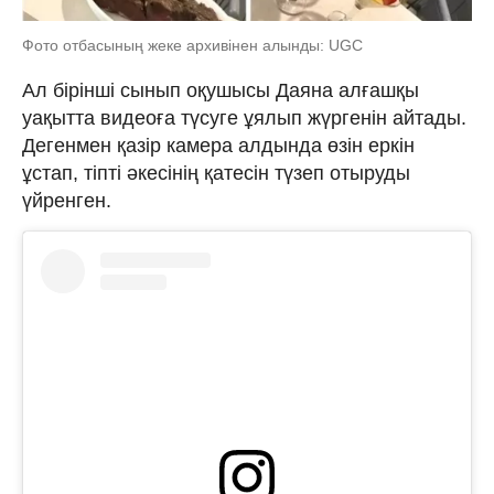
Фото отбасының жеке архивінен алынды: UGC
Ал бірінші сынып оқушысы Даяна алғашқы
уақытта видеоға түсуге ұялып жүргенін айтады.
Дегенмен қазір камера алдында өзін еркін
ұстап, тіпті әкесінің қатесін түзеп отыруды
үйренген.