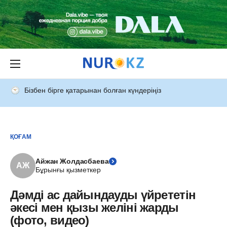
Бізбен бірге қатарынан болған күндеріңіз
ҚОҒАМ
Айжан Жолдасбаева
АЖ
Бұрынғы қызметкер
Дәмді ас дайындауды үйрететін
әкесі мен қызы желіні жарды
(фото, видео)