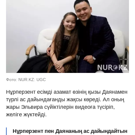
Фото: NUR.KZ: UGC
Нұрперзент есімді азамат өзінің қызы Даянамен
түрлі ас дайындағанды жақсы көреді. Ал оның
жары Эльвира сүйіктілерін видеоға түсіріп,
желіге жүктейді.
Нұрперзент пен Даянаның ас дайындайтын