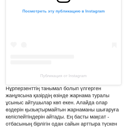
Посмотреть эту публикацию в Instagram
Публикация от Instagram
Нұрперзенттің танымал болып үлгерген
жанұясына қазірдің өзінде жарнама туралы
ұсыныс айтушылар көп екен. Алайда олар
өздерін қызықтырмайтын жарнаманы шығаруға
келіспейтіндерін айтады. Ең басты мақсат -
отбасының бірлігін одан сайын арттыра түскен