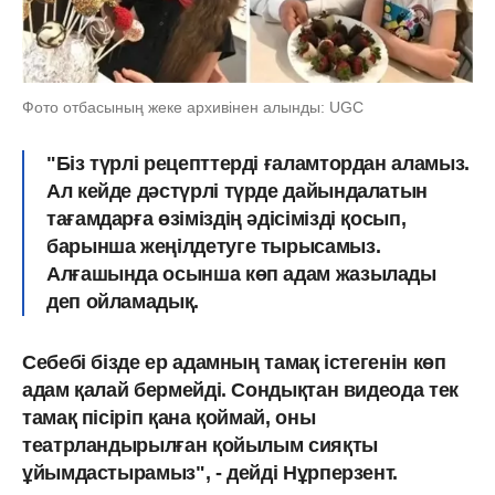
Фото отбасының жеке архивінен алынды: UGC
"Біз түрлі рецепттерді ғаламтордан аламыз.
Ал кейде дәстүрлі түрде дайындалатын
тағамдарға өзіміздің әдісімізді қосып,
барынша жеңілдетуге тырысамыз.
Алғашында осынша көп адам жазылады
деп ойламадық.
Себебі бізде ер адамның тамақ істегенін көп
адам қалай бермейді. Сондықтан видеода тек
тамақ пісіріп қана қоймай, оны
театрландырылған қойылым сияқты
ұйымдастырамыз", - дейді Нұрперзент.