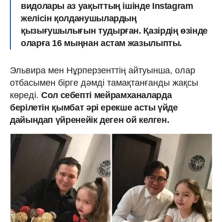
видолары аз уақыттың ішінде Instagram
желісін қолданушылардың
қызығушылығын тудырған. Қазірдің өзінде
оларға 16 мыңнан астам жазылыпты.
Эльвира мен Нұрперзенттің айтуынша, олар
отбасымен бірге дәмді тамақтанғанды жақсы
көреді.
Сол себепті мейрамханаларда
берілетін қымбат әрі ерекше асты үйде
дайындап үйренейік деген ой келген.