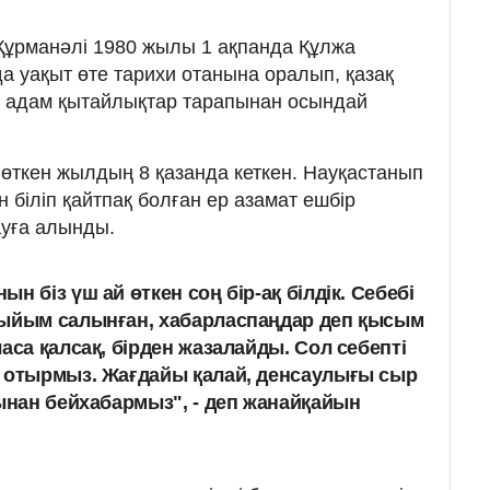
 Құрманәлі 1980 жылы 1 ақпанда Құлжа
а уақыт өте тарихи отанына оралып, қазақ
р адам қытайлықтар тарапынан осындай
 өткен жылдың 8 қазанда кеткен. Нау­қастанып
біліп қайт­пақ болған ер азамат ешбір
мауға алынды.
н біз үш ай өткен соң бір-ақ білдік. Себебі
ты­йым салынған, хабарласпаңдар деп қысым
аса қалсақ, бірден жазалайды. Сол себепті
й отырмыз. Жағдайы қалай, денсаулығы сыр
ғынан бейхабармыз", - деп жанайқайын