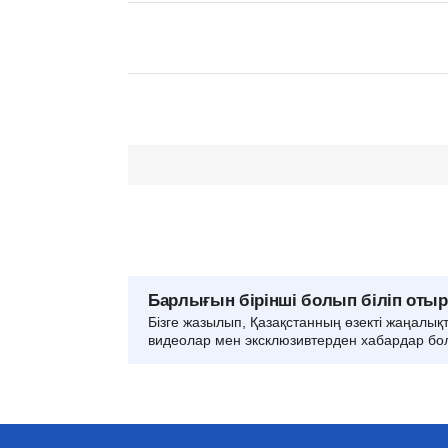
Барлығын бірінші болып біліп оты
Бізге жазылып, Қазақстанның өзекті жаңалық
видеолар мен эксклюзивтерден хабардар бо