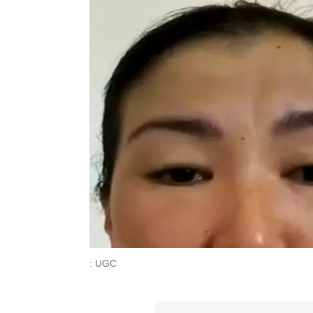
: UGC