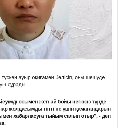
 түскен ауыр оқиғамен бөлісіп, оны шешуде
уін сұрады.
еуімді осымен жеті ай бойы негізсіз түрде
лар жолдасымды тіпті не үшін қамағандарын
ымен хабарласуға тыйым салып отыр", - деп
ва.