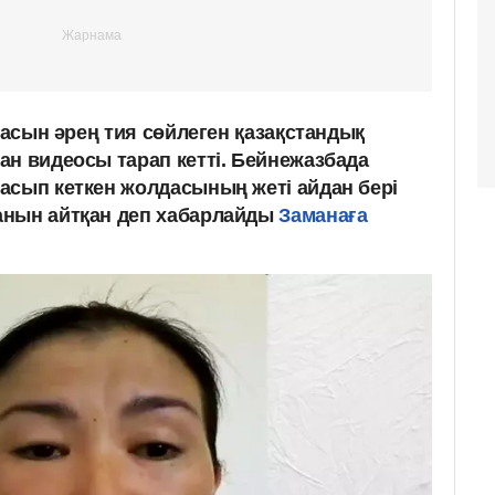
 жасын әрең тия сөйлеген қазақстандық
ан видеосы тарап кетті. Бейнежазбада
асып кеткен жолдасының жеті айдан бері
анын айтқан деп хабарлайды
Заманаға