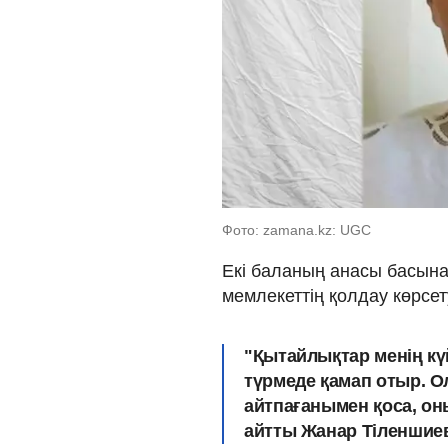
Фото: zamana.kz: UGC
Екі баланың анасы басына
мемлекеттің қолдау көрсет
"Қытайлықтар менің күй
түрмеде қамап отыр. О
айтпағанымен қоса, он
айтты Жанар Тіленшие