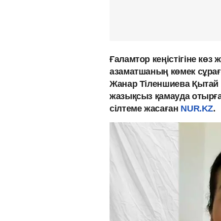
Ғаламтор кеңістігіне көз
азаматшаның көмек сұрағ
Жанар Тіленшиева Қытай 
жазықсыз қамауда отырғ
сілтеме жасаған
NUR.KZ
.