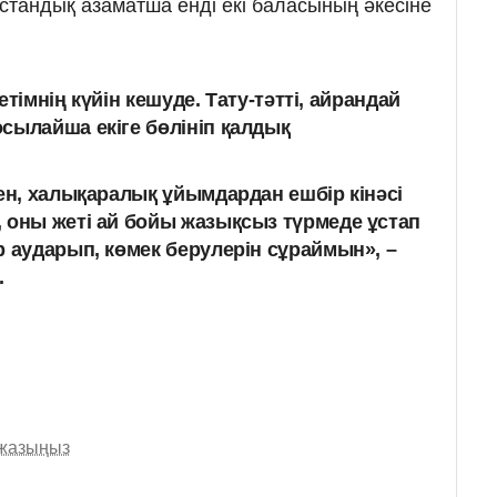
стандық азаматша енді екі баласының әкесіне
жетімнің күйін кешуде. Тату-тәтті, айрандай
сылайша екіге бөлініп қалдық
нен, халықаралық ұйым­дардан ешбір кінәсі
 оны жеті ай бойы жазықсыз түрмеде ұстап
 аударып, көмек берулерін сұ­раймын», –
.
 жазыңыз