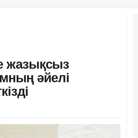
е жазықсыз
амның әйелі
кізді