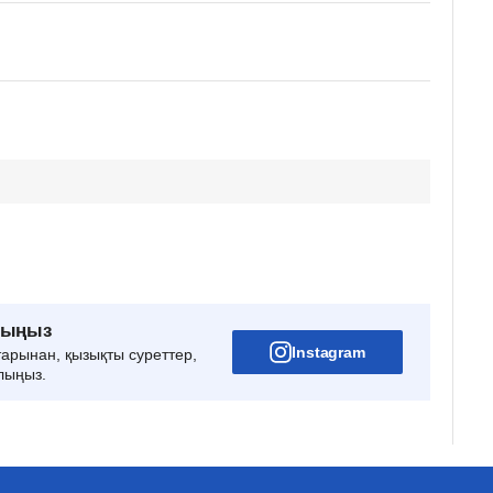
рыңыз
Instagram
тарынан, қызықты суреттер,
лыңыз.