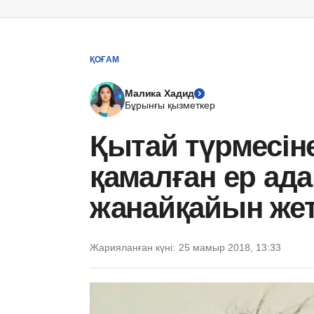
ҚОҒАМ
Малика Хадид
Бұрынғы қызметкер
Қытай түрмесін
қамалған ер ад
жанайқайын жет
Жарияланған күні:
25 мамыр 2018, 13:33