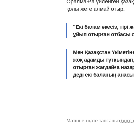
Оралманға үйленген қазақ
қолы жете алмай отыр.
"Екі балам әкесіз, тірі 
ұйып отырған отбасы о
Мен Қазақстан Үкі­ме­ті
жоқ адамды тұтқындап,
отырған жағдайға назар
деді екі баланың анасы
Мәтіннен қате тапсаңыз,
бізге