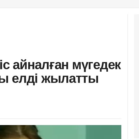
іс айналған мүгедек
ы елді жылатты