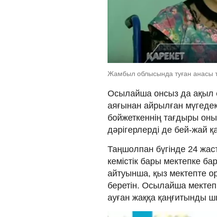
Жамбыл облысында туған анасы т
Осылайша онсыз да ақыл е
аяғынан айрылған мүгедек
бойжеткеннің тағдыры он
дәрігерлерді де бей-жай 
Таңшолпан бүгінде 24 жас
кемістік бары мектепке б
айтуынша, қыз мектепте о
беретін. Осылайша мектепк
ауған жаққа қаңғитынды 