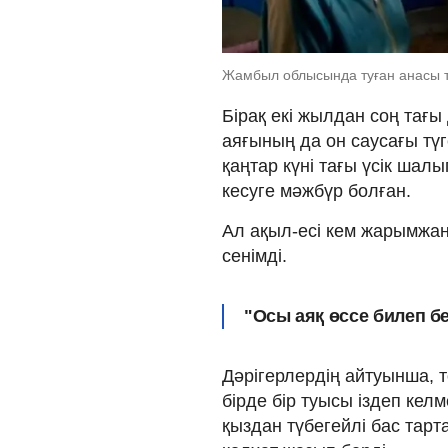
Жамбыл облысында туған анасы т
Бірақ екі жылдан соң тағы
аяғының да он саусағы түг
қаңтар күні тағы үсік шал
кесуге мәжбүр болған.
Ал ақыл-есі кем жарымжан 
сенімді.
"Осы аяқ өссе билеп бе
Дәрігерлердің айтуынша, 
бірде бір туысы іздеп ке
қыздан түбегейлі бас тар