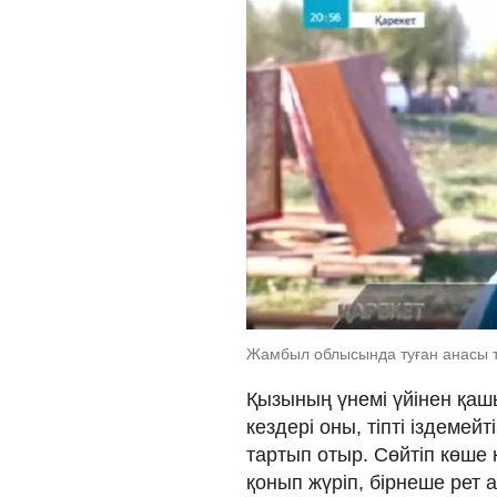
Жамбыл облысында туған анасы т
Қызының үнемі үйінен қашы
кездері оны, тіпті іздемей
тартып отыр. Сөйтіп көше 
қонып жүріп, бірнеше рет а