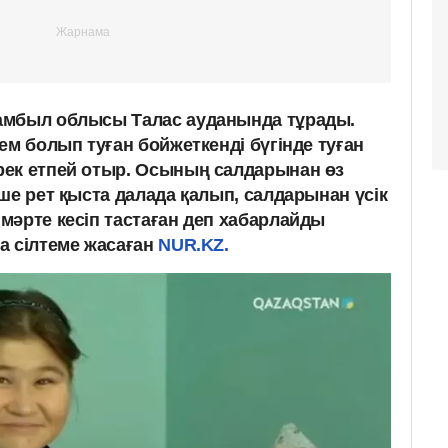
амбыл облысы Талас ауданында тұрады.
ем болып туған бойжеткенді бүгінде туған
рек етпей отыр. Осының салдарынан өз
ше рет қыста далада қалып, салдарынан үсік
мәрте кесіп тастаған деп хабарлайды
а сілтеме жасаған
NUR.KZ.