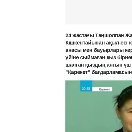
24 жастағы Таңшолпан Ж
Кішкентайынан ақыл-есі к
анасы мен бауырлары ке
үйіне сыймаған қыз бірне
шалған қыздың аяғын үш 
"Қарекет" бағдарламасын