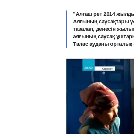
"Алғаш рет 2014 жылды
Аяғының саусақтары үсі
тазалап, денесін жылыт
аяғының саусақ ұштары
Талас ауданы орталық