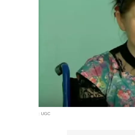
: UGC