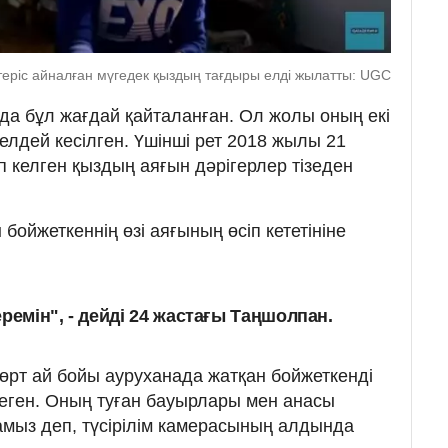
еріс айналған мүгедек қыздың тағдыры елді жылатты: UGC
 да бұл жағдай қайталанған. Ол жолы оның екі
елдей кесілген. Үшінші рет 2018 жылы 21
ып келген қыздың аяғын дәрігерлер тізеден
бойжеткеннің өзі аяғының өсіп кететініне
ремін", - дейді 24 жастағы Таңшолпан.
төрт ай бойы ауруханада жатқан бойжеткенді
лмеген. Оның туған бауырлары мен анасы
тамыз деп, түсірілім камерасының алдында