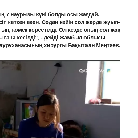
ң 7 наурызы күні болды осы жағдай.
п кеткен екен. Содан кейін сол жерде жуып-
ып, көмек көрсетілді. Ол кезде оның сол жақ
 ғана кесілді", - дейді Жамбыл облысы
 ауруханасының хирургы Бақытжан Меңтаев.