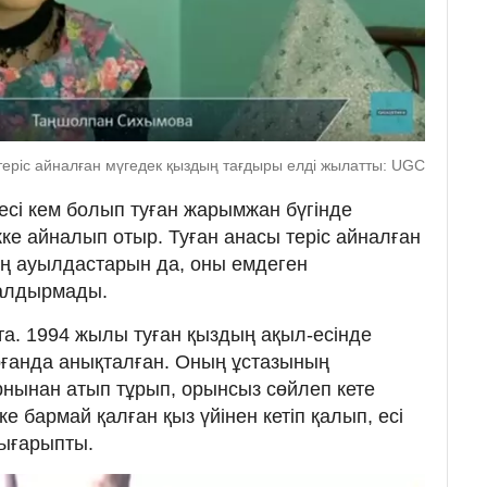
еріс айналған мүгедек қыздың тағдыры елді жылатты: UGC
сі кем болып туған жарымжан бүгінде
ке айналып отыр. Туған анасы теріс айналған
ың ауылдастарын да, оны емдеген
қалдырмады.
та. 1994 жылы туған қыздың ақыл-есінде
арғанда анықталған. Оның ұстазының
рнынан атып тұрып, орынсыз сөйлеп кете
е бармай қалған қыз үйінен кетіп қалып, есі
шығарыпты.