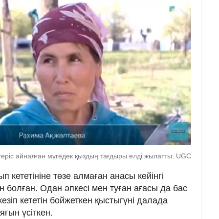
еріс айналған мүгедек қыздың тағдыры елді жылатты: UGC
п кететініне төзе алмаған анасы кейінгі
тін болған. Одан әпкесі мен туған ағасы да бас
кезіп кететін бойжеткен қыстыгүні далада
яғын үсіткен.