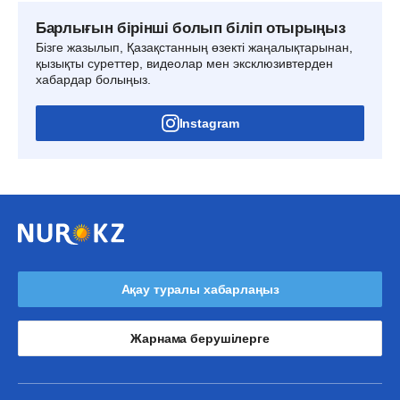
Барлығын бірінші болып біліп отырыңыз
Бізге жазылып, Қазақстанның өзекті жаңалықтарынан,
қызықты суреттер, видеолар мен эксклюзивтерден
хабардар болыңыз.
Instagram
Ақау туралы хабарлаңыз
Жарнама берушілерге