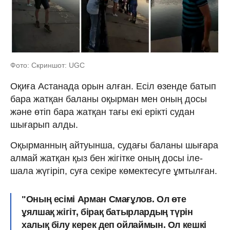
Фото: Скриншот: UGC
Оқиға Астанада орын алған. Есіл өзенде батып
бара жатқан баланы оқырман мен оның досы
және өтіп бара жатқан тағы екі ерікті судан
шығарып алды.
Оқырманның айтуынша, судағы баланы шығара
алмай жатқан қыз бен жігітке оның досы іле-
шала жүгіріп, суға секіре көмектесуге ұмтылған.
"Оның есімі Арман Смағұлов. Ол өте
ұялшақ жігіт, бірақ батырлардың түрін
халық білу керек деп ойлаймын. Ол кешкі