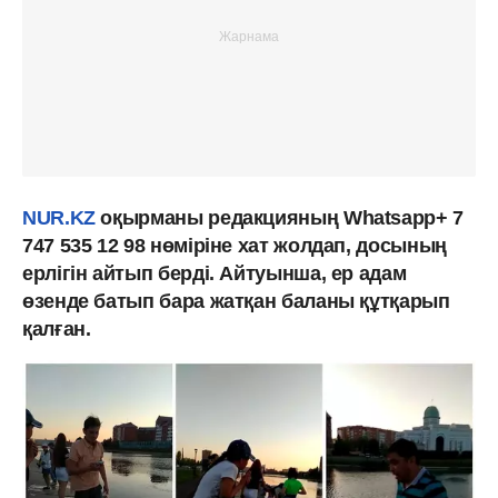
NUR.KZ
оқырманы редакцияның Whatsapp+ 7
747 535 12 98 нөміріне хат жолдап, досының
ерлігін айтып берді. Айтуынша, ер адам
өзенде батып бара жатқан баланы құтқарып
қалған.