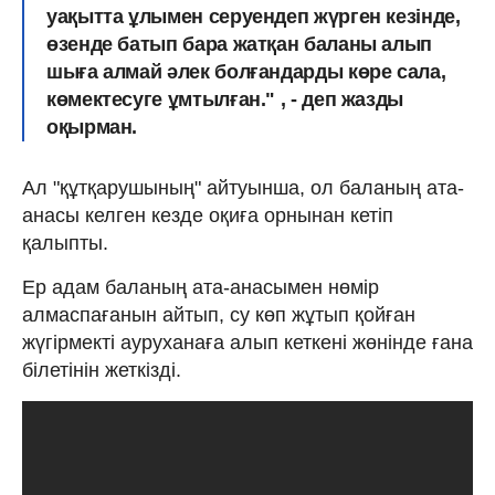
уақытта ұлымен серуендеп жүрген кезінде,
өзенде батып бара жатқан баланы алып
шыға алмай әлек болғандарды көре сала,
көмектесуге ұмтылған." , - деп жазды
оқырман.
Ал "құтқарушының" айтуынша, ол баланың ата-
анасы келген кезде оқиға орнынан кетіп
қалыпты.
Ер адам баланың ата-анасымен нөмір
алмаспағанын айтып, су көп жұтып қойған
жүгірмекті ауруханаға алып кеткені жөнінде ғана
білетінін жеткізді.