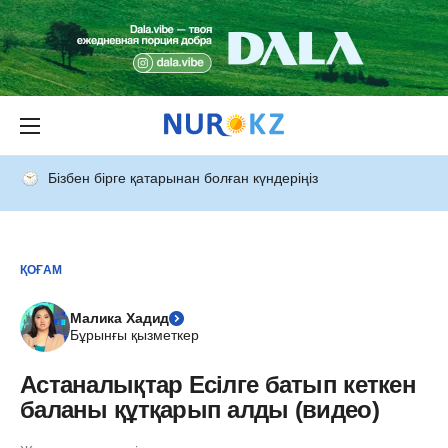
Бізбен бірге қатарынан болған күндеріңіз
ҚОҒАМ
Малика Хадид
Бұрынғы қызметкер
Астаналықтар Есілге батып кеткен
баланы құтқарып алды (видео)