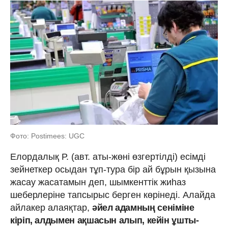
Фото: Postimees: UGC
Елордалық Р. (авт. аты-жөні өзгертілді) есімді
зейнеткер осыдан тұп-тура бір ай бұрын қызына
жасау жасатамын деп, шымкенттік жиһаз
шеберлеріне тапсырыс берген көрінеді. Алайда
айлакер алаяқтар,
әйел адамның сеніміне
кіріп, алдымен ақшасын алып, кейін ұшты-