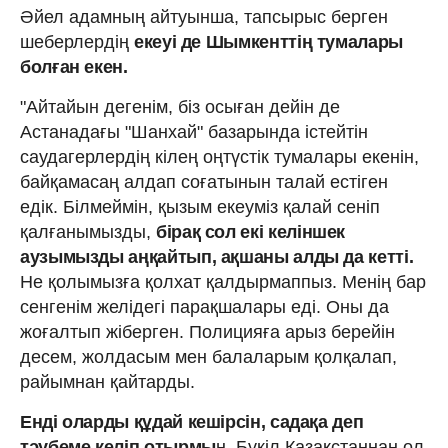
Әйел адамның айтуынша, тапсырыс берген
шеберлердің
екеуі де Шымкенттің тумалары
болған екен.
"Айтайын дегенім, біз осыған дейін де
Астанадағы "Шанхай" базарында істейтін
саудагерлердің кілең оңтүстік тумалары екенін,
байқамасаң алдап соғатынын талай естіген
едік. Білмеймін, қызым екеуміз қалай сеніп
қалғанымызды,
бірақ сол екі келіншек
аузымызды аңқайтып, ақшаны алды да кетті.
Не қолымызға қолхат қалдырмаппыз. Менің бар
сенгенім желідегі парақшалары еді. Оны да
жоғалтып жіберген. Полицияға арыз берейін
десем, жолдасым мен балаларым қолқалап,
райымнан қайтарды.
Енді оларды құдай кешірсін, садақа деп
тәубеме келіп отырмы
н. Бүкіл Қазақстаннан ол