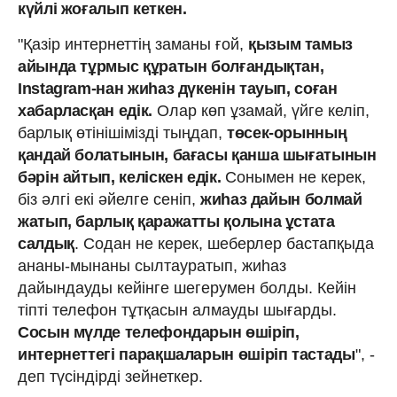
күйлі жоғалып кеткен.
"Қазір интернеттің заманы ғой,
қызым тамыз
айында тұрмыс құратын болғандықтан,
Instagram-нан жиһаз дүкенін тауып, соған
хабарласқан едік.
Олар көп ұзамай, үйге келіп,
барлық өтінішімізді тыңдап,
төсек-орынның
қандай болатынын, бағасы қанша шығатынын
бәрін айтып, келіскен едік.
Сонымен не керек,
біз әлгі екі әйелге сеніп,
жиһаз дайын болмай
жатып, барлық қаражатты қолына ұстата
салдық
. Содан не керек, шеберлер бастапқыда
ананы-мынаны сылтауратып, жиһаз
дайындауды кейінге шегерумен болды. Кейін
тіпті телефон тұтқасын алмауды шығарды.
Сосын мүлде телефондарын өшіріп,
интернеттегі парақшаларын өшіріп тастады
", -
деп түсіндірді зейнеткер.