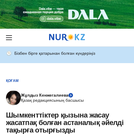
Бізбен бірге қатарынан болған күндеріңіз
ҚОҒАМ
Жұлдыз Кенжегалиева
Қазақ редакциясының басшысы
Шымкенттіктер қызына жасау
жасатпақ болған астаналық әйелді
тақырға отырғызды