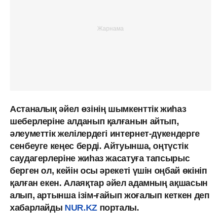
Астаналық әйел өзінің шымкенттік жиһаз
шеберлеріне алданып қалғанын айтып,
әлеуметтік желілердегі интернет-дүкендерге
сенбеуге кеңес берді. Айтуынша, оңтүстік
саудагерлеріне жиһаз жасатуға тапсырыс
берген ол, кейін осы әрекеті үшін оңбай өкініп
қалған екен. Алаяқтар әйел адамның ақшасын
алып, артынша ізім-ғайып жоғалып кеткен деп
хабарлайды
NUR.KZ
порталы.