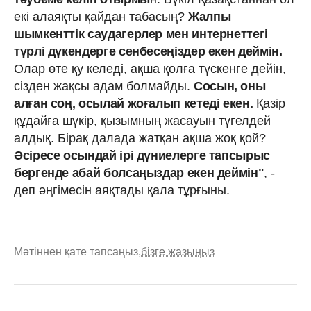
екі алаяқты қайдан табасың?
Жалпы
шымкенттік саудагерлер мен интернеттегі
түрлі дүкендерге сенбесеңіздер екен деймін.
Олар өте қу келеді, ақша қолға түскенге дейін,
сізден жақсы адам болмайды.
Сосын, оны
алған соң, осылай жоғалып кетеді екен.
Қазір
құдайға шүкір, қызымның жасауын түгелдей
алдық. Бірақ далада жатқан ақша жоқ қой?
Әсіресе осындай ірі дүниелерге тапсырыс
бергенде абай болсаңыздар екен деймін"
, -
деп әңгімесін аяқтады қала тұрғыны.
Мәтіннен қате тапсаңыз,
бізге жазыңыз