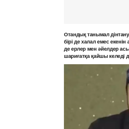
Отандық танымал дінтану
бірі де халал емес екені
де ерлер мен әйелдер ас
шариғатқа қайшы келеді 