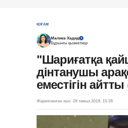
ҚОҒАМ
Малика Хадид
Бұрынғы қызметкер
"Шариғатқа қай
дінтанушы арақ
еместігін айтты
Жарияланған күні:
28 тамыз 2018, 15:28