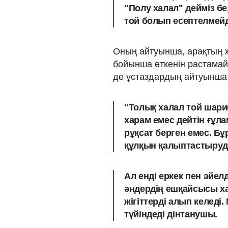
"Полу халал" дейміз бе
той болып есептелмейді
Оның айтуынша, арақтың 
бойынша өткенін растамай
де ұстаздардың айтуынша
"
Толық халал той шари
харам емес дейтін ғұл
рұқсат берген емес. Бұ
құлқын қалыптастыруд
Ал енді еркек пен әйе
әндердің ешқайсысы ха
жігіттерді алып келед
түйіндеді дінтануш