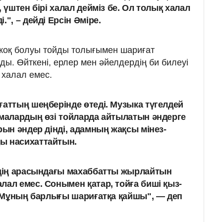
, үштен бірі халал дейміз бе. Ол толық халал
.", – дейді Ерсін Әміре.
жоқ болуы тойды толығымен шариғат
ды. Өйткені, ерлер мен әйелдердің би билеуі
 халал емес.
ғаттың шеңберінде өтеді.
Музыка түгелдей
амалардың өзі тойларда айтылатын әндерге
рын әндер дінді, адамның жақсы мінез-
ы насихаттайтын.
лдің арасындағы махаббатты жырлайтын
лал емес. Сонымен қатар, тойға биші қыз-
і. Мұның барлығы шариғатқа қайшы", — деп
ы.