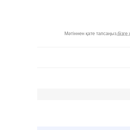
Мәтіннен қате тапсаңыз,
бізге