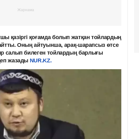
шы қазіргі қоғамда болып жатқан тойлардың
н айтты. Оның айтуынша, арақ-шарапсыз өтсе
ыр салып билеген тойлардың барлығы
деп жазады
NUR.KZ.