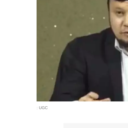
: UGC