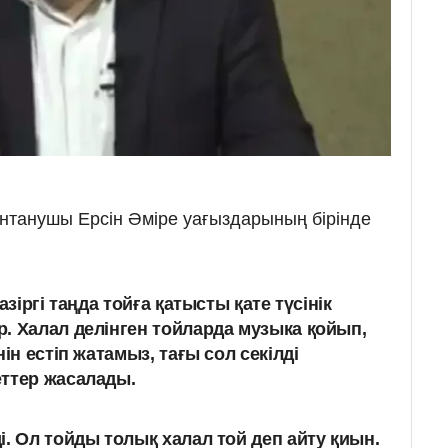
дінтанушы Ерсін Әміре уағыздарының бірінде
азіргі таңда тойға қатысты қате түсінік
. Халал делінген тойларда музыка қойып,
ін естіп жатамыз, тағы сол секілді
ттер жасалады.
. Ол тойды толық халал той деп айту қиын.