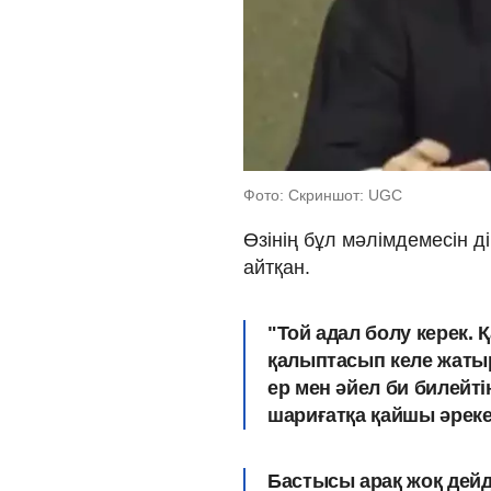
Фото: Скриншот: UGC
Өзінің бұл мәлімдемесін 
айтқан.
"Той адал болу керек. Қ
қалыптасып келе жатыр
ер мен әйел би билейтін
шариғатқа қайшы әреке
Бастысы арақ жоқ дейді