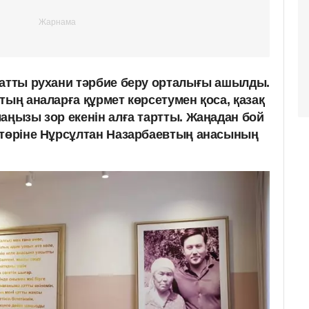
 атты рухани тәрбие беру орталығы ашылды.
тың аналарға құрмет көрсетумен қоса, қазақ
аңызы зор екенін алға тартты. Жаңадан бой
 төріне Нұрсұлтан Назарбаевтың анасының