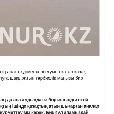
ың анаға құрмет көрсетумен қатар қазақ
уға шақыратын тәрбиелік маңызы бар
.
рсаң да ана алдындағы борышыңды өтей
қтың ішінде қазақтың атын шығарған аналар
құрметтеуіміз керек. Бибігүл апамыздай