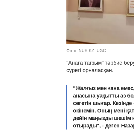
Фото: NUR.KZ: UGC
"Анаға тағзым" тәрбие бе
суреті орналасқан.
"Жалғыз мен ғана емес,
анасына уақытты аз бөл
сөгетін шығар. Кезінд
өкінемін. Оның мені қат
дейін маңызды шешім 
отырады", - деген Наза