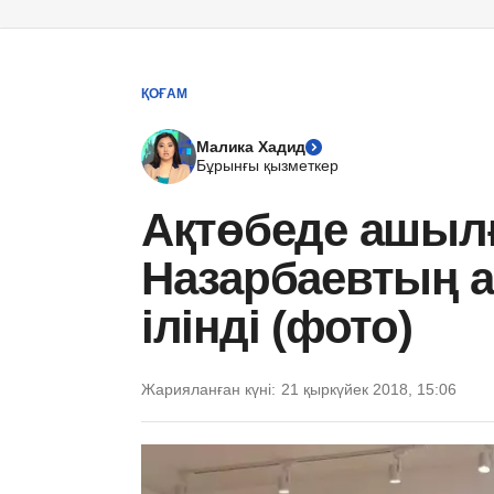
ҚОҒАМ
Малика Хадид
Бұрынғы қызметкер
Ақтөбеде ашыл
Назарбаевтың а
ілінді (фото)
Жарияланған күні:
21 қыркүйек 2018, 15:06