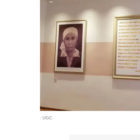
: UGC