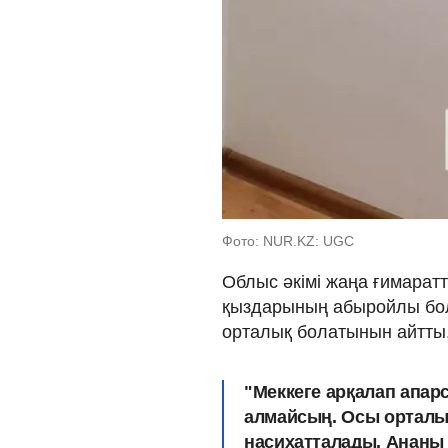
Фото: NUR.KZ: UGC
Облыс әкімі жаңа ғимаратт
қыздарының абыройлы бол
орталық болатынын айтты
"Меккеге арқалап апа
алмайсың. Осы орталы
насихатталады. Ананы 