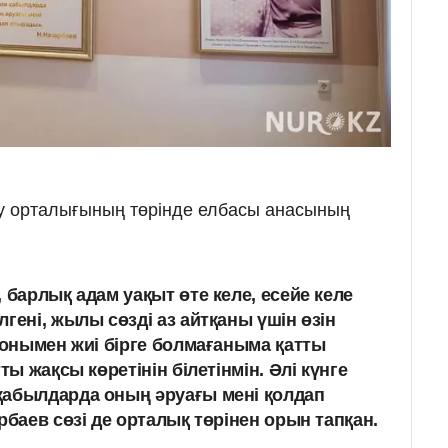
ру орталығының төрінде елбасы анасының
 барлық адам уақыт өте келе, есейе келе
гені, жылы сөзді аз айтқаны үшін өзін
е онымен жиі бірге болмағаныма қатты
ты жақсы көретінін білетінмін. Әлі күнге
қабылдарда оның әруағы мені қолдап
рбаев сөзі де орталық төрінен орын тапқан.