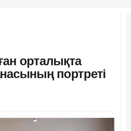
ған орталықта
насының портреті