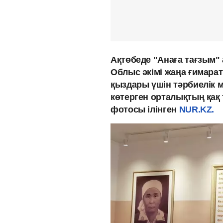
Ақтөбеде "Анаға тағзым"
Облыс әкімі жаңа ғимарат
қыздары үшін тәрбиелік м
көтерген орталықтың қақ
фотосы ілінген
NUR.KZ.