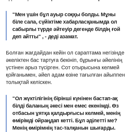
"Мен үшін бұл ауыр соққы болды. Мұны
біле сала, сүйіктіме хабарласқанымда ол
сабырлы түрде әйтеуір дегенде білдің ғой
деп айтты" , - деді азамат.
Болған жағдайдан кейін ол сараптама негізінде
әкеліктен бас тартуға бекініп, бұрынғы әйелінің
үстінен арыз түсірген. Сот отырысына келмей
қойғанымен, әйел адам өзіне тағылған айыппен
толықтай келіскен.
"Ол жүктілігінің бірінші күнінен бастап-ақ
білді баланың әкесі мен емес екенімді. Өз
отбасын ұятқа қалдырғысы келмей, менің
өмірімді ойраңдап кетті. Бұл әділетті ме?
Менің өмірімнің тас-талқанын шығарды.