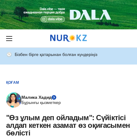
Бізбен бірге қатарынан болған күндеріңіз
ҚОҒАМ
Малика Хадид
Бұрынғы қызметкер
"Өз ұлым деп ойладым": Сүйіктісі
алдап кеткен азамат өз оқиғасымен
бөлісті