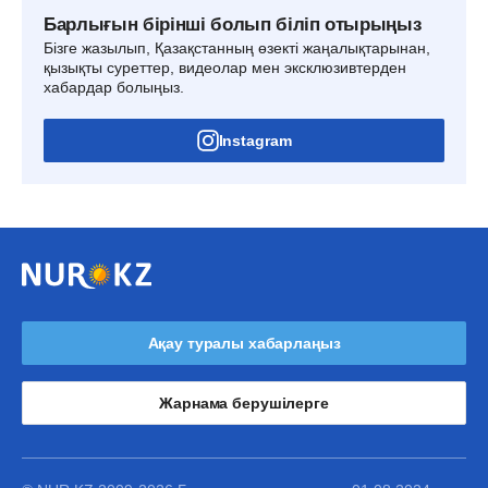
Барлығын бірінші болып біліп отырыңыз
Бізге жазылып, Қазақстанның өзекті жаңалықтарынан,
қызықты суреттер, видеолар мен эксклюзивтерден
хабардар болыңыз.
Instagram
Ақау туралы хабарлаңыз
Жарнама берушілерге