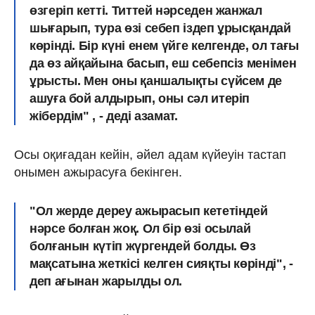
өзгеріп кетті.
Титтей нәрседен жанжал
шығарып,
тура өзі себеп іздеп ұрысқандай
көрінді. Бір күні енем үйге келгенде, ол тағы
да өз айқайына басып, еш себепсіз менімен
ұрысты. Мен оны қаншалықты сүйсем де
ашуға бой алдырып, оны сәл итеріп
жібердім" , - деді азамат.
Осы оқиғадан кейін, әйел адам күйеуін тастап
онымен ажырасуға бекінген.
"Ол жерде дереу ажырасып кететіндей
нәрсе болған жоқ. Ол бір
өзі осылай
болғанын күтіп жүргендей болды.
Өз
мақсатына жеткісі келген сияқты көрінді", -
деп ағынан жарылды ол.