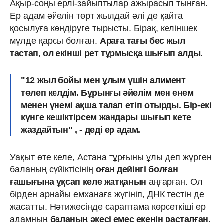
Ақыр-соңы ерлі-зайыптылар ажырасып тынған.
Ер адам әйелін төрт жылдай әлі де қайта
қосылуға көндіруге тырысты. Бірақ, келіншек
мүлде қарсы болған.
Араға тағы бес жыл
тастап, ол екінші рет тұрмысқа шығып алды.
"12 жыл бойы мен ұлым үшін алимент
төлеп келдім. Бұрынғы әйелім мен енем
менен үнемі ақша талап етіп отырды. Бір-екі
күнге кешіктірсем жандары шығып кете
жаздайтын" , - деді ер адам.
Уақыт өте келе, Астана тұрғыны ұлы деп жүрген
баланың сүйіктісінің
оған дейінгі болған
ғашығына ұқсап келе жатқанын
аңғарған. Ол
бірден арнайы емханаға жүгініп, ДНК тестін де
жасатты. Нәтижесінде сараптама көрсеткіші ер
адамның
баланың әкесі емес екенін расталған.