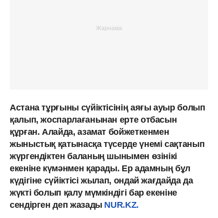
Астана тұрғыны сүйіктісінің аяғы ауыр болып
қалып, жоспарлағанынан ерте отбасын
құрған. Алайда, азамат бойжеткенмен
жыныстық қатынасқа түсерде үнемі сақтанып
жүргендіктен баланың шынымен өзінікі
екеніне күмәнмен қарады. Ер адамның бұл
күдігіне сүйіктісі жылап, ондай жағдайда да
жүкті болып қалу мүмкіндігі бар екеніне
сендірген деп жазады
NUR.KZ.