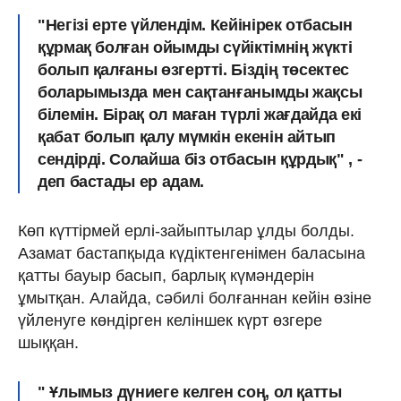
"Негізі ерте үйлендім. Кейінірек отбасын
құрмақ болған ойымды
сүйіктімнің жүкті
болып қалғаны өзгертті.
Біздің төсектес
боларымызда мен сақтанғанымды жақсы
білемін. Бірақ ол маған
түрлі жағдайда екі
қабат болып қалу мүмкін
екенін айтып
сендірді. Солайша біз отбасын құрдық" , -
деп бастады ер адам.
Көп күттірмей ерлі-зайыптылар ұлды болды.
Азамат бастапқыда күдіктенгенімен баласына
қатты бауыр басып, барлық күмәндерін
ұмытқан. Алайда, сәбилі болғаннан кейін өзіне
үйленуге көндірген келіншек күрт өзгере
шыққан.
" Ұлымыз дүниеге келген соң, ол қатты