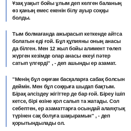
Ұзақ уақыт бойы ұлым деп келген баланың
өз қаның емес екенін білу ауыр соққы
болды.
Тым болмағанда ажырасып кеткенде айтса
болатын еді ғой. Бұл құпияны оның анасы
да білген. Мен 12 жыл бойы алимент төлеп
жүрген кезімде олар анасы екеуі пәтер
сатып үлгерді" , - деп ашынды ер азамат.
"Менің бұл оқиғам басқаларға сабақ болсын
деймін. Мен бұл соққыға шыдап бақтым.
Бірақ әлсіздеу жігіттер де бар ғой. Біреу ішіп
кетсе, бірі өзіне қол салып та жатады. Сол
себептен, ер азаматтарға осындай алаяқтық
түрінен сақ болуға шақырамын" , - деп
қорытындылады ол.