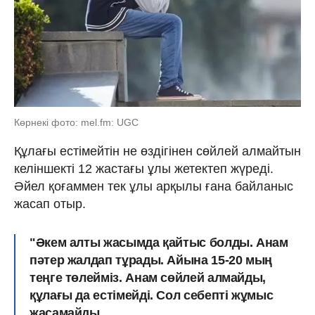
Көрнекі фото: mel.fm: UGC
Құлағы естімейтін не өздігінен сөйлей алмайтын
келіншекті 12 жастағы ұлы жетектеп жүреді.
Әйел қоғаммен тек ұлы арқылы ғана байланыс
жасап отыр.
"Әкем алты жасымда қайтыс болды. Анам
пәтер жалдап тұрады. Айына 15-20 мың
теңге төлейміз. Анам сөйлей алмайды,
құлағы да естімейді. Сол себепті жұмыс
жасамайды.