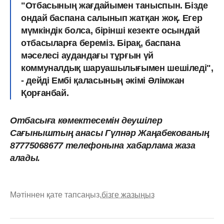
"Отбасының жағдайымен таныспын. Бізде
ондай баспана салынып жатқан жоқ. Егер
мүмкіндік болса, бірінші кезекте осындай
отбасыларға береміз. Бірақ, баспана
мәселесі аудандағы тұрғын үй
коммуналдық шаруашылығымен шешіледі",
- дейді Ембі қаласының әкімі Әлімжан
Қорғанбай.
Отбасыға көмектесемін деушілер
Сағыныштың анасы Гүлнәр Жаңабекованың
87775068677 телефонына хабарлама жаза
алады.
Мәтіннен қате тапсаңыз,
бізге жазыңыз