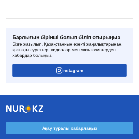
Барлығын бірінші болып біліп отырыңыз
Бізге жазылып, Қазақстанның өзекті жаңалықтарынан,
қызықты суреттер, видеолар мен эксклюзивтерден
хабардар болыңыз.
Instagram
Ақау туралы хабарлаңыз