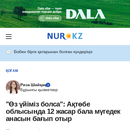
Бізбен бірге қатарынан болған күндеріңіз
ҚОҒАМ
Риза Шайқақ
Бұрынғы қызметкер
"Өз үйіміз болса": Ақтөбе
облысында 12 жасар бала мүгедек
анасын бағып отыр