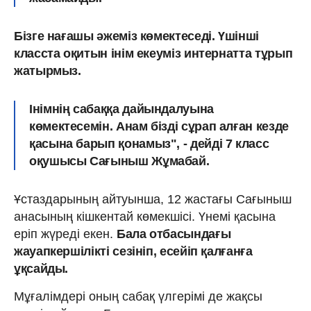
Бізге нағашы әжеміз көмектеседі. Үшінші
класста оқитын інім екеуміз интернатта тұрып
жатырмыз.
Інімнің сабаққа дайындалуына
көмектесемін. Анам бізді сұрап алған кезде
қасына барып қонамыз", - дейді 7 класс
оқушысы Сағыныш Жұмабай.
Ұстаздарының айтуынша, 12 жастағы Сағыныш
анасының кішкентай көмекшісі. Үнемі қасына
еріп жүреді екен.
Бала отбасындағы
жауапкершілікті сезініп, есейіп қалғанға
ұқсайды.
Мұғалімдері оның сабақ үлгерімі де жақсы