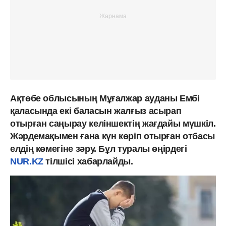
Ақтөбе облысының Мұғалжар ауданы Ембі
қаласында екі баласын жалғыз асырап
отырған саңырау келіншектің жағдайы мүшкіл.
Жәрдемақымен ғана күн көріп отырған отбасы
елдің көмегіне зәру. Бұл туралы өңірдегі
NUR.KZ
тілшісі хабарлайды.