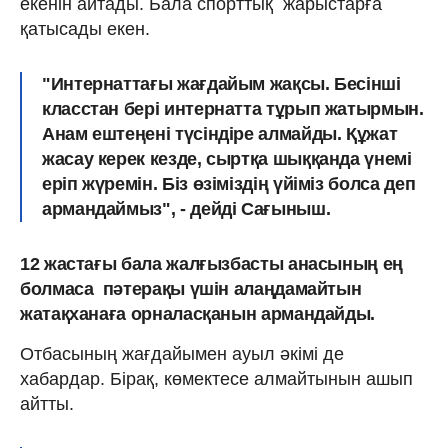
екенін айтады. Бала спорттық жарыстарға
қатысады екен.
"Интернаттағы жағдайым жақсы. Бесінші
класстан бері интернатта тұрып жатырмын.
Анам ештеңені түсіндіре алмайды. Құжат
жасау керек кезде, сыртқа шыққанда үнемі
еріп жүремін. Біз өзіміздің үйіміз болса деп
армандаймыз", - дейді Сағыныш.
12 жастағы бала жалғызбасты анасының ең
болмаса пәтерақы үшін алаңдамайтын
жатақханаға орналасқанын армандайды.
Отбасының жағдайымен ауыл әкімі де
хабардар. Бірақ, көмектесе алмайтынын ашып
айтты.