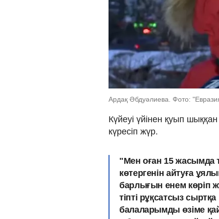
Ардақ Әбдуәлиева. Фото: "Еврази
Күйеуі үйінен қуып шыққан
күресіп жүр.
"Мен оған 15 жасымда
көтергенін айтуға ұя
барлығын енем көріп 
тіпті рұқсатсыз сыртқа
балаларымды өзіме қай