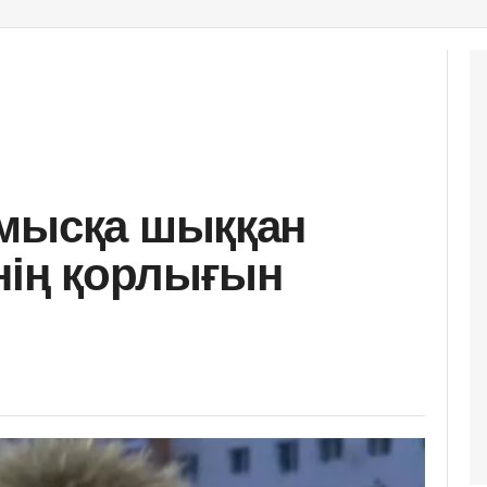
рмысқа шыққан
інің қорлығын