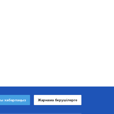
лы хабарлаңыз
Жарнама берушілерге