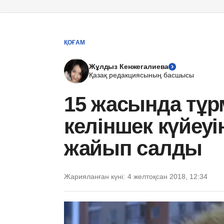
ҚОҒАМ
Жұлдыз Кенжегалиева
Қазақ редакциясының басшысы
15 жасында тұ
келіншек күйеу
жайып салды
Жарияланған күні:
4 желтоқсан 2018, 12:34