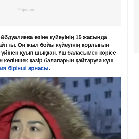
Әбдуалиева өзіне күйеуінің 15 жасында
айтты. Он жыл бойы күйеуінің қорлығын
м үйінен қуып шыққан. Үш баласымен көрісе
 келіншек қазір балаларын қайтаруға күш
ия бірінші арнасы
.