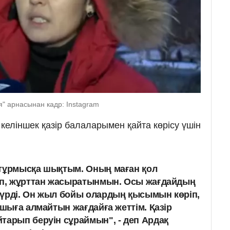
я" арнасынан кадр: Instagram
 келіншек қазір балаларымен қайта көрісу үшін
 тұрмысқа шықтым. Оның маған қол
лып, жұрттан жасыратынмын. Осы жағдайдың
жүрді. Он жыл бойы олардың қысымын көріп,
 шыға алмайтын жағдайға жеттім. Қазір
тарып беруін сұраймын", - деп Ардақ