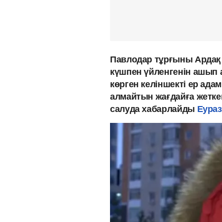
Павлодар тұрғыны Ардақ 
күшпен үйленгенін ашып 
көрген келіншекті ер ада
алмайтын жағдайға жеткен
салуда хабарлайды
Еураз