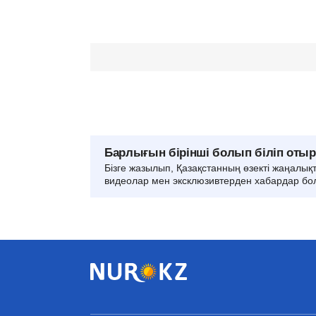
Барлығын бірінші болып біліп оты
Бізге жазылып, Қазақстанның өзекті жаңалық
видеолар мен эксклюзивтерден хабардар бо