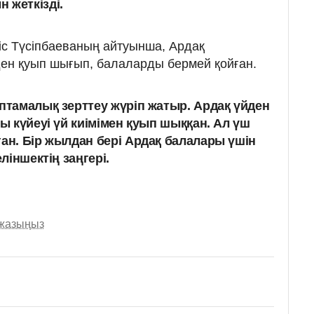
 жеткізді.
міс Түсіпбаеваның айтуынша, Ардақ
ен қуып шығып, балаларды бермей қойған.
аптамалық зерттеу жүріп жатыр. Ардақ үйден
ны күйеуі үй киімімен қуып шыққан. Ал үш
ған. Бір жылдан бері Ардақ балалары үшін
еліншектің заңгері.
 жазыңыз