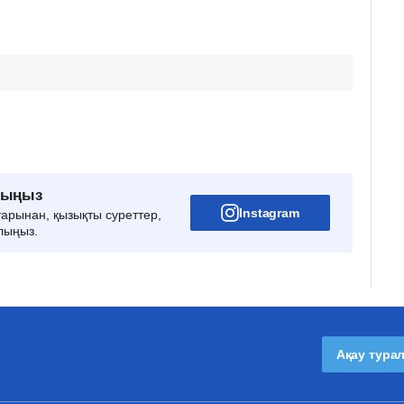
рыңыз
Instagram
тарынан, қызықты суреттер,
лыңыз.
Ақау тура