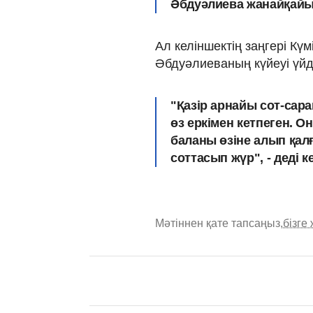
Әбдуәлиева жанайқайын
Ал келіншектің заңгері Кү
Әбдуәлиеваның күйеуі үйд
"Қазір арнайы сот-сар
өз еркімен кетпеген. О
баланы өзіне алып қал
соттасып жүр", - деді к
Мәтіннен қате тапсаңыз,
бізге