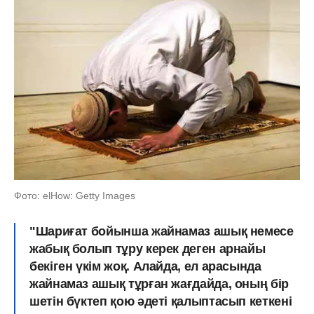
Фото: elHow: Getty Images
"Шариғат бойынша жайнамаз ашық немесе
жабық болып тұру керек деген арнайы
бекіген үкім жоқ. Алайда, ел арасында
жайнамаз ашық тұрған жағдайда, оның бір
шетін бүктеп қою әдеті қалыптасып кеткені