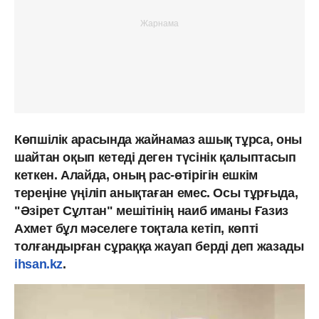
Көпшілік арасында жайнамаз ашық тұрса, оны
шайтан оқып кетеді деген түсінік қалыптасып
кеткен. Алайда, оның рас-өтірігін ешкім
тереңіне үңіліп анықтаған емес. Осы тұрғыда,
"Әзірет Сұлтан" мешітінің наиб иманы Ғазиз
Ахмет бұл мәселеге тоқтала кетіп, көпті
толғандырған сұраққа жауап берді деп жазады
ihsan.kz
.