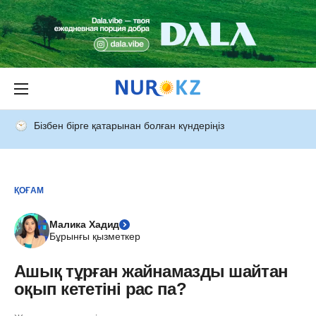
Бізбен бірге қатарынан болған күндеріңіз
ҚОҒАМ
Малика Хадид
Бұрынғы қызметкер
Ашық тұрған жайнамазды шайтан
оқып кететіні рас па?