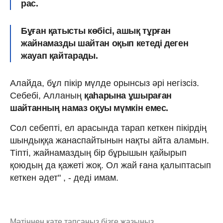
рас.
Бұған қатысты көбісі, ашық тұрған
жайнамазды шайтан оқып кетеді деген
жауап қайтарады.
Алайда, бұл пікір мүлде орынсыз әрі негізсіз.
Себебі, Алланың
қаһарына ұшыраған
шайтанның намаз оқуы мүмкін емес.
Сол себепті, ел арасында тарап кеткен пікірдің
шындыққа жанаспайтынын нақты айта аламын.
Тіпті, жайнамаздың бір бұрышын қайырып
қоюдың да қажеті жоқ. Ол жай ғана қалыптасып
кеткен әдет" , - деді имам.
Мәтіннен қате тапсаңыз,
бізге жазыңыз