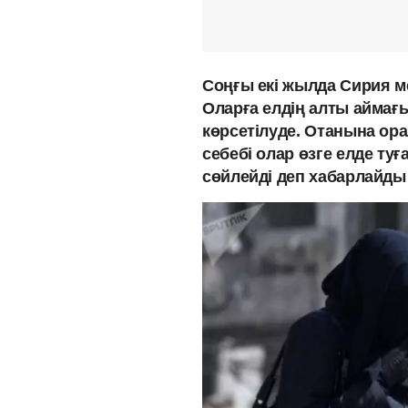
Соңғы екі жылда Сирия м
Оларға елдің алты аймағ
көрсетілуде. Отанына орал
себебі олар өзге елде туғ
сөйлейді деп хабарлайды 