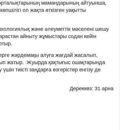
у орталықтарының мамандарының айтуынша,
пшілігі ол жақта өткізген уақытты
хологиялық және әлеуметтік мәселені шешу
қарастан айныту жұмыстары содан кейін
 отыр.
дерге жәрдемақы алуға жағдай жасалып,
ып жатыр. Жуырда қақтығыс ошақтарында
үшін тиісті заңдарға өзгерістер енгізу де
Дереккөз: 31 арна