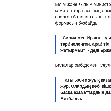
Білім және ғылым министр
комитеті төрағасының ор
оралған балалар сыныпта
формасын бұзбайды.
"Сирия мен Иракта туыл
тәрбиеленген, араб тілі
жатырмыз", - деді Ерж
Балалар омбудсмені Сәуле
"Тағы 500-ге жуық қаз
жүр. Олардың көбі кіш
басқа азаматтардың да 
Айтбаева.