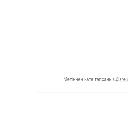
Мәтіннен қате тапсаңыз,
бізге