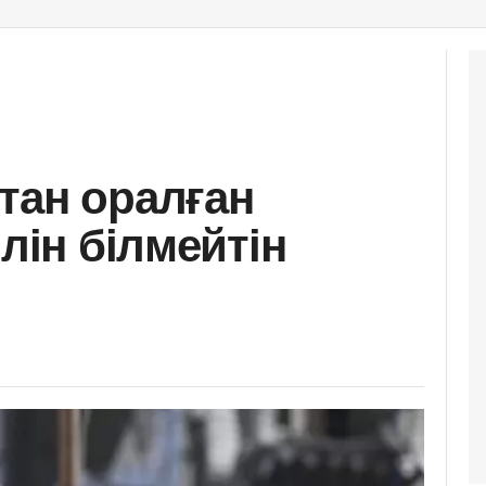
тан оралған
ілін білмейтін