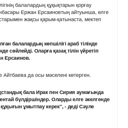
лігінің балалардың құқықтарын қорғау
ынбасары Ержан Ерсаиновтың айтуынша, елге
старымен жақсы қарым-қатынаста, мектеп
ған балалардың көпшілігі араб тілінде
нде сөйлейді. Оларға қазақ тілін үйретіп
ан Ерсаинов.
 Айтбаева да осы мәселені көтерген.
ақстандық бала Ирак пен Сирия аумағында
кентай бүлдіршіндер. Оларды елге әкелгенде
құқығын ұмытпау керек", - деді Сәуле