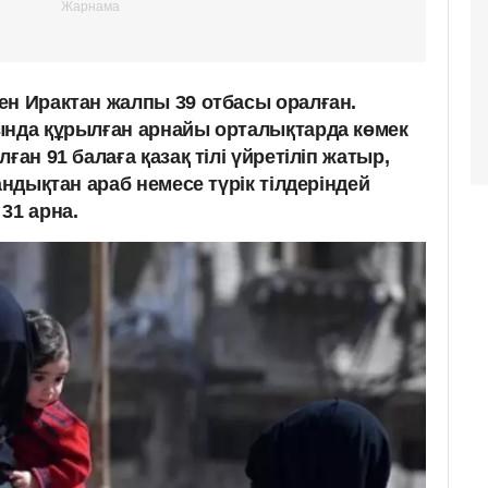
ен Ирактан жалпы 39 отбасы оралған.
ында құрылған арнайы орталықтарда көмек
ған 91 балаға қазақ тілі үйретіліп жатыр,
андықтан араб немесе түрік тілдеріндей
31 арна.