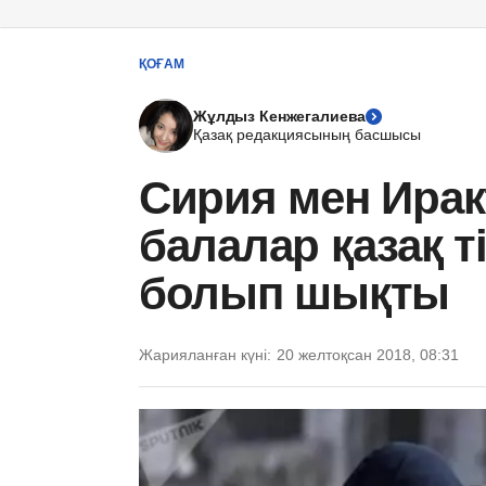
ҚОҒАМ
Жұлдыз Кенжегалиева
Қазақ редакциясының басшысы
Сирия мен Ирак
балалар қазақ т
болып шықты
Жарияланған күні:
20 желтоқсан 2018, 08:31