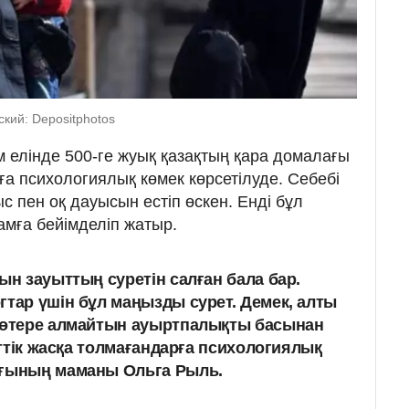
ский: Depositphotos
м елінде 500-ге жуық қазақтың қара домалағы
ға психологиялық көмек көрсетілуде. Себебі
с пен оқ дауысын естіп өскен. Енді бұл
ғамға бейімделіп жатыр.
ын зауыттың суретін салған бала бар.
гтар үшін бұл маңызды сурет. Демек, алты
 көтере алмайтын ауыртпалықты басынан
леттік жасқа толмағандарға психологиялық
ығының маманы Ольга Рыль.