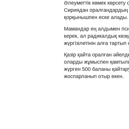
Әлеуметтік көмек көрсет
Сириядан оралғандардың кө
қорқынышпен еске алады.
Мамандар ең алдымен пси
керек, ал радикалдық көз
жүргізілетінін алға тартып
Қазір қайта оралған әйел
оларды жұмыспен қамтыл
жүрген 500 баланы қайтару 
жоспарланып отыр екен.