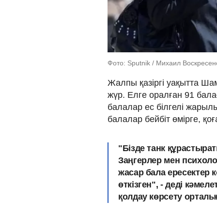
Фото: Sputnik / Михаил Воскресен
Жалпы қазіргі уақытта Ша
жүр. Елге оралған 91 бала
балалар ес білгелі жарылы
балалар бейбіт өмірге, қо
"Бізде танк құрастырат
Заңгерлер мен психоло
жасар бала ересектер
өткізген", - деді кәме
қолдау көрсету ортал