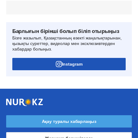
Барлығын бірінші болып біліп отырыңыз
Бізге жазылып, Қазақстанның өзекті жаңалықтарынан,
қызықты суреттер, видеолар мен эксклюзивтерден
хабардар болыңыз.
Instagram
Ақау туралы хабарлаңыз