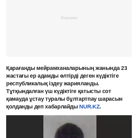
Қарағанды мейрамханаларының жанында 23
жастағы ер адамды өлтірді деген күдіктіге
республикалық іздеу жарияланды.
Тұтқындалған үш күдіктіге қатысты сот
қамауда ұстау туралы бұлтартпау шарасын
қолданды деп хабарлайды
NUR.KZ
.