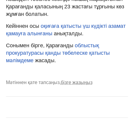
Қарағанды қаласының 23 жастағы тұрғыны көз
жұмған болатын.
Кейіннен осы
оқиғаға қатысты үш күдікті азамат
қамауға алынғаны
анықталды.
Сонымен бірге, Қарағанды
облыстық
прокуратураcы қанды төбелеске қатысты
мәлімдеме
жасады.
Мәтіннен қате тапсаңыз,
бізге жазыңыз