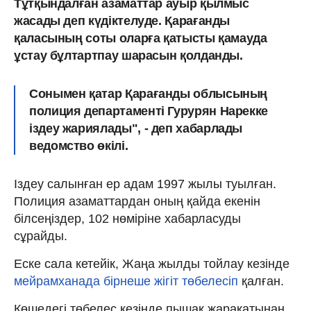
Тұтқындалған азаматтар ауыр қылмыс
жасады деп күдіктелуде. Қарағанды
қаласының соты оларға қатысты қамауда
ұстау бұлтартпау шарасын қолданды.
Сонымен қатар Қарағанды облысының
полиция департаменті Гурурян Нарекке
іздеу жариялады", - деп хабарлады
ведомство өкілі.
Іздеу салынған ер адам 1997 жылы туылған.
Полиция азаматтардан оның қайда екенін
білсеңіздер, 102 нөміріне хабарласуды
сұрайды.
Еске сала кетейік, Жаңа жылды тойлау кезінде
мейрамханада бірнеше жігіт төбелесіп
қалған.
Көшедегі төбелес кезінде пышақ жарақатынан