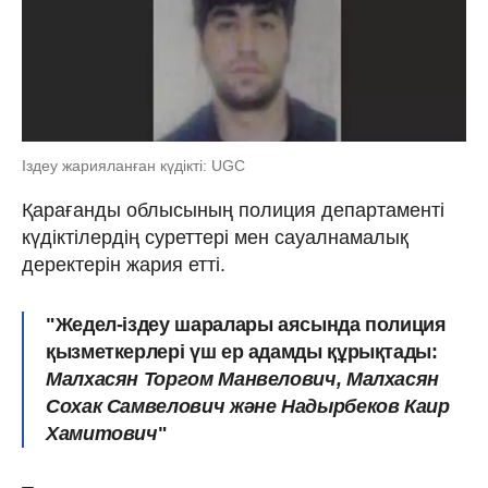
Іздеу жарияланған күдікті: UGC
Қарағанды облысының полиция департаменті
күдіктілердің суреттері мен сауалнамалық
деректерін жария етті.
"Жедел-іздеу шаралары аясында полиция
қызметкерлері үш ер адамды құрықтады:
Малхасян Торгом Манвелович, Малхасян
Сохак Самвелович және Надырбеков Каир
Хамитович
"