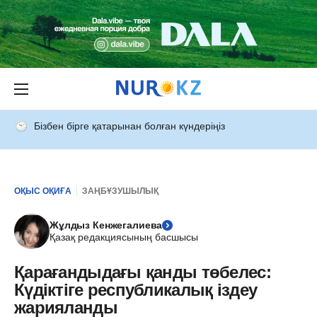
Бізбен бірге қатарынан болған күндеріңіз
ОҚЫС ОҚИҒА
ЗАҢБҰЗУШЫЛЫҚ
Жұлдыз Кенжегалиева
Қазақ редакциясының басшысы
Қарағандыдағы қанды төбелес:
Күдіктіге республикалық іздеу
жарияланды