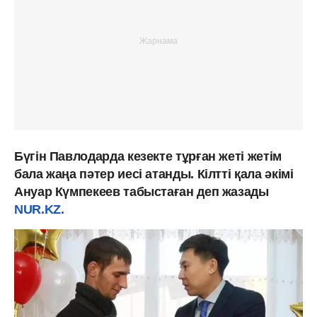
Бүгін Павлодарда кезекте тұрған жеті жетім
бала жаңа пәтер иесі атанды. Кілтті қала әкімі
Ануар Күмпекеев табыстаған деп жазады
NUR.KZ.