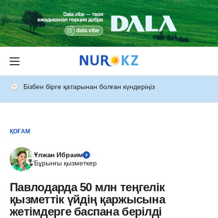
Бізбен бірге қатарынан болған күндеріңіз
ҚОҒАМ
Ұлжан Ибраим
Бұрынғы қызметкер
Павлодарда 50 млн теңгелік
қызметтік үйдің қаржысына
жетімдерге баспана берілді