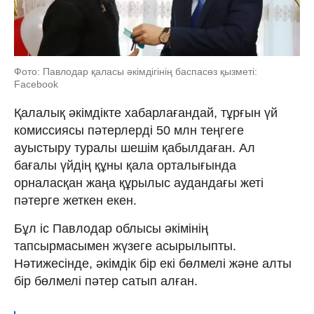
Фото: Павлодар қаласы әкімдігінің баспасөз қызметі:
Facebook
Қалалық әкімдікте хабарлағандай, тұрғын үй
комиссиясы пәтерлерді 50 млн теңгеге
ауыстыру туралы шешім қабылдаған. Ал
бағалы үйдің құны қала орталығында
орналасқан жаңа құрылыс аудандағы жеті
пәтерге жеткен екен.
Бұл іс Павлодар облысы әкімінің
тапсырмасымен жүзеге асырылыпты.
Нәтижесінде, әкімдік бір екі бөлмелі және алты
бір бөлмелі пәтер сатып алған.