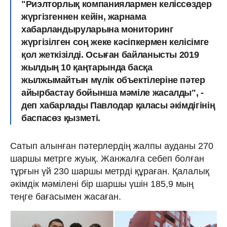
"Риэлторлық компаниялармен келіссөздер
жүргізгеннен кейін, жарнама
хабарландыруларына мониторинг
жүргізілген соң жеке кәсіпкермен келісімге
қол жеткізілді. Осыған байланысты 2019
жылдың 10 қаңтарында басқа
жылжымайтын мүлік объектілеріне пәтер
айырбастау бойынша мәміле жасалды", -
деп хабарлады Павлодар қаласы әкімдігінің
баспасөз қызметі.
Сатып алынған пәтерлердің жалпы ауданы 270
шаршы метрге жуық. Жанжалға себеп болған
тұрғын үй 230 шаршы метрді құраған. Қалалық
әкімдік мәмілені бір шаршы үшін 185,9 мың
теңге бағасымен жасаған.